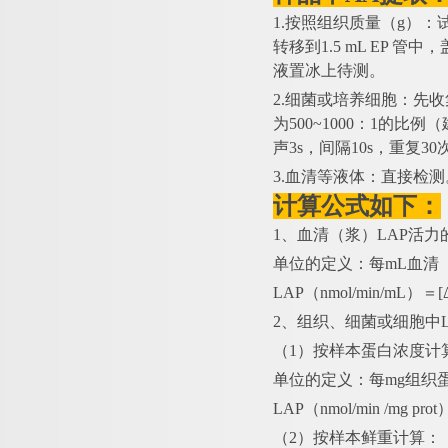
1.按照组织质量（g）：
转移到1.5 mL EP 
液置冰上待测。
2.细菌或培养细胞：先
为500~1000：1的
声3s，间隔10s，重复3
3.血清等液体：直接检测
计算公式如下：
1、血清（浆）LAP活力
单位的定义：每
mL血清
LAP（nmol/min/mL）＝
2、组织、细菌或细胞中L
（
1）按样本蛋白浓度计
单位的定义：每
mg组织
LAP（nmol/min /mg pr
（
2）按样本鲜重计算：