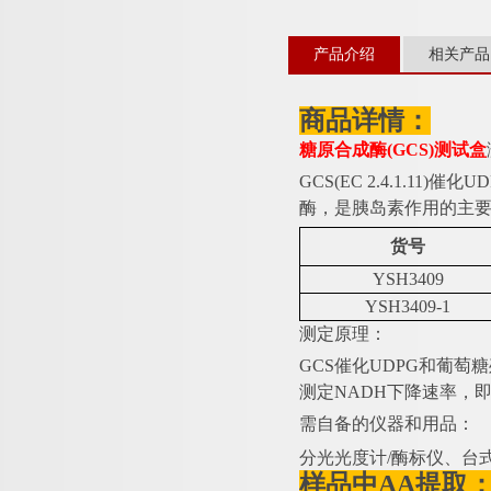
产品介绍
相关产品
商品详情：
糖原合成酶
(GCS)测试盒
GCS(EC 2.4.1.
酶，是胰岛素作用的主
货号
YSH3409
YSH3409-1
测定原理：
GCS催化UDPG和葡萄
测定NADH下降速率，即
需自备的仪器和用品：
分光光度计
/酶标仪、台
样品中
AA提取