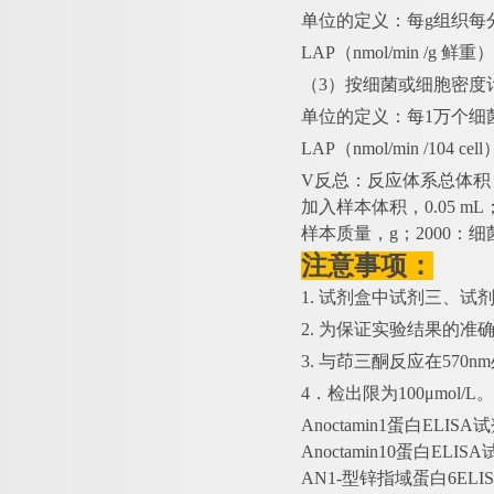
单位的定义：每
g组织每
LAP（nmol/min /g 鲜
（
3）按细菌或细胞密度
单位的定义：每
1万个细
LAP（nmol/min /104 c
V反总：反应体系总体积，2×
加入样本体积，0.05 m
样本质量，g；2000：细
注意事项：
1. 试剂盒中试剂三、
2. 为保证实验结果的准
3. 与茚三酮反应在57
4．检出限为100μmol/L。
Anoctamin1蛋白ELI
Anoctamin10蛋白EL
AN1-型锌指域蛋白6ELI