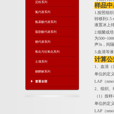
淀粉系列
样品中
氮代谢系列
1.按照组
转移到1.5
氨基酸代谢系列
液置冰上
脂肪酸代谢系列
2.细菌或
为500~
糖代谢系列
声3s，间隔
3.血清等
氧化与抗氧化系列
计算公
土壤系列
1、血清（
糖酵解系列
单位的定
LAP（nmo
查看全部
2、组织、
（
1）按
单位的定
LAP（nmol