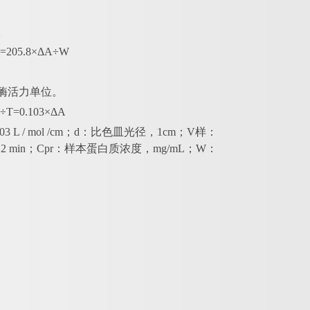
。
=205.8×ΔA÷W
个酶活力单位。
÷T=0.103×ΔA
L / mol /cm；d：比色皿光径，1cm；V样：
 min；Cpr：样本蛋白质浓度，mg/mL；W：