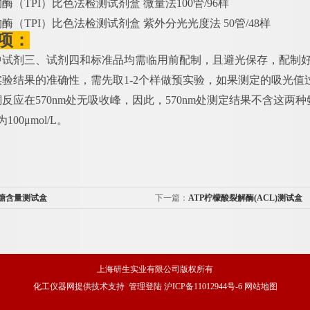
构酶（
TPI）比色法检测试剂盒 微量法100管/96样
构酶（
TPI）比色法检测试剂盒 紫外分光光度法 50管/48样
项：
盒中试剂三、试剂四和标准品均需临用前配制，且避光保存，配制
证实验结果的准确性，需先取1-2个样做预实验，如果测定的吸光值
三酮反应在570nm处无吸收峰，因此，570nm处测定结果不含这两
00μmol/L。
糖含量测试盒
下一篇：
ATP柠檬酸裂解酶(ACL)测试盒
上海研生实业有限公司版权所有
化工仪器网
提供技术支持
管理登陆
沪ICP备11012944号-6
网站地图