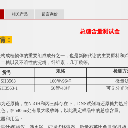
相关产品
留言询价
总糖含量测试盒
情：
：
是构成植物体的重要组成成分之一，也是新陈代谢的主要原料和
，二糖以及不溶性的淀粉，纤维素，几丁质等。
规格
检测方
货号
SH3563
100管/96样
微量
SH3563-1
50管/48样
可见分光
：
解为还原糖，在
NaOH和丙三醇存在下，DNS试剂与还原糖共热
色，在540nm处有最大吸收峰，以此测定样品中的总糖含量。
仪器和用品：
光度计
/酶标仪、沸水浴、可调式移液器、微量石英比色皿/96孔