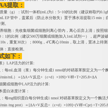
AA提取：
织质量（g）：试剂一体积(mL)为1：5~10的比例（建议称取约0
 mL EP 管中，盖紧后（防止水分散失）置于沸水浴提取15 min；
待测。
培养细胞：先收集细菌或细胞到离心管内，离心后弃上清；按照细
1000：1的比例（建议500万细菌或细胞加入1mL试剂一），超声
10s，重复30次）；8000g，4℃离心10min，取上清，置冰上待
液体：直接检测。
式如下：
浆）LAP活力的计算:
义：每
mL血清（浆）每分钟生成1 nmol的对硝基苯胺定义为一个
l/min/mL）＝[ΔA×V反总÷（ε×d）×109]÷V样÷T=205.8×ΔA
细菌或细胞中LAP活力的计算:
样本蛋白浓度计算：
义：每
mg组织蛋白每分钟生成1 nmol 对硝基苯胺定义为一个酶活
/min /mg prot）＝[ΔA×V反总÷（ε×d）×109]÷(V样×Cpr) ÷T=205.