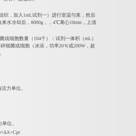
.1g组织，加入1mL试剂一）进行室温匀浆，然后
自来水冷却后，8000g，，4℃离心10min，上清
菌或细胞数量（104个）：试剂一体积（mL）
波破碎细菌或细胞（冰浴，功率20％或200W，超
测。
酶活力单位。
力单位。
8×ΔA÷Cpr