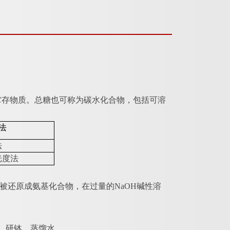
贮存物质。总糖也可称为碳水化合物，包括可溶
法
法
光度法
后被还原成氨基化合物，在过量的NaOH碱性溶
板、研钵、蒸馏水。