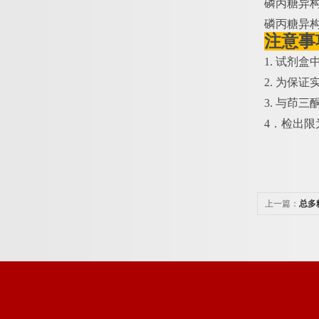
磷丙糖异
磷丙糖异
注意事
1. 试剂
2. 为保
3. 与茚
4．检出限为1
上一篇：
总多