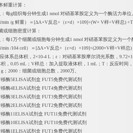
本鲜重计算：
义：每
g组织每分钟生成1 nmol 对硝基苯胺定义为一个酶活力单位
l/min /g 鲜重）＝[ΔA×V反总÷（ε×d）×109]÷(W× V样÷V样总) ÷T
细菌或细胞密度计算：
义：每
1万个细菌或细胞每分钟生成1 nmol 对硝基苯胺定义为一
/min /104 cell）＝[ΔA×V反总÷（ε×d）×109]÷(2000×V样÷V样总) 
体系总体积，2×10-4 L；ε：对硝基苯胺摩尔消光系数，9.72×103 
积，0.05 mL；V样总：加入提取液体积，1 mL；T：反应时间，2
g；2000：细菌或细胞总数，2000万。
转移酶
5ELISA试剂盒 FUT5免费代测试剂
转移酶
4ELISA试剂盒 FUT4免费代测试剂
转移酶
3ELISA试剂盒 FUT3免费代测试剂
转移酶
2ELISA试剂盒 FUT2免费代测试剂
转移酶
11ELISA试剂盒 FUT11免费代测试剂
转移酶
10ELISA试剂盒 FUT10免费代测试剂
转移酶
1ELISA试剂盒 FUT1免费代测试剂