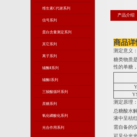
维生素C代谢系列
产品介绍
信号系列
蛋白含量测定系列
商品详
其它系列
测定意义
离子系列
糖类物质
性的单糖
辅酶Ⅱ系列
辅酶Ⅰ系列
Y
三羧酸循环系列
Y
测定原理
蔗糖系列
总糖酸水
氧化磷酸化系列
液中呈桔红
需自备的
光合作用系列
可见分光