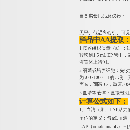
自备实验用品及仪器：
天平、低温离心机、可
样品中
AA提取
1.按照组织质量（g）：
转移到1.5 mL EP 
液置冰上待测。
2.细菌或培养细胞：先
为500~1000：1的
声3s，间隔10s，重复3
3.血清等液体：直接检测
计算公式如下：
1、血清（浆）LAP活力
单位的定义：每
mL血清
LAP（nmol/min/mL）＝