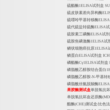
硫酯酶
1ELISA试剂盒 
硫皮肤素差向异构酶
EL
硫嘌呤甲基转移酶
ELI
硫代硫盐转硫酶
ELISA
硫胺素三磷酶
ELISA试
硫胺焦磷激酶
1ELISA
鳞状细胞癌抗原
1ELIS
鳞蛋白
ELISA试剂盒 I
磷酯酶
Cγ1ELISA试剂盒
磷脂酰乙醇胺结合蛋白
1
磷脂酰乙醇胺
-N-甲基转
磷脂酰丝氨脱羧酶
ELI
果胶酶测试盒
单脱氢抗
单脱氢抗坏血还原酶
(M
酯酶
(CHE)测试盒/比色法