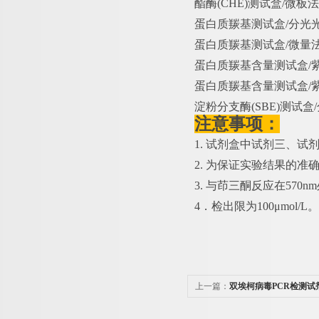
酯酶
(CHE)测试盒/微板法
蛋白质羰基测试盒
/分光光
蛋白质羰基测试盒
/微量法
蛋白质羰基含量测试盒
/
蛋白质羰基含量测试盒
/
淀粉分支酶
(SBE)测试盒
注意事项：
1. 试剂盒中试剂三、
2. 为保证实验结果的准
3. 与茚三酮反应在57
4．检出限为100μmol/L。
上一篇：
双埃柯病毒PCR检测试