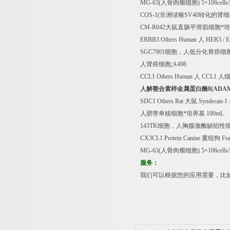
MG-63(
人骨肉瘤细胞
) 5
×
106cells/
COS-1(
非洲绿猴
SV40
转化的肾细
CM-R042
大鼠直肠平滑肌细胞*
ERBB3 Others Human
人
HER3 / 
SGC7901
细胞，人低分化胃癌细
人肾癌细胞
;A498
CCL1 Others Human
人
CCL1
人
人解整合素样金属蛋白酶
8(ADA
SDC1 Others Rat
大鼠
Syndecan-1 
人脐带单核细胞*培养基
100mL
143TK
细胞，人胸腺激酶缺陷性
CX3CL1 Protein Canine
重组狗
Fra
MG-63(
人骨肉瘤细胞
) 5
×
106cells/
服务：
我们可以根据您的应用需要，比