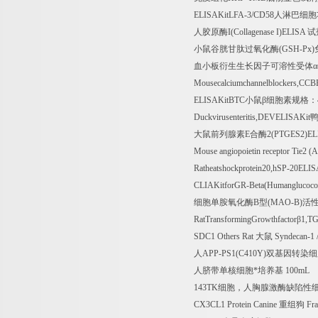
ELISAKitLFA-3/CD58
人淋巴细胞
人胶原酶
I(Collagenase I)ELISA
试
小鼠谷胱甘肽过氧化酶
(GSH-Px)
血小板衍生生长因子可溶性受体α
Mousecalciumchannelblockers,CC
ELISAKitBTC
小鼠β细胞素规格：
Duckvirusenteritis,DEVELISAKit
大鼠前列腺素
E
合酶
2(PTGES2)EL
Mouse angiopoietin receptor Tie2 
Ratheatshockprotein20,hSP-20ELI
CLIAKitforGR-Beta(Humanglucocort
细胞单胺氧化酶
B
型
(MAO-B)
活
RatTransformingGrowthfactor
β
1,TG
SDC1 Others Rat
大鼠
Syndecan-1 
人
APP-PS1(C410Y)
双基因转染细
人脐带单核细胞*培养基
100mL
143TK
细胞，人胸腺激酶缺陷性
CX3CL1 Protein Canine
重组狗
Fra