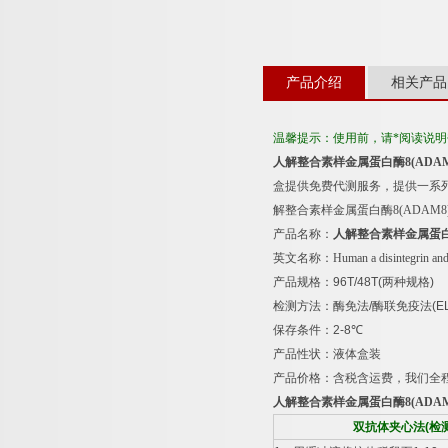
产品介绍
相关产品
温馨提示：使用前，请*阅读说
人解整合素样金属蛋白酶
8(ADA
盒提供免费代测服务，提供一系
解整合素样金属蛋白酶
8(ADAM8
产品名称：
人解整合素样金属蛋
英文名称：
Human a disintegrin a
产品规格：
96T/48T(
两种规格
)
检测方法：酶免法
/
酶联免疫法
(E
保存条件：
2-8
℃
产品性状：液体盒装
产品价格：含税含运费，我们全
人解整合素样金属蛋白酶
8(ADA
双抗体夹心法
(
检