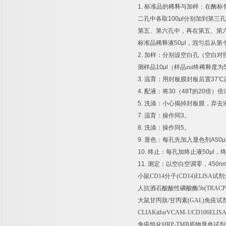
1.
标准品的稀释与加样：在酶标
二孔中各取
100μl
分别加到第三孔
第五、第六孔中，再在第五、第
标准品稀释液
50μl
，混匀后从第
2.
加样：分别设空白孔（空白对
测样品
10μl
（样品zui终稀释度为
3.
温育：用封板膜封板后置
37
℃
4.
配液：将
30
（
48T
的
20
倍）倍
5.
洗涤：小心揭掉封板膜，弃去
7.
温育：操作同
3
。
8.
洗涤：操作同
5
。
9.
显色：每孔先加入显色剂
A50μ
10.
终止：每孔加终止液
50μl
，
11.
测定：以空白空调零，
450n
小鼠
CD14
分子
(CD14)ELISA
试剂
人抗酒石酸酸性磷酸酶
5b(TRACP
大鼠甘丙肽
/
甘丙素
(GAL)
免疫试
CLIAKitforVCAM-1/CD106ELISA
免疫组化
HRP-TMB
底物显色试剂