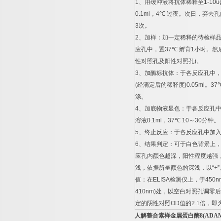
1
、用缓冲液将抗体稀释至
1-10u
0.1ml
，
4
℃
过夜。次日，弃去孔
3
次。
2
、加样：加一定稀释的待检样
应孔中，置
37
℃
孵育
1
小时。然
性对照孔及阳性对照孔
)
。
3
、加酶标抗体：于各反应孔中
(
经滴定后的稀释度
)0.05ml
。
37
涤。
4
、加底物液显色：于各反应孔
溶液
0.1ml
，
37
℃
10
～
30
分钟。
5
、终止反应：于各反应孔中加
6
、结果判定：可于白色背景上
应孔内颜色越深，阳性程度越强
浅，依据所呈颜色的深浅，以
“+”
值：在
ELISA
检测仪上，于
450n
410nm)
处，以空白对照孔调零后
定的阴性对照
OD
值的
2.1
倍，即
人解整合素样金属蛋白酶
8(ADA