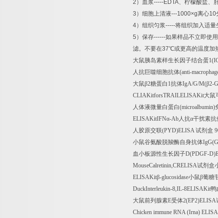
2
）血浆
-----EDTA
、柠檬酸盐、
3
）细胞上清液
---1000×g
离心
10
4
）组织匀浆
-----
将组织加入适量
5
）保存
------
如果样品不立即使用
滤。不要在
37
℃
或更高的温度加
大鼠胰岛素样生长因子结合蛋
1(I
人抗巨噬细胞抗体
(anti-macropha
大鼠β
2
糖蛋白
1
抗体
IgA/G/M(
β
2-G
CLIAKitforsTRAILELISAKit
大鼠
人体液微量白蛋白
(microalbumin)
ELISAKitIFN
α
-Ab
人抗α干扰素抗
人胶原交联
(PYD)ELISA
试剂盒
9
小鼠谷氨酸脱羧酶自身抗体
IgG(
血小板源性生长因子
D(PDGF-D)
MouseCalretinin,CRELISA
试剂盒
ELISAKit
β
-glucosidase
小鼠β葡糖
DuckInterleukin-8,IL-8ELISAKit
鸭
大鼠前列腺素
E
受体
2(EP2)ELISA
Chicken immune RNA (Irna) ELISA