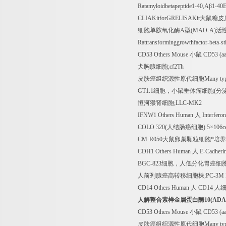
Ratamyloidbetapeptide1-40,A
β
1-40
CLIAKitforGRELISAKit
大鼠糖皮
细胞单胺氧化酶
A
型
(MAO-A)
活
Rattransforminggrowthfactor-beta-
CD53 Others Mouse
小鼠
CD53 (aa
犬胸腺细胞
;cf2Th
皮肤癌组织源性原代细胞
Many typ
GT1.1
细胞，小鼠垂体瘤细胞
(
分
恒河猴肾细胞
;LLC-MK2
IFNW1 Others Human
人
Interfero
COLO 320(
人结肠癌细胞
) 5
×
106ce
CM-R050
大鼠卵巢颗粒细胞*培
CDH1 Others Human
人
E-Cadherin
BGC-823
细胞，人低分化胃癌细
人前列腺癌高转移细胞株
;PC-3M 
CD14 Others Human
人
CD14
人
人解整合素样金属蛋白酶
10(ADA
CD53 Others Mouse
小鼠
CD53 (aa
皮肤癌组织源性原代细胞
Many typ