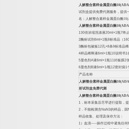
人解整合素样金属蛋白酶
10(ADA
试剂盒提供免费代测服务，提供
名：
人解整合素样金属蛋白酶
10
人解整合素样金属蛋白酶
10(ADA
130
倍浓缩洗涤液
20ml×1
瓶
7
终
2
酶标试剂
6ml×1
瓶
8
标准品（
16
3
酶标包被板
12
孔
×8
条
9
标准品稀
4
样品稀释液
6ml×1
瓶
10
说明书
1
5
显色剂
A
液
6ml×1
瓶
11
封板膜
2
6
显色剂
B
液
6ml×1/
瓶
12
密封袋
1
产品名称
人解整合素样金属蛋白酶
10(ADA
析试剂盒免费代测
人解整合素样金属蛋白酶
10(ADA
1
．标本采集后尽早进行提取，提
2
．不能检测含
NaN3
的样品，因
样品收集、处理及保存方法：
1
）血清
-----
操作过程中避免任何