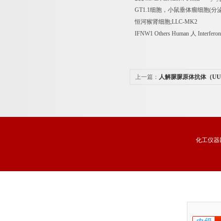
GT1.1
细胞，小鼠垂体瘤细胞
(
分
恒河猴肾细胞
;LLC-MK2
IFNW1 Others Human
人
Interfero
上一篇：
人解脲脲原体抗体（UU
试剂盒品牌
化工仪器