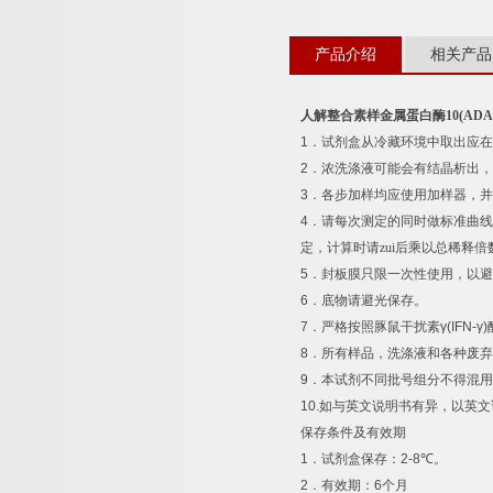
产品介绍
相关产品
人解整合素样金属蛋白酶
10(ADA
1
．试剂盒从冷藏环境中取出应在
2
．浓洗涤液可能会有结晶析出，
3
．各步加样均应使用加样器，并
4
．请每次测定的同时做标准曲线
定，计算时请zui后乘以总稀释倍
5
．封板膜只限一次性使用，以避
6
．底物请避光保存。
7
．严格按照豚鼠干扰素
γ(IFN-γ)
8
．所有样品，洗涤液和各种废弃
9
．本试剂不同批号组分不得混用
10.
如与英文说明书有异，以英文
保存条件及有效期
1
．试剂盒保存：
2-8
℃
。
2
．有效期：
6
个月