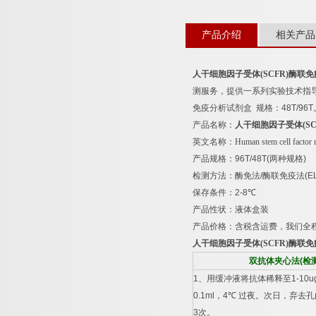
产品介绍
相关产品
人干细胞因子受体
(SCFR)
酶联免
测服务，提供一系列实验技术指
免疫分析试剂盒
规格：
48T/96T
产品名称：
人干细胞因子受体
(S
英文名称：
Human stem cell factor
产品规格：
96T/48T(
两种规格
)
检测方法：酶免法
/
酶联免疫法
(E
保存条件：
2-8
℃
产品性状：液体盒装
产品价格：含税含运费，我们全
人干细胞因子受体
(SCFR)
酶联免
双抗体夹心法
(
检
1
、用缓冲液将抗体稀释至
1-10u
0.1ml
，
4
℃
过夜。次日，弃去孔
3
次。