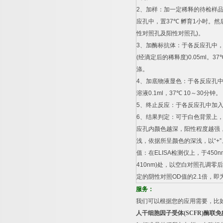
2
、加样：加一定稀释的待检样
应孔中，置
37
℃
孵育
1
小时。然
性对照孔及阳性对照孔
)
。
3
、加酶标抗体：于各反应孔中
(
经滴定后的稀释度
)0.05ml
。
37
涤。
4
、加底物液显色：于各反应孔
溶液
0.1ml
，
37
℃
10
～
30
分钟。
5
、终止反应：于各反应孔中加
6
、结果判定：可于白色背景上
应孔内颜色越深，阳性程度越强
浅，依据所呈颜色的深浅，以
“+”
值：在
ELISA
检测仪上，于
450n
410nm)
处，以空白对照孔调零后
定的阴性对照
OD
值的
2.1
倍，即
服务：
我们可以根据您的应用需要，比
人干细胞因子受体
(SCFR)
酶联免