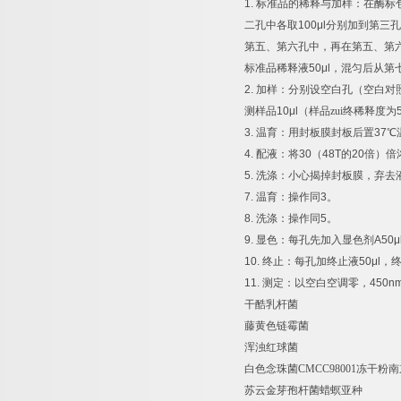
1.
标准品的稀释与加样：在酶标
二孔中各取
100μl
分别加到第三孔
第五、第六孔中，再在第五、第
标准品稀释液
50μl
，混匀后从第
2.
加样：分别设空白孔（空白对
测样品
10μl
（样品zui终稀释度为
3.
温育：用封板膜封板后置
37
℃
4.
配液：将
30
（
48T
的
20
倍）倍
5.
洗涤：小心揭掉封板膜，弃去
7.
温育：操作同
3
。
8.
洗涤：操作同
5
。
9.
显色：每孔先加入显色剂
A50μ
10.
终止：每孔加终止液
50μl
，
11.
测定：以空白空调零，
450n
干酷乳杆菌
藤黄色链霉菌
浑浊红球菌
白色念珠菌
CMCC98001
冻干粉南
苏云金芽孢杆菌蜡螟亚种