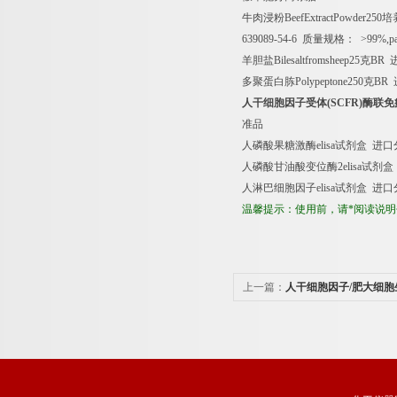
牛肉浸粉
BeefExtractPowder250
培
639089-54-6
质量规格：
>99%,pa
羊胆盐
Bilesaltfromsheep25
克
BR
多聚蛋白胨
Polypeptone250
克
BR
人干细胞因子受体
(SCFR)
酶联免
准品
人磷酸果糖激酶
elisa
试剂盒
进口
人磷酸甘油酸变位酶
2elisa
试剂盒
人淋巴细胞因子
elisa
试剂盒
进口
温馨提示：使用前，请*阅读说
上一篇：
人干细胞因子/肥大细胞
（SCF/MGF）酶联免疫分析试