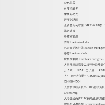
杂色曲霉
白球拟酵母
橄榄包毛壳
善变副球菌
金黄色葡萄球菌
CMCC26003
冻干
粪链球菌
香蕉枯萎病
香菇
Lentinula edodes
苏云金芽胞杆菌
Bacillus thuringien
香菇
Lentinus edode
发根根瘤菌
Rhizobium rhizogenes
人烟酰胺腺嘌呤二核苷酸磷酸氧
分子式：
392.43
分子量：
C18H
人
S100
钙结合蛋白
A2(S100A2)
酶
C14H19N5O4
人脂多糖结合蛋白
(LBP)
酶联免疫
C4H9BrMg
人络丝蛋白
(RELN)
酶联免疫吸附
假单胞分离琼脂
PseudomonasIsola