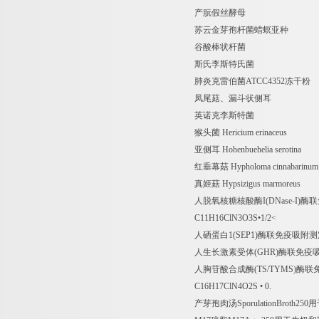
产朊假丝酵母
苏云金芽孢杆菌蜡螟亚种
谷酸棒状杆菌
斯氏李斯特氏菌
肺炎克雷伯菌
ATCC4352
冻干粉
凤尾菇、漏斗状侧耳
英诺克李斯特菌
猴头菌
Hericium erinaceus
亚侧耳
Hohenbuehelia serotina
红垂幕菇
Hypholoma cinnabarinum
真姬菇
Hypsizigus marmoreus
人脱氧核糖核酸酶
I(DNase-I)
酶联
C11H16ClN3O3S
•
1/2<
人硒蛋白
1(SEP1)
酶联免疫吸附测
人生长激素受体
(GHR)
酶联免疫
人胸苷酸合成酶
(TS/TYMS)
酶联
C16H17ClN4O2S
•
0.
产芽孢肉汤
SporulationBroth250
用