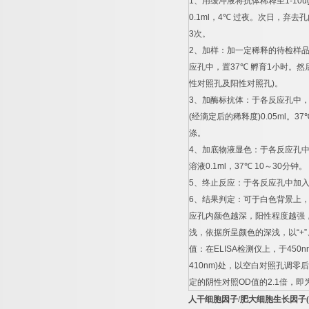
1
、用缓冲液将抗体稀释至
1-10u
0.1ml
，
4
℃
过夜。次日，弃去孔
3
次。
2
、加样：加一定稀释的待检样
应孔中，置
37
℃
孵育
1
小时。然
性对照孔及阳性对照孔
)
。
3
、加酶标抗体：于各反应孔中
(
经滴定后的稀释度
)0.05ml
。
37
涤。
4
、加底物液显色：于各反应孔
溶液
0.1ml
，
37
℃
10
～
30
分钟。
5
、终止反应：于各反应孔中加
6
、结果判定：可于白色背景上
应孔内颜色越深，阳性程度越强
浅，依据所呈颜色的深浅，以
“+”
值：在
ELISA
检测仪上，于
450n
410nm)
处，以空白对照孔调零后
定的阴性对照
OD
值的
2.1
倍，即
人干细胞因子
/
肥大细胞生长因子