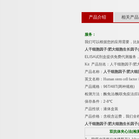
产品介绍
相关产品
服务：
我们可以根据您的应用需要，比
人干细胞因子
/
肥大细胞生长因子
ELISA
试剂盒提供免费代测服务
Kit
产品别名：
人干细胞因子
/
肥
产品名称：
人干细胞因子
/
肥大细
英文名称：
Human stem cell factor
产品规格：
96T/48T(
两种规格
)
检测方法：酶免法
/
酶联免疫法
(E
保存条件：
2-8
℃
产品性状：液体盒装
产品价格：含税含运费，我们全
人干细胞因子
/
肥大细胞生长因子
双抗体夹心法
(
检