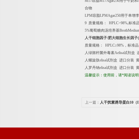
M17
琼脂
M17Agar250
用于牛奶和
合物
LPM
琼脂
LPMAgar250
用于单增
9
质量规格：
HPLC>98%,
标准
5%
葡萄糖肉汤培养基
BrothMediu
人干细胞因子
/
肥大细胞生长因子
质量规格：
HPLC
≥
98%
，标准品
人绿脓杆菌外毒素
Aelisa
试剂盒
人螺旋肽
elisa
试剂盒
进口分装
人罗丹纳
elisa
试剂盒
进口分装
温馨提示：使用前，请*阅读说
上一篇：
人干扰素诱导蛋白10（IP-
联免疫分析试剂盒免费代测