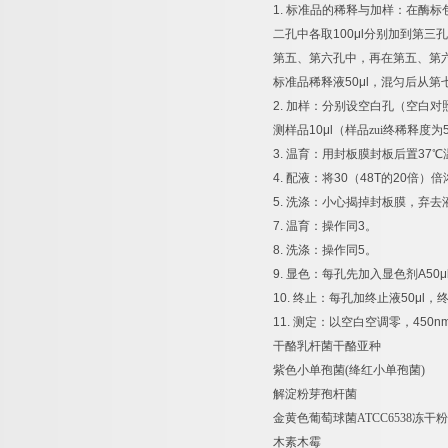
1.
标准品的稀释与加样：在酶标
二孔中各取
100μl
分别加到第三孔
第五、第六孔中，再在第五、第
标准品稀释液
50μl
，混匀后从第
2.
加样：分别设空白孔（空白对
测样品
10μl
（样品zui终稀释度为
3.
温育：用封板膜封板后置
37
℃
4.
配液：将
30
（
48T
的
20
倍）倍
5.
洗涤：小心揭掉封板膜，弃去
7.
温育：操作同
3
。
8.
洗涤：操作同
5
。
9.
显色：每孔先加入显色剂
A50μ
10.
终止：每孔加终止液
50μl
，
11.
测定：以空白空调零，
450n
干酪乳杆菌干酪亚种
紫色小单孢菌
(
绛红小单孢菌
)
解淀粉芽孢杆菌
金黄色葡萄球菌
ATCC6538
冻干粉
木素木霉