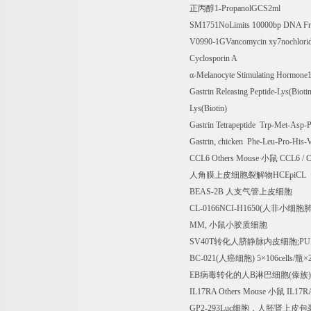
正丙醇
1-PropanolGCS2ml
SM1751NoLimits 10000bp DNA Fr
V0990-1GVancomycin xy7nochlori
Cyclosporin A
α-Melanocyte Stimulating Hormone
Gastrin Releasing Peptide-Lys(Bio
Lys(Biotin)
Gastrin Tetrapeptide Trp-Met-Asp
Gastrin, chicken Phe-Leu-Pro-His-
CCL6 Others Mouse
小鼠
CCL6 / C-
人角膜上皮细胞裂解物
HCEpiCL
BEAS-2B
人支气管上皮细胞
CL-0166NCI-H1650(
人非小细胞
MM,
小鼠小胶质细胞
SV40T
转化人脐静脉内皮细胞
;P
BC-021(
人癌细胞
) 5
×
106cells/
瓶×
EB
病毒转化的人
B
淋巴细胞
(
傣族
IL17RA Others Mouse
小鼠
IL17RA
GP2-293Luc
细胞，人胚肾上皮包