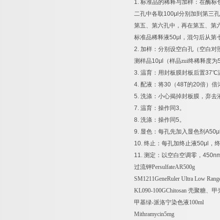
1.
标准品的稀释与加样：在酶标
二孔中各取
100μl
分别加到第三孔
第五、第六孔中，再在第五、第
标准品稀释液
50μl
，混匀后从第
2.
加样：分别设空白孔（空白对
测样品
10μl
（样品zui终稀释度为
3.
温育：用封板膜封板后置
37
℃
4.
配液：将
30
（
48T
的
20
倍）倍
5.
洗涤：小心揭掉封板膜，弃去
7.
温育：操作同
3
。
8.
洗涤：操作同
5
。
9.
显色：每孔先加入显色剂
A50μ
10.
终止：每孔加终止液
50μl
，
11.
测定：以空白空调零，
450n
过流钾
PersulfateAR500g
SM1211GeneRuler Ultra Low Rang
KL090-100GChitosan
壳聚糖、甲
甲基绿
-
派洛宁染色液
100ml
Mithramycin5mg