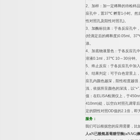
2
、加样：加一定稀释的待检样
应孔中，置
37
℃
孵育
1
小时。然
性对照孔及阳性对照孔
)
。
3
、加酶标抗体：于各反应孔中
(
经滴定后的稀释度
)0.05ml
。
37
涤。
4
、加底物液显色：于各反应孔
溶液
0.1ml
，
37
℃
10
～
30
分钟。
5
、终止反应：于各反应孔中加
6
、结果判定：可于白色背景上
应孔内颜色越深，阳性程度越强
浅，依据所呈颜色的深浅，以
“+”
值：在
ELISA
检测仪上，于
450n
410nm)
处，以空白对照孔调零后
定的阴性对照
OD
值的
2.1
倍，即
服务：
我们可以根据您的应用需要，比
人α
N
已酰氨基葡糖苷酶
(
α
NAG)