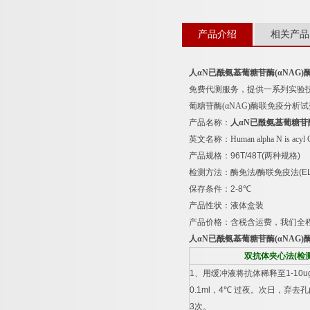
产品介绍
相关产品
人α
N
已酰氨基葡糖苷酶
(
α
NAG)
免费代测服务，提供一系列实验
葡糖苷酶
(
α
NAG)
酶联免疫分析试
产品名称：
人α
N
已酰氨基葡糖苷
英文名称：
Human alpha N is acyl
产品规格：
96T/48T(
两种规格
)
检测方法：酶免法
/
酶联免疫法
(E
保存条件：
2-8
℃
产品性状：液体盒装
产品价格：含税含运费，我们全
人α
N
已酰氨基葡糖苷酶
(
α
NAG)
双抗体夹心法
(
检
1
、用缓冲液将抗体稀释至
1-10u
0.1ml
，
4
℃
过夜。次日，弃去孔
3
次。