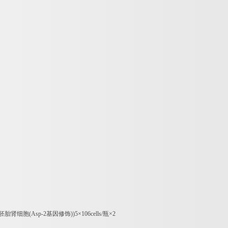
胚胎肾细胞
(Asp-2
基因修饰
))5
×
106cells/
瓶×
2