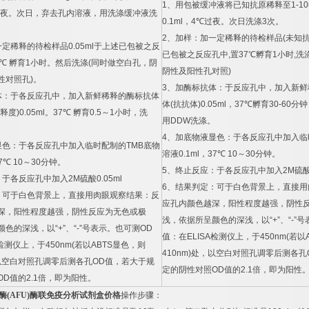
1
、用包被缓冲液将已知抗原稀释至
1-10
夜。次日，弃去孔内溶液，用洗涤缓冲液洗
0.1ml
，
4
℃
过夜。次日洗涤
3
次。
2
、加样：加一定稀释的待检样品
(
未知
一定稀释的待检样品
0.05ml
于上述已包被之反
已包被之反应孔中
,
置
37
℃
孵育
1
小时
,
洗
℃
孵育
1
小时。然后洗涤
(
同时做空白孔，阴
阴性及阳性孔对照
)
性对照孔
)
。
3
、加酶标抗体：于反应孔中，加入新鲜
体：于各反应孔中，加入新鲜稀释的酶标抗体
体
(
抗抗体
)0.05ml
，
37
℃
孵育
30-60
分钟
释度
)0.05ml
。
37
℃
孵育
0.5
～
1
小时，洗
用
DDW
洗涤。
4
、加底物液显色：于各反应孔中加入临
显色：于各反应孔中加入临时配制的
TMB
底物
溶液
0.1ml
，
37
℃
10
～
30
分钟。
7
℃
10
～
30
分钟。
5
、终止反应：于各反应孔中加入
2M
硫
：于各反应孔中加入
2M
硫酸
0.05ml
6
、结果判定：可于白色背景上，直接用
：可于白色背景上，直接用肉眼观察结果：反
应孔内颜色越深，阳性程度越强，阴性
深，阳性程度越强，阴性反应为无色或极
浅，依据所呈颜色的深浅，以
“+”
、
“-”
号
颜色的深浅，以
“+”
、
“-”
号表示。也可测
OD
值：在
ELISA
检测仪上，于
450nm(
若以
检测仪上，于
450nm(
若以
ABTS
显色，则
410nm)
处，以空白对照孔调零后测各孔
以空白对照孔调零后测各孔
OD
值，若大于规
定的阴性对照
OD
值的
2.1
倍，即为阳性
OD
值的
2.1
倍，即为阳性。
酶
(AFU)
酶联免疫分析试剂盒价格
操作步骤：