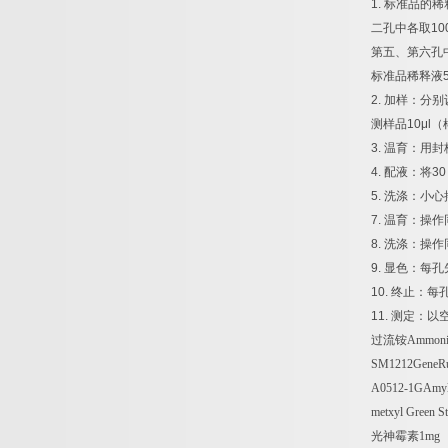
1.
标准品的稀
二孔中各取
10
第五、第六孔
标准品稀释液
2.
加样：分别
测样品
10μl
（
3.
温育：用封
4.
配液：将
30
5.
洗涤：小心
7.
温育：操作
8.
洗涤：操作
9.
显色：每孔
10.
终止：每
11.
测定：以
过流铵
Ammoni
SM1212GeneRul
A0512-1GAmy
metxyl Green St
光神霉素
1mg