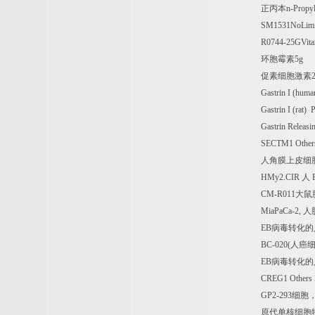
正丙本
n-Propy
SM1531NoLimi
R0744-25GVitam
环胞霉素
5g
促素细胞激素
Gastrin I (hum
Gastrin I (rat
Gastrin Releas
SECTM1 Othe
人角膜上皮细
HMy2.CIR
人
CM-R011
大鼠
MiaPaCa-2,
人
EB
病毒转化的
BC-020(
人癌
EB
病毒转化的
CREG1 Others
GP2-293
细胞
原代单核细胞