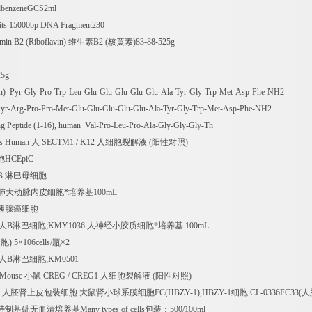
lbenzeneGCS2ml
ts 15000bp DNA Fragment230
in B2 (Riboflavin)
维生素
B2 (
核黄素
)83-88-525g
25g
an) Pyr-Gly-Pro-Trp-Leu-Glu-Glu-Glu-Glu-Glu-Ala-Tyr-Gly-Trp-Met-Asp-Phe-NH2
) Pyr-Arg-Pro-Pro-Met-Glu-Glu-Glu-Glu-Glu-Ala-Tyr-Gly-Trp-Met-Asp-Phe-NH2
ing Peptide (1-16), human Val-Pro-Leu-Pro-Ala-Gly-Gly-Gly-Th
rs Human
人
SECTM1 / K12
人细胞裂解液
(
阳性对照
)
胞
HCEpiC
B
淋巴母细胞
肺大动脉内皮细胞*培养基
100mL
胰腺癌细胞
人
B
淋巴细胞
;KMY1036
人神经小胶质细胞*培养基
100mL
细胞
) 5
×
106cells/
瓶×
2
人
B
淋巴细胞
;KM0501
 Mouse
小鼠
CREG / CREG1
人细胞裂解液
(
阳性对照
)
，人胚肾上皮包装细胞
大鼠肾小球系膜细胞
EC(HBZY-1),HBZY-1
细胞
CL-0336FC33(
人
特制基础无血清培养基
Many types of cells
包装：
500/100ml