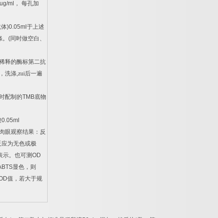
ug/ml
，
每孔加
抗体
)0.05ml
于上述
涤。
(
同时做空白、
稀释的酶标第二抗
，洗涤
,
zui后一遍
时配制的
TMB
底物
酸
0.05ml
肉眼观察结果：反
反应为无色或极
表示。也可测
OD
ABTS
显色，则
OD
值，若大于规
。