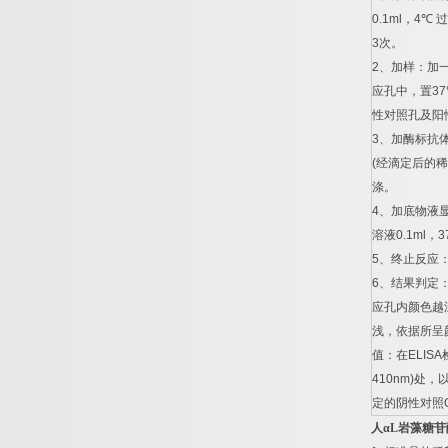
0.1ml
，
4
℃
过
3
次。
2
、加样：加
应孔中，置
37
性对照孔及阳
3
、加酶标抗
(
经滴定后的稀
涤。
4
、加底物液
溶液
0.1ml
，
3
5
、终止反应
6
、结果判定
应孔内颜色越
浅，依据所呈
值：在
ELISA
410nm)
处，
定的阴性对照
人α
L
岩藻糖苷