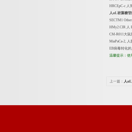
HRCEpC-c
人
人α
L
岩藻糖苷
SECTM1 Othe
HMy2.CIR
人
CM-R011
大鼠
MiaPaCa-2,
人
EB
病毒转化的
温馨提示：使
上一篇：
人α
试剂盒说明书