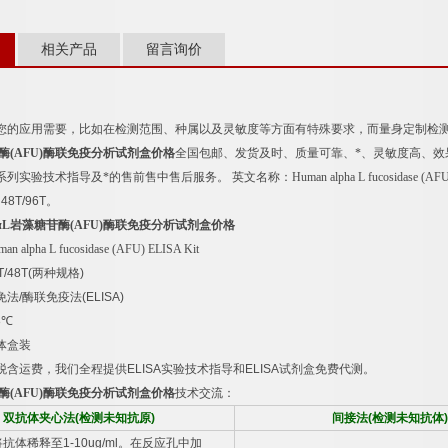
相关产品
留言询价
您的应用需要，比如在检测范围、种属以及灵敏度等方面有特殊要求，而量身定制检
酶
(AFU)
酶联免疫分析试剂盒价格
全国包邮、发货及时、质量可靠、*、灵敏度高、效
系列实验技术指导及*的售前售中售后服务。
英文名称：
Human alpha L fucosidase (AF
：
48T/96T
。
α
L
岩藻糖苷酶
(AFU)
酶联免疫分析试剂盒价格
an alpha L fucosidase (AFU) ELISA Kit
T/48T(
两种规格
)
免法
/
酶联免疫法
(ELISA)
8
℃
体盒装
税含运费，我们全程提供
ELISA
实验技术指导和
ELISA
试剂盒免费代测。
酶
(AFU)
酶联免疫分析试剂盒价格
技术交流：
双抗体夹心法
(
检测未知抗原
)
间接法
(
检测未知抗体
)
将抗体稀释至
1-10ug/ml
。在反应孔中加