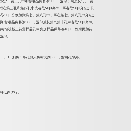
后在*、第二孔中加标准品稀释液
50μl
，混匀；然后从*孔、第
后在第三孔和第四孔中先各取
50μl
弃掉，再各取
50μl
分别加到
各取
50μl
分别加到第七、第八孔中，再在第七、第八孔中分别加
别加标准品稀释液
50μl
，混匀后从第九第十孔中各取
50μl
弃掉。
酶标包被板上待测样品孔中先加样品稀释液
40μl
，然后再加待
混匀。
拍干。
6.
加酶：每孔加入酶标试剂
50μl
，空白孔除外。
钟以内进行。