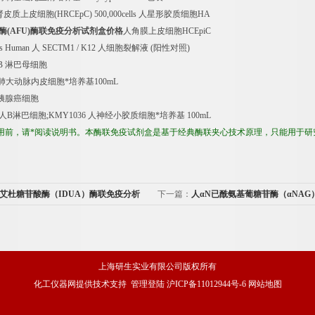
肾皮质上皮细胞
(HRCEpC) 500,000cells
人星形胶质细胞
HA
酶
(AFU)
酶联免疫分析试剂盒价格
人角膜上皮细胞
HCEpiC
rs Human
人
SECTM1 / K12
人细胞裂解液
(
阳性对照
)
B
淋巴母细胞
肺大动脉内皮细胞*培养基
100mL
胰腺癌细胞
人
B
淋巴细胞
;KMY1036
人神经小胶质细胞*培养基
100mL
用前，请*阅读说明书。本酶联免疫试剂盒是基于经典酶联夹心技术原理，只能用于研
L艾杜糖苷酸酶（IDUA）酶联免疫分析
下一篇：
人αN已酰氨基葡糖苷酶（αNAG
分析试剂盒品牌
上海研生实业有限公司版权所有
化工仪器网
提供技术支持
管理登陆
沪ICP备11012944号-6
网站地图