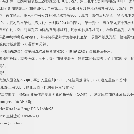
释与加样：在酶标包被板上设标准品孔
10
孔，在*、第二孔中分别加标准品
100μl
，然
0μl
分别加到第三孔和第四孔，再在第三、第四孔分别加标准品稀释液
50μl
，混匀；然
中，再在第五、第六孔中分别加标准品稀释液
50ul
，混匀；混匀后从第五、第六孔中
50μl
，混匀后从第七、第八孔中分别取
50μl
加到第九、第十孔中，再在第九第十孔分
设空白孔（空白对照孔不加样品及酶标试剂，其余各步操作相同）、待测样品孔。在
样品zui终稀释度为
5
倍）。加样将样品加于酶标板孔底部，尽量不触及孔壁，轻轻晃动
板膜封板后置
37
℃
温育
30
分钟。
（
48T
的
20
倍）倍浓缩洗涤液用蒸馏水
30
（
48T
的
20
倍）倍稀释后备用。
揭掉封板膜，弃去液体，甩干，每孔加满洗涤液，静置
30
秒后弃去，如此重复
5
次，
同
3
。
同
5
。
先加入显色剂
A50μl
，再加入显色剂
B50μl
，轻轻震荡混匀，
37
℃
避光显色
15
分钟
.
孔加终止液
50μl
，终止反应（此时蓝色立转黄色）。
空白空调零，
450nm
波长依序测量各孔的吸光度（
OD
值）。
测定应在加终止液后
15
分
um persulfateAR500g
er Ultra Low Range DNA Ladder75
lose
直链淀粉
9005-82-71g
aining Solution