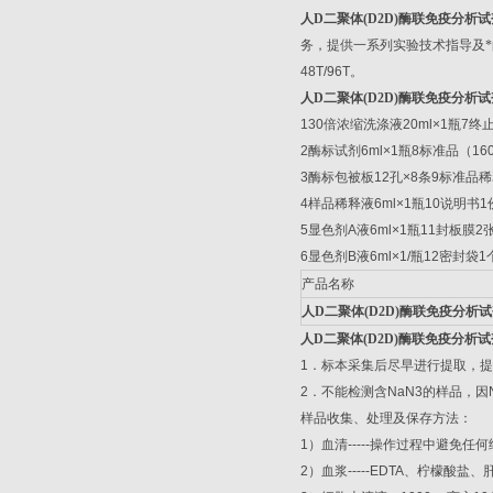
人
D
二聚体
(D2D)
酶联免疫分析试
务，提供一系列实验技术指导及
48T/96T
。
人
D
二聚体
(D2D)
酶联免疫分析试
130
倍浓缩洗涤液
20ml×1
瓶
7
终
2
酶标试剂
6ml×1
瓶
8
标准品（
16
3
酶标包被板
12
孔
×8
条
9
标准品稀
4
样品稀释液
6ml×1
瓶
10
说明书
1
5
显色剂
A
液
6ml×1
瓶
11
封板膜
2
6
显色剂
B
液
6ml×1/
瓶
12
密封袋
1
产品名称
人
D
二聚体
(D2D)
酶联免疫分析试
人
D
二聚体
(D2D)
酶联免疫分析试
1
．标本采集后尽早进行提取，提
2
．不能检测含
NaN3
的样品，因
样品收集、处理及保存方法：
1
）血清
-----
操作过程中避免任何
2
）血浆
-----EDTA
、柠檬酸盐、