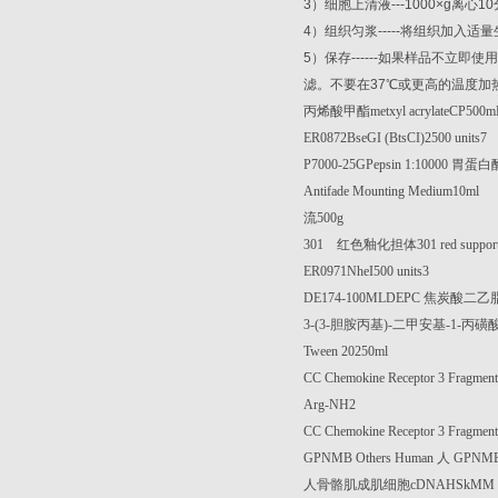
3
）细胞上清液
---1000×g
离心
10
4
）组织匀浆
-----
将组织加入适量
5
）保存
------
如果样品不立即使用
滤。不要在
37
℃
或更高的温度加
丙烯酸甲酯
metxyl acrylateCP500m
ER0872BseGI (BtsCI)2500 units7
P7000-25GPepsin 1:10000
胃蛋白
Antifade Mounting Medium10ml
流
500g
301
红色釉化担体
301 red suppo
ER0971NheI500 units3
DE174-100MLDEPC
焦炭酸二乙
3-(3-
胆胺丙基
)-
二甲安基
-1-
丙磺
Tween 20250ml
CC Chemokine Receptor 3 Fragment
Arg-NH2
CC Chemokine Receptor 3 Fragment
GPNMB Others Human
人
GPNMB
人骨骼肌成肌细胞
cDNAHSkMM