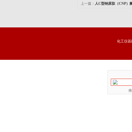
上一篇：
人C型钠尿肽（CNP）
价格
化工仪器
推