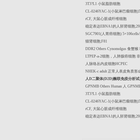
3T3?L1
小鼠脂肪细胞
CL-0246YAC-1(
小鼠淋巴瘤细胞
)
rCF,
大鼠心脏成纤维细胞
稳定表达
EBNA1
的人胚肾细胞
;2
SGC7901(
人胃癌细胞
) 5
×
106cells/
猫肾细胞
;F81
DDR2 Others Cynomolgus
食蟹猴
LTPEP-a-2
细胞，人肺腺癌细胞
人脉络丛内皮细胞
HCPEC
NHEK-c adult
正常人表皮角质形
人
D
二聚体
(D2D)
酶联免疫分析试
GPNMB Others Human
人
GPNMB
3T3?L1
小鼠脂肪细胞
CL-0246YAC-1(
小鼠淋巴瘤细胞
)
rCF,
大鼠心脏成纤维细胞
稳定表达
EBNA1
的人胚肾细胞
;2