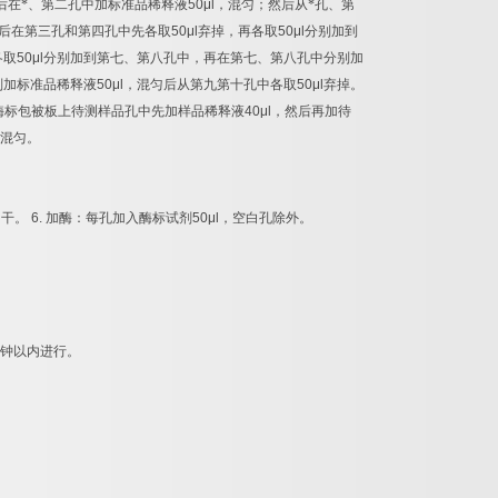
后在*、第二孔中加标准品稀释液
50μl
，混匀；然后从*孔、第
后在第三孔和第四孔中先各取
50μl
弃掉，再各取
50μl
分别加到
各取
50μl
分别加到第七、第八孔中，再在第七、第八孔中分别加
别加标准品稀释液
50μl
，混匀后从第九第十孔中各取
50μl
弃掉。
酶标包被板上待测样品孔中先加样品稀释液
40μl
，然后再加待
混匀。
拍干。
6.
加酶：每孔加入酶标试剂
50μl
，空白孔除外。
钟以内进行。