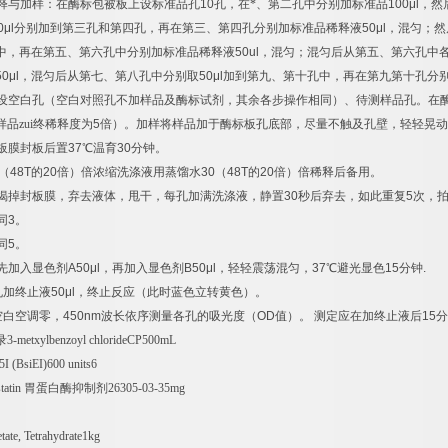
释与加样：在酶标包被板上设标准品孔
10
孔，在*、第二孔中分别加标准品
100μl
，然
0μl
分别加到第三孔和第四孔，再在第三、第四孔分别加标准品稀释液
50μl
，混匀；然
中，再在第五、第六孔中分别加标准品稀释液
50ul
，混匀；混匀后从第五、第六孔中
50μl
，混匀后从第七、第八孔中分别取
50μl
加到第九、第十孔中，再在第九第十孔分
设空白孔（空白对照孔不加样品及酶标试剂，其余各步操作相同）、待测样品孔。在
样品zui终稀释度为
5
倍）。加样将样品加于酶标板孔底部，尽量不触及孔壁，轻轻晃动
板膜封板后置
37
℃
温育
30
分钟。
（
48T
的
20
倍）倍浓缩洗涤液用蒸馏水
30
（
48T
的
20
倍）倍稀释后备用。
揭掉封板膜，弃去液体，甩干，每孔加满洗涤液，静置
30
秒后弃去，如此重复
5
次，
同
3
。
同
5
。
先加入显色剂
A50μl
，再加入显色剂
B50μl
，轻轻震荡混匀，
37
℃
避光显色
15
分钟
.
孔加终止液
50μl
，终止反应（此时蓝色立转黄色）。
空白空调零，
450nm
波长依序测量各孔的吸光度（
OD
值）。
测定应在加终止液后
15
分
录
3-metxylbenzoyl chlorideCP500mL
 (BsiEI)600 units6
tatin
胃蛋白酶抑制剂
26305-03-35mg
ate, Tetrahydrate1kg