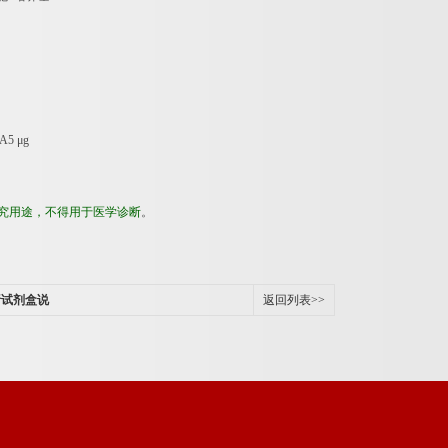
NA5
μ
g
究用途，不得用于医学诊断
。
析试剂盒说
返回列表>>