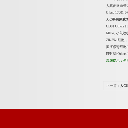
人真皮微血管
Gibco 17001-0
人
C
型钠尿肽
(
CD81 Others 
MN-s,
小鼠纹
ZR-75-1
细胞，
恒河猴肾细胞
EPHB6 Others
温馨提示：使
上一篇：
人C
明书