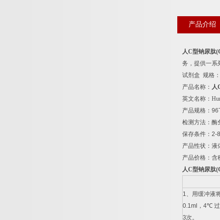
产品介绍
人
C
型钠尿肽
(
务，提供一系
试剂盒
规格
产品名称：
人
英文名称：
Hum
产品规格：
96
检测方法：酶
保存条件：
2-
产品性状：液
产品价格：含
人
C
型钠尿肽
(
1
、用缓冲液
0.1ml
，
4
℃
过
3
次。