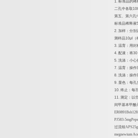
1.
标准品的稀
二孔中各取
10
第五、第六孔
标准品稀释液
2.
加样：分别
测样品
10μl
（
3.
温育：用封
4.
配液：将
30
5.
洗涤：小心
7.
温育：操作
8.
洗涤：操作
9.
显色：每孔
10.
终止：每
11.
测定：以
间甲基本甲酰
ER0891Bsh1285I
PJ583-5mgPeps
过流铵
APS25g
megnewium Acet