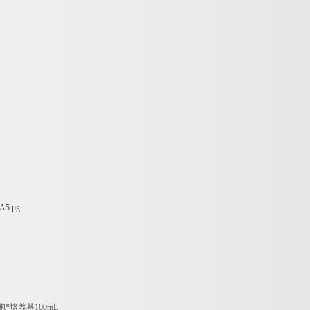
NA5
μ
g
胞*培养基
100mL