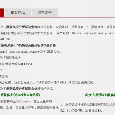
相关产品
留言询价
CNP)
酶联免疫分析试剂盒价格
全国包邮、发货及时、质量可靠、*、灵敏度高、效果
列实验技术指导及*的售前售中售后服务。
英文名称：
Human C - type natriuretic pepti
：
48T/96T
。
C
型钠尿肽
(CNP)
酶联免疫分析试剂盒价格
an C - type natriuretic peptide (CNP) ELISA Kit
T/48T(
两种规格
)
免法
/
酶联免疫法
(ELISA)
8
℃
体盒装
税含运费，我们全程提供
ELISA
实验技术指导和
ELISA
试剂盒免费代测。
CNP)
酶联免疫分析试剂盒价格
技术交流：
双抗体夹心法
(
检测未知抗原
)
间接法
(
检测未知抗体
)
将抗体稀释至
1-10ug/ml
。在反应孔中加
1
、用包被缓冲液将已知抗原稀释至
1-10
夜。次日，弃去孔内溶液，用洗涤缓冲液洗
0.1ml
，
4
℃
过夜。次日洗涤
3
次。