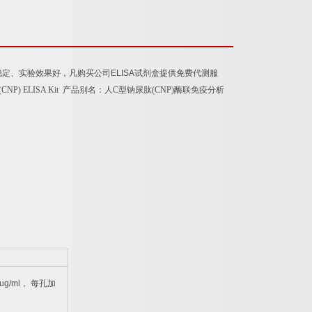
稳定、实验效果好，凡购买公司
ELISA
试剂盒提供免费代测服
de (CNP) ELISA Kit
产品别名：
人
C
型钠尿肽
(CNP)
酶联免疫分析
ug/ml
，
每孔加