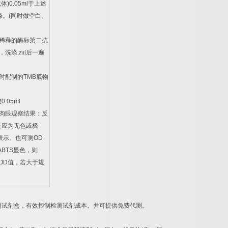
抗体
)0.05ml
于上述
涤。
(
同时做空白、
稀释的酶标第二抗
，洗涤
,
zui后一遍
时配制的
TMB
底物
酸
0.05ml
肉眼观察结果：反
反应为无色或极
表示。也可测
OD
ABTS
显色，则
OD
值，若大于规
。
测试剂盒，有效控制检测试剂成本。并可提供免费代测。