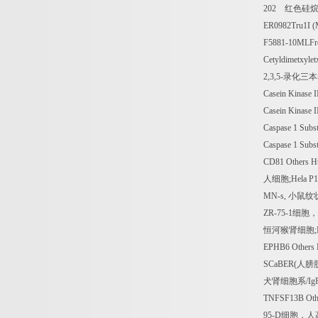
202
红色硅烷
ER0982Tru1I (M
F5881-10MLFreu
Cetyldimetxyl
2,3,5-
录化三本
Casein Kinase 
Casein Kinase 
Caspase 1 Subst
Caspase 1 Subst
CD81 Others 
人细胞
;Hela P
MN-s,
小鼠纹
ZR-75-1
细胞，
恒河猴肾细胞
EPHB6 Others
SCaBER(
人膀
犬肾细胞系
/I
TNFSF13B Oth
95-D
细胞，人