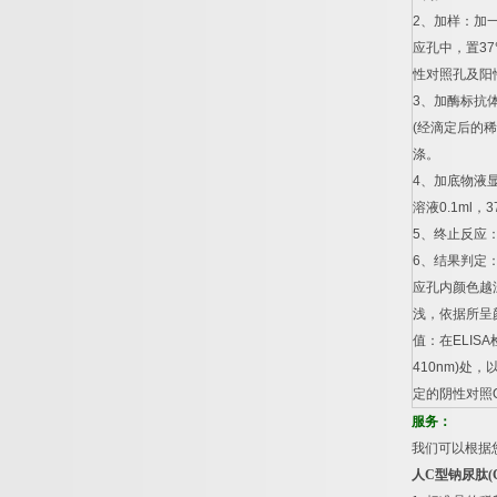
2
、加样：加
应孔中，置
37
性对照孔及阳
3
、加酶标抗
(
经滴定后的稀
涤。
4
、加底物液
溶液
0.1ml
，
3
5
、终止反应
6
、结果判定
应孔内颜色越
浅，依据所呈
值：在
ELISA
410nm)
处，
定的阴性对照
服务：
我们可以根据
人
C
型钠尿肽
(