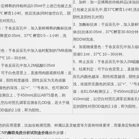
2
、加样：加一定稀释的待检样品
(
未知
一定稀释的待检样品
0.05ml
于上述已包被之反
已包被之反应孔中
,
置
37
℃
孵育
1
小时
,
洗
℃
孵育
1
小时。然后洗涤
(
同时做空白孔，阴
阴性及阳性孔对照
)
性对照孔
)
。
3
、加酶标抗体：于反应孔中，加入新鲜
体：于各反应孔中，加入新鲜稀释的酶标抗体
体
(
抗抗体
)0.05ml
，
37
℃
孵育
30-60
分钟
释度
)0.05ml
。
37
℃
孵育
0.5
～
1
小时，洗
用
DDW
洗涤。
4
、加底物液显色：于各反应孔中加入临
显色：于各反应孔中加入临时配制的
TMB
底物
溶液
0.1ml
，
37
℃
10
～
30
分钟。
7
℃
10
～
30
分钟。
5
、终止反应：于各反应孔中加入
2M
硫
：于各反应孔中加入
2M
硫酸
0.05ml
6
、结果判定：可于白色背景上，直接用
：可于白色背景上，直接用肉眼观察结果：反
应孔内颜色越深，阳性程度越强，阴性
深，阳性程度越强，阴性反应为无色或极
浅，依据所呈颜色的深浅，以
“+”
、
“-”
号
颜色的深浅，以
“+”
、
“-”
号表示。也可测
OD
值：在
ELISA
检测仪上，于
450nm(
若以
检测仪上，于
450nm(
若以
ABTS
显色，则
410nm)
处，以空白对照孔调零后测各孔
以空白对照孔调零后测各孔
OD
值，若大于规
定的阴性对照
OD
值的
2.1
倍，即为阳性
OD
值的
2.1
倍，即为阳性。
您的应用需要，比如在检测范围、种属以及灵敏度等方面有特殊要求，而量身定制检
CNP)
酶联免疫分析试剂盒价格
操作步骤：