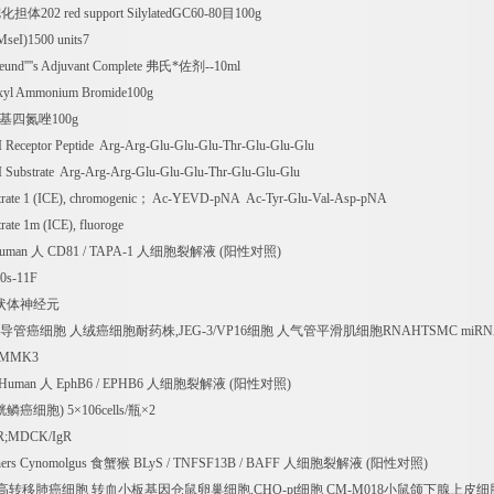
化担体
202 red support SilylatedGC60-80
目
100g
seI)1500 units7
nd''''s Adjuvant Complete
弗氏*佐剂
--10ml
etxyl Ammonium Bromide100g
基四氮唑
100g
II Receptor Peptide Arg-Arg-Glu-Glu-Glu-Thr-Glu-Glu-Glu
II Substrate Arg-Arg-Arg-Glu-Glu-Glu-Thr-Glu-Glu-Glu
rate 1 (ICE), chromogenic
；
Ac-YEVD-pNA Ac-Tyr-Glu-Val-Asp-pNA
rate 1m (ICE), fluoroge
Human
人
CD81 / TAPA-1
人细胞裂解液
(
阳性对照
)
10s-11F
状体神经元
导管癌细胞
人绒癌细胞耐药株
,JEG-3/VP16
细胞
人气管平滑肌细胞
RNAHTSMC miR
;MMK3
 Human
人
EphB6 / EPHB6
人细胞裂解液
(
阳性对照
)
胱鳞癌细胞
) 5
×
106cells/
瓶×
2
gR;MDCK/IgR
ers Cynomolgus
食蟹猴
BLyS / TNFSF13B / BAFF
人细胞裂解液
(
阳性对照
)
高转移肺癌细胞
转血小板基因仓鼠卵巢细胞
,CHO-pt
细胞
CM-M018
小鼠颌下腺上皮细