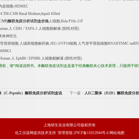
内皮细胞
-HDMEC
74 TM-C100 Basal Medium,liquid 450ml
CNP)
酶联免疫分析试剂盒价格
人细胞
;Hela P10s-11F
Human
人
CD81 / TAPA-1
人细胞裂解液
(
阳性对照
)
状体神经元
导管癌细胞
人绒癌细胞耐药株
,JEG-3/VP16
细胞
人气管平滑肌细胞
RNAHTSMC miR
;MMK3
 Human
人
EphB6 / EPHB6
人细胞裂解液
(
阳性对照
)
用前，请*阅读说明书。本酶联免疫试剂盒是基于经典酶联夹心技术原理，只能用于研
肽（C-Peptide）酶联免疫分析试剂盒说
下一篇：
人D二聚体（D2D）酶联免疫分
明书
上海研生实业有限公司版权所有
化工仪器网
提供技术支持
管理登陆
沪ICP备11012944号-6
网站地图