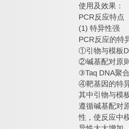
使用及效果：
PCR
反应特点
(1)
特异性强
PCR
反应的特
①
引物与模板
D
②
碱基配对原
③
Taq DNA
聚
④
靶基因的特
其中引物与模
遵循碱基配对
性，使反应中
异性大大增加