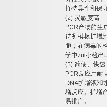
择特异性和保
(2)
灵敏度高
PCR
产物的生
待测模板扩增
胞；在病毒的
学中
zui
小检出
(3)
简便、快速
PCR
反应用耐
DNA
扩增液和
增反应。扩增
易推广。