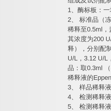
组成及试剂配
1
、酶标板：一
2
、
标准品（
稀释至
0.5ml
，
其浓度为
200 U
释），分别配
U/L
，
3.12 U/L
品：取
0.3ml
（
稀释液的
Eppen
3
、
样品稀释
4
、
检测稀释
5
、
检测稀释