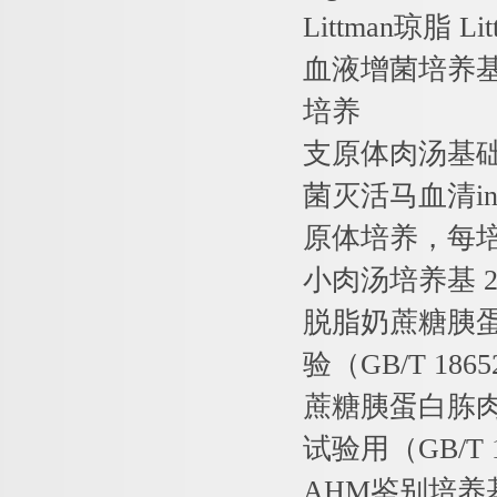
Littman
琼脂
Lit
血液增菌培养
培养
支原体肉汤基
菌灭活马血清
i
原体培养，每
小肉汤培养基
2
脱脂奶蔗糖胰
验（
GB/T 1865
蔗糖胰蛋白胨
试验用（
GB/T 
AHM
鉴别培养