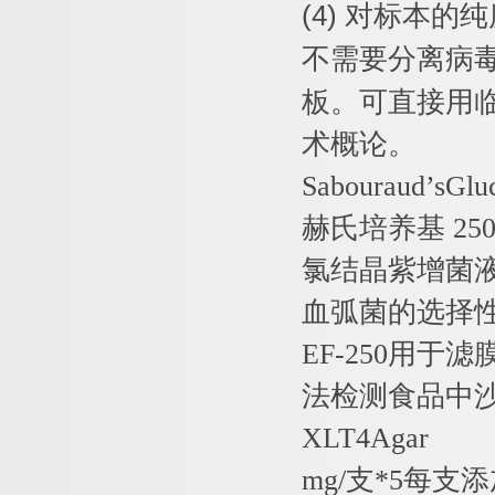
(4)
对标本的纯
不需要分离病
板。可直接用
术概论。
Sabouraud’sGlu
赫氏培养基
250
氯结晶紫增菌
血弧菌的选择
EF-250
用于滤
法检测食品中
XLT4Agar
mg/
支
*5
每支添