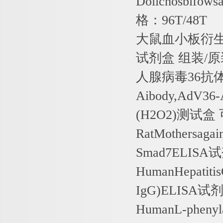
Dolichosbifows
格：
96T/48T
大鼠血小板衍
试剂盒
组装
/
原
人腺病毒
36
抗
Aibody,AdV36-
(H2O2)
测试盒
RatMothersagai
Smad7ELISA
试
HumanHepatiti
IgG)ELISA
试
HumanL-phenyl