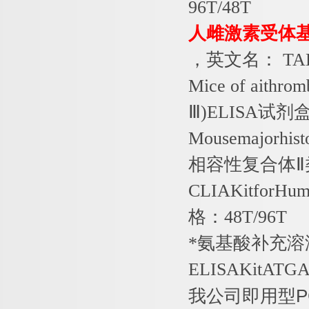
96T/48T
人雌激素受体
，英文名：
TAL
Mice of aithrom
Ⅲ
)ELISA
试剂
Mousemajorhisto
相容性复合体Ⅱ
CLIAKitforHuma
格：
48T/96T
*氨基酸补充溶
ELISAKitATG
我公司即用型
P