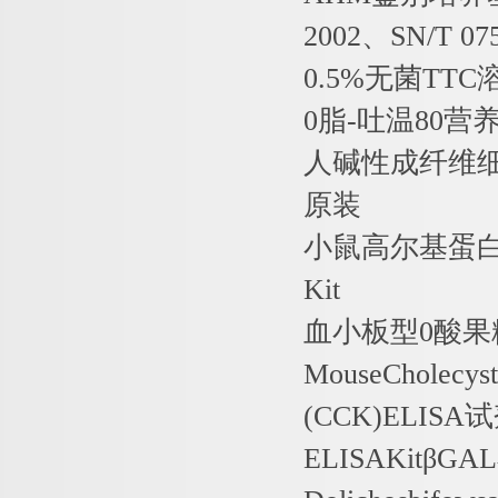
2002
、
SN/T 07
0.5%
无菌
TTC
0
脂
-
吐温
80
营
人碱性成纤维
原装
小鼠高尔基蛋
Kit
血小板型
0
酸果
MouseCholecys
(CCK)ELISA
试
ELISAKit
β
GAL