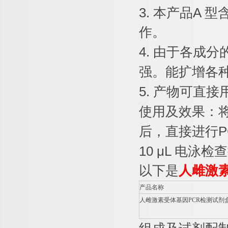
3.
本产品
A
型
作。
4.
由于各成分
强。能扩增各
5.
产物可直接
使用及效果：
后，直接进行
P
10 μL
电泳检查
以下是
人雌激
产品名称
人雌激素受体基因
PCR
检测试剂