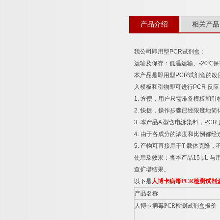
产品介绍
相关产品
我公司即用型
PCR
试剂盒：
运输及保存：低温运输、
-20
℃
保
本产品是即用型
PCR
试剂盒的改
入模板和引物即可进行
PCR
反应
1.
方便，用户只需准备模板和引
2.
快捷，操作步骤已经限度地简
3.
本产品
A
型含电泳染料，
PCR
4.
由于各成分的浓度和比例都经
5.
产物可直接用于
T
载体克隆，
使用及效果：将本产品
15 μL
与
查扩增结果。
以下是
人博卡病毒
PCR
检测试剂
产品名称
人博卡病毒
PCR
检测试剂盒报价