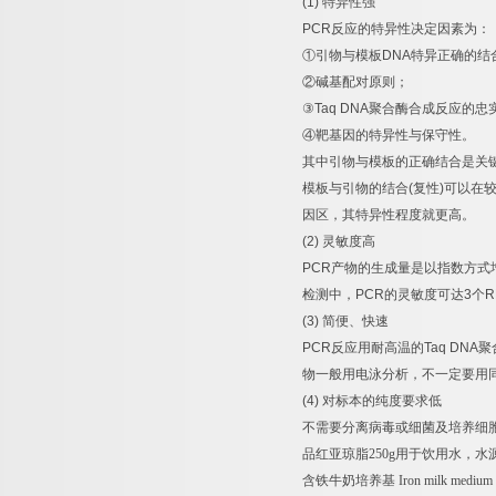
(1)
特异性强
PCR
反应的特异性决定因素为：
①
引物与模板
DNA
特异正确的结
②
碱基配对原则；
③
Taq DNA
聚合酶合成反应的忠
④
靶基因的特异性与保守性。
其中引物与模板的正确结合是关
模板与引物的结合
(
复性
)
可以在
因区，其特异性程度就更高。
(2)
灵敏度高
PCR
产物的生成量是以指数方式
检测中，
PCR
的灵敏度可达
3
个
R
(3)
简便、快速
PCR
反应用耐高温的
Taq DNA
聚
物一般用电泳分析，不一定要用
(4)
对标本的纯度要求低
不需要分离病毒或细菌及培养细
品红亚琼脂
250g
用于饮用水，水
含铁牛奶培养基
Iron milk medium