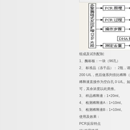
组成及试剂配制
:
1
、酶标板：一块（
96
孔）
2
、
标准品（冻干品）：
2
瓶，
200 U/L
，然后做系列倍比稀释（
稀释液直接作为空白孔
0 U/L
。
可，其余浓度以此类推。
3
、
样品稀释液：
1×20ml
。
4
、
检测稀释液
A
：
1×10ml
。
5
、
检测稀释液
B
：
1×10ml
。
使用及效果：
PCR
反应特点