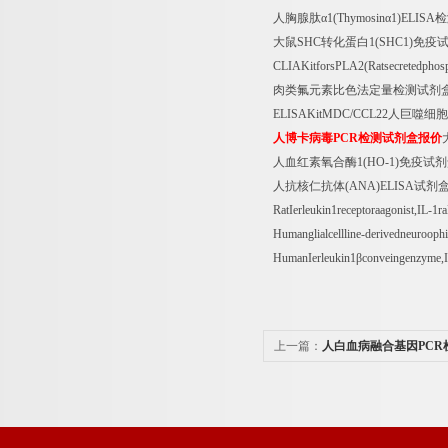
人胸腺肽α
1(Thymosin
α
1)ELISA
检
大鼠
SHC
转化蛋白
1(SHC1)
免疫
CLIAKitforsPLA2(Ratsecretedpho
肉类氟元素比色法定量检测试剂
ELISAKitMDC/CCL22
人巨噬细胞
人博卡病毒
PCR
检测试剂盒报价
人血红素氧合酶
1(HO-1)
免疫试剂
人抗核仁抗体
(ANA)ELISA
试剂
RatIerleukin1receptoraagonist,IL-1
Humanglialcellline-derivedneuroo
HumanIerleukin1
β
conveingenzyme
上一篇：
人白血病融合基因PCR