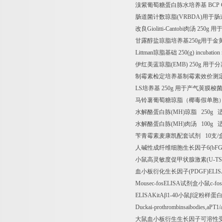
溴紫葡萄糖蛋白胨水培养基
BCP G
肠道菌计数琼脂
(VRBDA)
用于肠
改良
Giolitti-Cantobi
肉汤
250g
用
甘露醇盐琼脂培养基
250g
用于金
Littman
琼脂基础
250(g) incubation
伊红美蓝琼脂
(EMB) 250g
用于分
制霉素检定培养基制霉素效价测
LS
培养基
250g
用于产气荚膜梭
马铃薯葡萄糖琼脂（椰毒假单胞
水解酪蛋白胨
(MH)
琼脂
250g
水解酪蛋白胨
(MH)
肉汤
100g
苄青霉素麦康凯配套试剂
10
支
/
人碱性成纤维细胞生长因子
6(bF
小鼠高灵敏度促甲状腺激素
(U-T
血小板衍化生长因子
(PDGF)ELI
Mousec-fosELISA
试剂盒小鼠
c-fo
ELISAKitA
β
1-40
小鼠β淀粉样蛋
Duckai-prothrombinsaibodies,aPT1
大鼠血小板衍生生长因子可溶性受