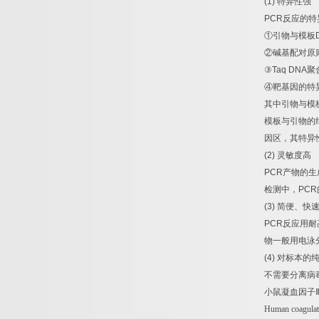
(1)
特异性强
PCR
反应的特
①
引物与模板
②
碱基配对原
③
Taq DNA
聚
④
靶基因的特
其中引物与模
模板与引物的
因区，其特异
(2)
灵敏度高
PCR
产物的生
检测中，
PCR
(3)
简便、快
PCR
反应用耐
物一般用电泳
(4)
对标本的
不需要分离病
小鼠凝血因子
Human coagulati