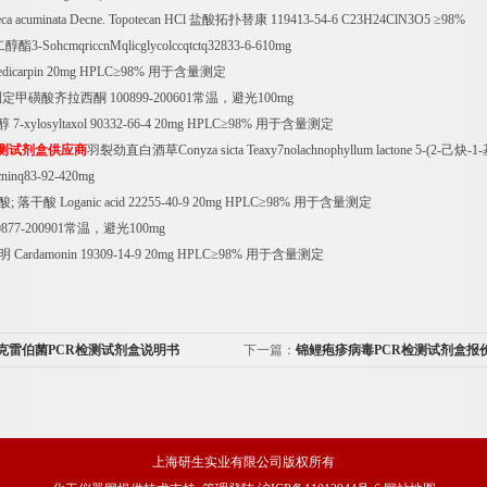
ca acuminata Decne. Topotecan HCl
盐酸拓扑替康
119413-54-6 C23H24ClN3O5
≥
98%
二醇酯
3-SohcmqriccnMqlicglycolccqtctq32833-6-610mg
dicarpin 20mg HPLC
≥
98%
用于含量测定
测定甲磺酸齐拉西酮
100899-200601
常温，避光
100mg
醇
7-xylosyltaxol 90332-66-4 20mg HPLC
≥
98%
用于含量测定
测试剂盒供应商
羽裂劲直白酒草
Conyza sicta Teaxy7nolachnophyllum lactone 5-(2-
己炔
-1-
ninq83-92-420mg
酸
;
落干酸
Loganic acid 22255-40-9 20mg HPLC
≥
98%
用于含量测定
0877-200901
常温，避光
100mg
明
Cardamonin 19309-14-9 20mg HPLC
≥
98%
用于含量测定
克雷伯菌PCR检测试剂盒说明书
下一篇：
锦鲤疱疹病毒PCR检测试剂盒报
上海研生实业有限公司版权所有