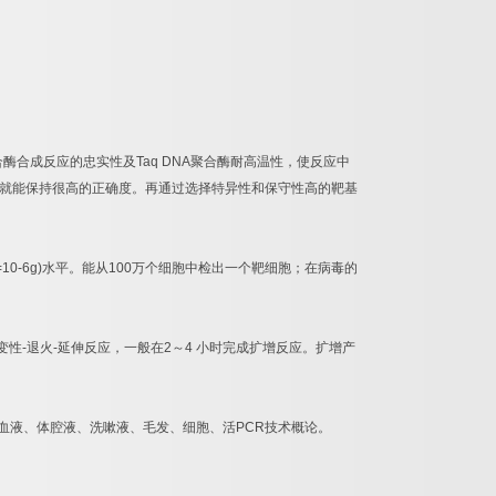
合酶合成反应的忠实性及
Taq DNA
聚合酶耐高温性，使反应中
就能保持很高的正确度。再通过选择特异性和保守性高的靶基
=10-6g)
水平。能从
100
万个细胞中检出一个靶细胞；在病毒的
变性
-
退火
-
延伸反应，一般在
2
～
4
小时完成扩增反应。扩增产
血液、体腔液、洗嗽液、毛发、细胞、活
PCR
技术概论。