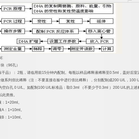
制
:
一块（
96
孔）
冻干品）：
2
瓶，请临用前
15
分钟内配制。每瓶以样品稀释液稀释至
0.5ml
，盖好后室
后做系列倍比稀释（注：不要直接在板中进行倍比稀释），分别配制成
200 U/L
，
100 U
为空白孔
0 U/L
。如配制
100 U/L
标准品：取
0.3ml
（不要少于
0.3ml
）
200 U/L
的上述
以此类推。
液：
1×20ml
。
液
A
：
1×10ml
。
液
B
：
1×10ml
。