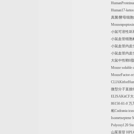
HumanProteinu
Human17-ketos
真菌
/
酵母细胞
Mouseapoptosis
小鼠可溶性坏
小鼠血管细胞
小鼠血管内皮
小鼠血管内皮
大鼠中性鞘
0
Mouse soluble c
MouseFactor-r
CLIAKitforHum
微型分子直接
ELISAKitCF
大
86150-61-0
万
柘
Cudrania icu
Isometxeptene 
Polyoxyl 20 St
山茱萸苷
HPL