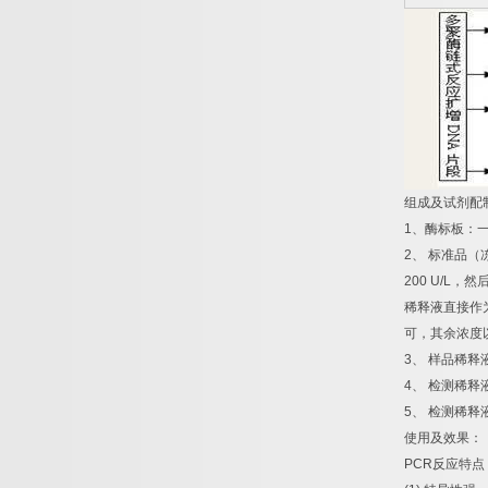
组成及试剂配
1
、酶标板：
2
、
标准品（
200 U/L
，然
稀释液直接作
可，其余浓度
3
、
样品稀释
4
、
检测稀释
5
、
检测稀释
使用及效果：
PCR
反应特点