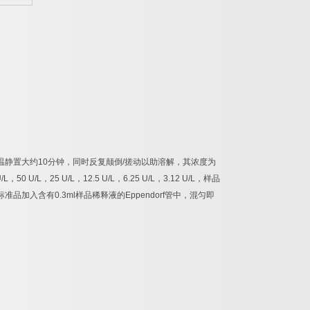
温静置大约
10
分钟，同时反复颠倒
/
搓动以助溶解，其浓度为
/L
，
50 U/L
，
25 U/L
，
12.5 U/L
，
6.25 U/L
，
3.12 U/L
，样品
标准品加入含有
0.3ml
样品稀释液的
Eppendorf
管中，混匀即