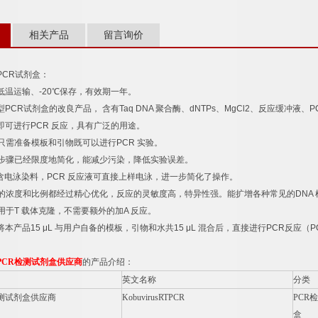
相关产品
留言询价
PCR
试剂盒：
低温运输、
-20
℃
保存，有效期一年。
型
PCR
试剂盒的改良产品，
含有
Taq DNA
聚合酶、
dNTPs
、
MgCl2
、反应缓冲液、
P
即可进行
PCR
反应，具有广泛的用途。
只需准备模板和引物既可以进行
PCR
实验。
步骤已经限度地简化，能减少污染，降低实验误差。
含电泳染料，
PCR
反应液可直接上样电泳，进一步简化了操作。
的浓度和比例都经过精心优化，反应的灵敏度高，特异性强。能扩增各种常见的
DNA
用于
T
载体克隆，不需要额外的加
A
反应。
将本产品
15 μL
与用户自备的模板，引物和水共
15 μL
混合后，直接进行
PCR
反应（
P
PCR
检测试剂盒供应商
的产品介绍：
英文名称
分类
测试剂盒供应商
KobuvirusRTPCR
PCR
检
盒