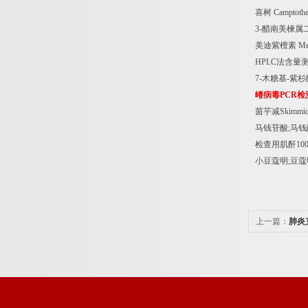
喜树
Camptothe
3-
醋南美楝属
美迪紫檀素
Me
HPLC
法含量
7-
木糖基
-
紫杉
嵴病毒
PCR
检
茵芋减
Skimmic
马钱苷酸
;
马钱
检查用肌酐
10
小豆蔻明
;
豆蔻
上一篇：
肺炎