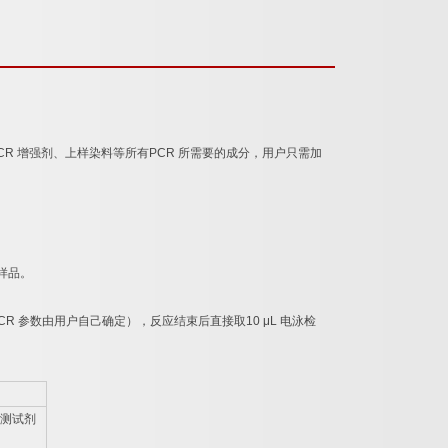
CR
增强剂、上样染料等所有
PCR
所需要的成分，用户只需加
样品。
CR
参数由用户自己确定），反应结束后直接取
10 μL
电泳检
测试剂