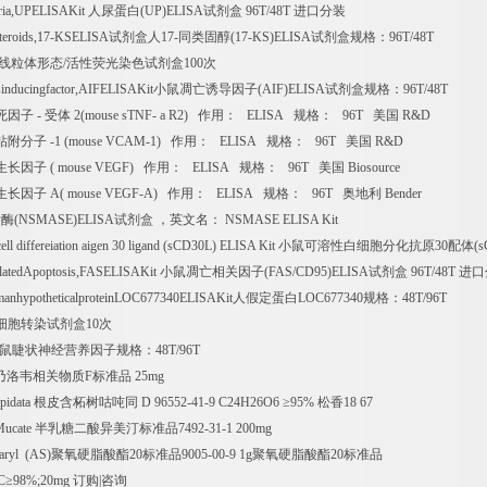
ria,UPELISAKit
人尿蛋白
(UP)ELISA
试剂盒
96T/48T
进口分装
teroids,17-KSELISA
试剂盒人
17-
同类固醇
(17-KS)ELISA
试剂盒规格：
96T/48T
线粒体形态
/
活性荧光染色试剂盒
100
次
inducingfactor,AIFELISAKit
小鼠凋亡诱导因子
(AIF)ELISA
试剂盒规格：
96T/48T
死因子
-
受体
2(mouse sTNF- a R2)
作用：
ELISA
规格：
96T
美国
R&D
粘附分子
-1 (mouse VCAM-1)
作用：
ELISA
规格：
96T
美国
R&D
生长因子
( mouse VEGF)
作用：
ELISA
规格：
96T
美国
Biosource
生长因子
A( mouse VEGF-A)
作用：
ELISA
规格：
96T
奥地利
Bender
脂酶
(NSMASE)ELISA
试剂盒
，英文名：
NSMASE ELISA Kit
ell differeiation aigen 30 ligand (sCD30L) ELISA Kit
小鼠可溶性白细胞分化抗原
30
配体
(
elatedApoptosis,FASELISAKit
小鼠凋亡相关因子
(FAS/CD95)ELISA
试剂盒
96T/48T
进口
anhypotheticalproteinLOC677340ELISAKit
人假定蛋白
LOC677340
规格：
48T/96T
细胞转染试剂盒
10
次
鼠睫状神经营养因子规格：
48T/96T
乃洛韦相关物质
F
标准品
25mg
spidata
根皮含柘树咕吨同
D 96552-41-9 C24H26O6
≥
95%
松香
18 67
Mucate
半乳糖二酸异美汀标准品
7492-31-1 200mg
earyl (AS)
聚氧硬脂酸酯
20
标准品
9005-00-9 1g
聚氧硬脂酸酯
20
标准品
C
≥
98%;20mg
订购
|
咨询