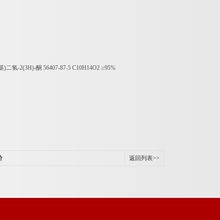
基
)
二氢
-2(3H)-
酮
56407-87-5 C10H14O2
≥
95%
价
返回列表>>