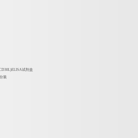
sCD30L)ELISA
试剂盒
分装