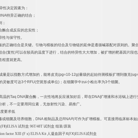
异性决定因素为：
DNA
特异正确的结合；
则；
合酶合成反应的忠实性；
异性与保守性。
板的正确结合是关键。引物与模板的结合及引物链的延伸是遵循碱基配对原则的。聚
结合
(
复性
)
可以在较高的温度下进行，结合的特异性大大增加，被扩增的靶基因片段也
性程度就更高。
成量是以指数方式增加的，能将皮克
(pg=10-12g)
量级的起始待测模板扩增到微克
(ug
的灵敏度可达
3
个
RFU(
空斑形成单位
)
；在细菌学中
zui
小检出率为
3
个细菌。
速
高温的
Taq DNA
聚合酶，一次性地将反应液加好后，即在
DNA
扩增液和水浴锅上进行
分析，不一定要用同位素，无放射性污染、易推广。
纯度要求低
毒或细菌及培养细胞，
DNA
粗制品及总
RNA
均可作为扩增模板。可直接用临床标本如
Ⅱ
(F
Ⅱ
)ELISA
试剂盒
96T/48T
试剂盒
组装
/
原装
on factor XIII (F x) ELISA Kit
人凝血因子Ⅹ
(F
Ⅹ
)ELISA
试剂盒