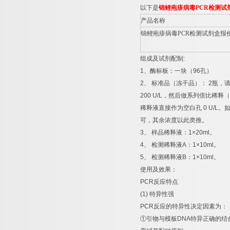
以下是
锦鲤疱疹病毒
PCR
检测试
产品名称
锦鲤疱疹病毒
PCR
检测试剂盒报
组成及试剂配制
:
1
、酶标板：一块（
96
孔）
2
、
标准品（冻干品）：
2
瓶，
200 U/L
，然后做系列倍比稀释（
稀释液直接作为空白孔
0 U/L
。
可，其余浓度以此类推。
3
、
样品稀释液：
1×20ml
。
4
、
检测稀释液
A
：
1×10ml
。
5
、
检测稀释液
B
：
1×10ml
。
使用及效果：
PCR
反应特点
(1)
特异性强
PCR
反应的特异性决定因素为：
①
引物与模板
DNA
特异正确的结