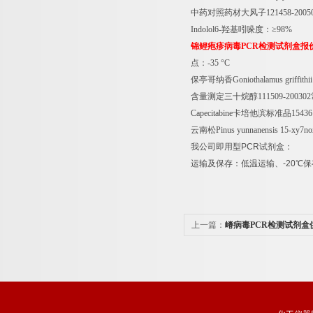
中药对照药材大风子
121458-200
Indolol6-
羟基吲哚度：≥
98%
锦鲤疱疹病毒
PCR
检测试剂盒报
点：
-35
°
C
保亭哥纳香
Goniothalamus griffithi
含量测定三十烷醇
111509-200302
Capecitabine
卡培他滨标准品
15436
云南松
Pinus yunnanensis 15-xy7no
我公司即用型
PCR
试剂盒：
运输及保存：低温运输、
-20
℃
保
上一篇：
嵴病毒PCR检测试剂盒