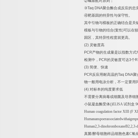
②
碱基配对原则；
③
Taq DNA
聚合酶合成反应的忠
④
靶基因的特异性与保守性。
其中引物与模板的正确结合是关
模板与引物的结合
(
复性
)
可以在
因区，其特异性程度就更高。
(2)
灵敏度高
PCR
产物的生成量是以指数方式
检测中，
PCR
的灵敏度可达
3
个
R
(3)
简便、快速
PCR
反应用耐高温的
Taq DNA
聚
物一般用电泳分析，不一定要用
(4)
对标本的纯度要求低
不需要分离病毒或细菌及培养细
小鼠凝血酶受体
()ELISA
试剂盒
9
Human coagulation factor XIII (F X
Humananspoerassociatedwithaigen
Human2,3-dinohromboxaneB2,2,3
真菌
/
酵母细胞样品细胞色素
C
氧