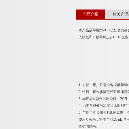
产品介绍
相关产品
本产品是即用型
PCR
试剂盒的改
入模板和引物即可进行
PCR
反应
1.
方便，用户只需准备模板和引
2.
快捷，操作步骤已经限度地简
3.
本产品
A
型含电泳染料，
PCR
4.
由于各成分的浓度和比例都经
5.
产物可直接用于
T
载体克隆，
使用及效果：将本产品
15 μL
与
查扩增结果。