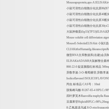
Mouseapoprotein,apo-A1ELISAKit
小鼠可溶性白细胞分化抗原
86(B7
小鼠可溶性白细胞分化抗原
40
配
小鼠可溶性白细胞分化抗原
30
配
小鼠可溶性白细胞分化抗原
30(sC
大鼠肿瘤蛋白
p53(TP53)ELISA
试
Mouse soluble cell differeiation ai
MouseE-SelectinELISAkit
小鼠
E
选
CLIAKitforHumanIg-likeanscriptsR
微型
RNA
文库数据库
(
在建
)
会员
ELISAKitADAM8
大鼠解整合素
860-22-0
靛蓝胭脂红标准品
500m
异数李速
-3-O-
葡萄糖苷
;
异数李速
Isolicoflavonol ISOLICOFLAVONO
丙虫
标准品
CAS
号：
10ml
脱氢雌马酚
81267-65-4 HPLC
≥
98
四叶萝芙木
Rauvolfia teaphylla Rau
豆腐果苷
HqlicidHPLC
≥
98%;20mg
8-
乙氧基滇乌减
8-O-etxylyunacot