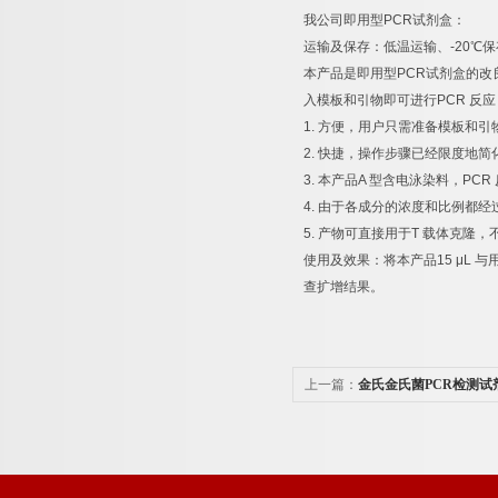
我公司即用型
PCR
试剂盒：
运输及保存：低温运输、
-20
℃
保
本产品是即用型
PCR
试剂盒的改
入模板和引物即可进行
PCR
反应
1.
方便，用户只需准备模板和引
2.
快捷，操作步骤已经限度地简
3.
本产品
A
型含电泳染料，
PCR
4.
由于各成分的浓度和比例都经
5.
产物可直接用于
T
载体克隆，
使用及效果：将本产品
15 μL
与
查扩增结果。
上一篇：
金氏金氏菌PCR检测试