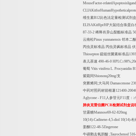
MouseFactor-relatedApoptosislig
CLIAKitforHumanHypotheticalpro
维生素
B12
比色法定量检测试剂
ELISAKitHpt/HP
大鼠结合珠蛋白
/
87-33-2
稀释肖异山梨酯标准品
5
云南松
Pinus yunnanensis
邻本二
丙虫灵标准品
丙虫灵砜标准品
伏
Thiosepton
硫链丝菌素标准品
1393
表儿茶速
490-46-0 HPLC
≥
98%;2
葡萄
Vitis vinifera L. Procyanidin 
紫菀同
Shiononq20mg/
支
突厥烯同
;
大马同
Damascenone 23
中药对照药材箭根薯
121400-200
Aglycone - F11
人参苷元
F11
度：≥
肺炎克雷伯菌
PCR
检测试剂盒说
甘露糖
Mannose69-62-820mg
10(14)-Cadinene-4,5-diol 10(14)-
杜
姜酮
122-48-5Zingerone
牛磺鹅去氧胆酸
;Taurochenod 516