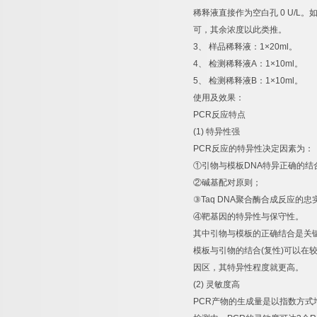
稀释液直接作为空白孔
0 U/L
。
可，其余浓度以此类推。
3
、
样品稀释液：
1×20ml
。
4
、
检测稀释液
A
：
1×10ml
。
5
、
检测稀释液
B
：
1×10ml
。
使用及效果：
PCR
反应特点
(1)
特异性强
PCR
反应的特异性决定因素为：
①
引物与模板
DNA
特异正确的结
②
碱基配对原则；
③
Taq DNA
聚合酶合成反应的忠
④
靶基因的特异性与保守性。
其中引物与模板的正确结合是关
模板与引物的结合
(
复性
)
可以在
因区，其特异性程度就更高。
(2)
灵敏度高
PCR
产物的生成量是以指数方式