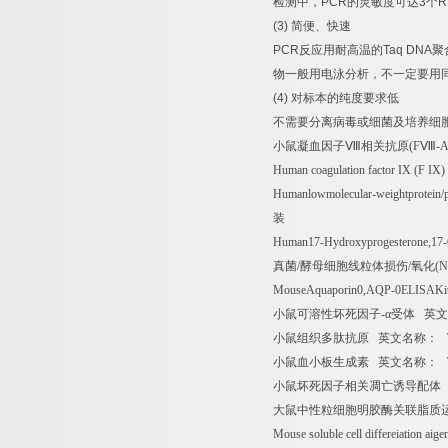
检测中，
PCR
的灵敏度可达
3
个
R
(3)
简便、快速
PCR
反应用耐高温的
Taq DNA
聚
物一般用电泳分析，不一定要用
(4)
对标本的纯度要求低
不需要分离病毒或细菌及培养细
小鼠凝血因子Ⅷ相关抗原
(F
Ⅷ
-
Human coagulation factor IX (F IX
Humanlowmolecular-weightprotein
装
Human17-Hydroxyprogesterone,1
真菌
/
酵母细胞线粒体损伤
/
氧化
(
MouseAquaporin0,AQP-0ELISAKi
小鼠可溶性坏死因子
-
α受体
英文
小鼠组织多肽抗原
英文名称：
T
小鼠血小板生成素
英文名称：
T
小鼠坏死因子相关凋亡诱导配体
大鼠中性粒细胞明胶酶关联脂质
Mouse soluble cell differeiation a