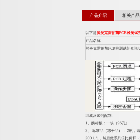
产品介绍
相关产品
以下是
肺炎克雷伯菌
PCR
检测试
产品名称
肺炎克雷伯菌
PCR
检测试剂盒说
组成及试剂配制
:
1
、酶标板：一块（
96
孔）
2
、
标准品（冻干品）：
2
瓶，
200 U/L
，然后做系列倍比稀释（