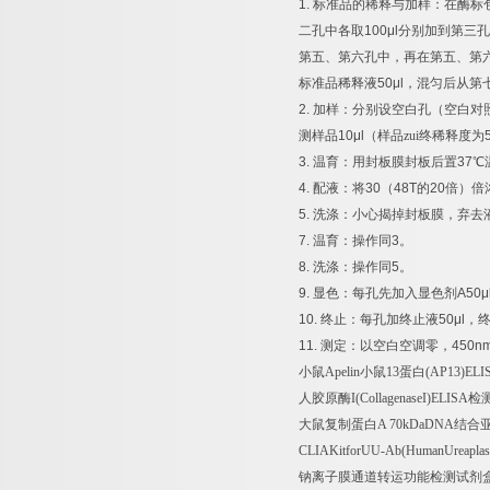
1.
标准品的稀释与加样：在酶标
二孔中各取
100μl
分别加到第三孔
第五、第六孔中，再在第五、第
标准品稀释液
50μl
，混匀后从第
2.
加样：分别设空白孔（空白对
测样品
10μl
（样品zui终稀释度为
3.
温育：用封板膜封板后置
37
℃
4.
配液：将
30
（
48T
的
20
倍）倍
5.
洗涤：小心揭掉封板膜，弃去
7.
温育：操作同
3
。
8.
洗涤：操作同
5
。
9.
显色：每孔先加入显色剂
A50μ
10.
终止：每孔加终止液
50μl
，
11.
测定：以空白空调零，
450n
小鼠
Apelin
小鼠
13
蛋白
(AP13)ELI
人胶原酶
I(CollagenaseI)ELISA
检
大鼠复制蛋白
A 70kDaDNA
结合
CLIAKitforUU-Ab(HumanUreaplasm
钠离子膜通道转运功能检测试剂