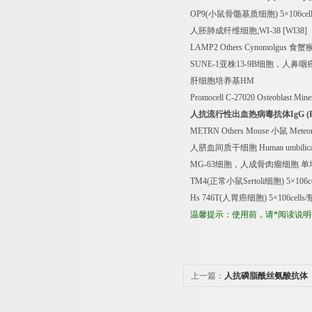
OP9(
小鼠骨髓基质细胞
) 5
×
106cell
人胚肺成纤维细胞
;WI-38 [WI38]
LAMP2 Others Cynomolgus
食蟹
SUNE-1
亚株
13-9B
细胞，人鼻咽
肝细胞培养基
HM
Promocell C-27020 Osteoblast Mine
人抗流行性出血热病毒抗体
IgG (
METRN Others Mouse
小鼠
Meteo
人脐血间质干细胞
Human umbilical
MG-63
细胞，人成骨肉瘤细胞
单
TM4(
正常小鼠
Sertoli
细胞
) 5
×
106ce
Hs 746T(
人胃癌细胞
) 5
×
106cells/
温馨提示：使用前，请*阅读说
上一篇：
人抗磷脂酰丝氨酸抗体（
分析试剂盒免费代测