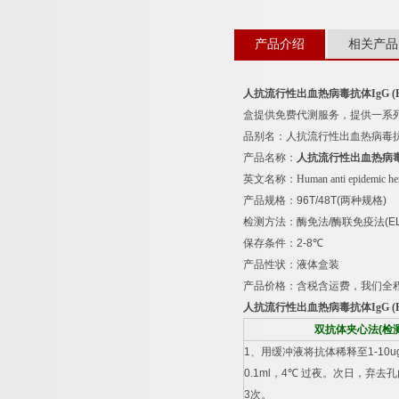
产品介绍
相关产品
人抗流行性出血热病毒抗体
IgG (
盒提供免费代测服务，提供一系
品别名：
人抗流行性出血热病毒
产品名称：
人抗流行性出血热病
英文名称：
Human anti epidemic he
产品规格：
96T/48T(
两种规格
)
检测方法：酶免法
/
酶联免疫法
(E
保存条件：
2-8
℃
产品性状：液体盒装
产品价格：含税含运费，我们全
人抗流行性出血热病毒抗体
IgG (
双抗体夹心法
(
检
1
、用缓冲液将抗体稀释至
1-10u
0.1ml
，
4
℃
过夜。次日，弃去孔
3
次。