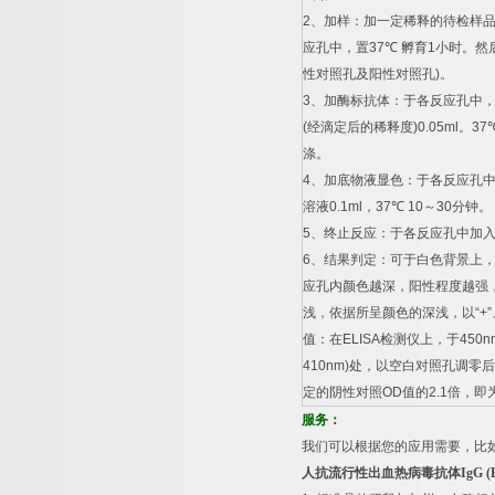
2
、加样：加一定稀释的待检样
应孔中，置
37
℃
孵育
1
小时。然
性对照孔及阳性对照孔
)
。
3
、加酶标抗体：于各反应孔中
(
经滴定后的稀释度
)0.05ml
。
37
涤。
4
、加底物液显色：于各反应孔
溶液
0.1ml
，
37
℃
10
～
30
分钟。
5
、终止反应：于各反应孔中加
6
、结果判定：可于白色背景上
应孔内颜色越深，阳性程度越强
浅，依据所呈颜色的深浅，以
“+”
值：在
ELISA
检测仪上，于
450n
410nm)
处，以空白对照孔调零后
定的阴性对照
OD
值的
2.1
倍，即
服务：
我们可以根据您的应用需要，比
人抗流行性出血热病毒抗体
IgG (