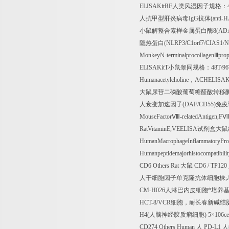
ELISAKitRF
人类风湿因子规格：
人抗甲型肝炎病毒
IgG
抗体
(anti-
小鼠解整合素样金属蛋白酶
8(AD
隐热蛋白
(NLRP3/C1orf7/CIAS1/
MonkeyN-terminalprocollagen
Ⅲ
prop
ELISAKitT
小鼠睾同规格：
48T/9
Humanacetylcholine
，
ACHELISAK
大鼠尿苷二磷酸葡萄糖醛酸转移
人衰变加速因子
(DAF/CD55)
免疫
MouseFactor
Ⅷ
-relatedAntigen,F
RatVitaminE,VEELISA
试剂盒大鼠
HumanMacrophageInflammatoryProt
Humanpeptidemajorhistocompatibi
CD6 Others Rat
大鼠
CD6 / TP120
人干细胞因子单克隆抗体细胞株
;
CM-H026
人淋巴内皮细胞*培养
HCT-8/VCR
细胞，耐长春新碱结
H4(
人脑神经胶质瘤细胞
) 5
×
106cel
CD274 Others Human
人
PD-L1
人