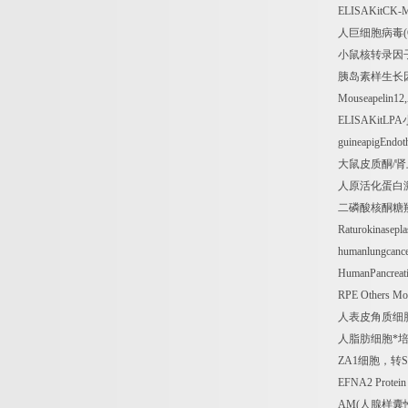
ELISAKitCK-
人巨细胞病毒
小鼠核转录因
胰岛素样生长
Mouseapelin1
ELISAKitLPA
guineapigEndot
大鼠皮质酮
/
肾
人原活化蛋白
二磷酸核酮糖
Raturokinasepl
humanlungcanc
HumanPancreat
RPE Others M
人表皮角质细
人脂肪细胞*
ZA1
细胞，转
S
EFNA2 Protei
AM(
人腺样囊