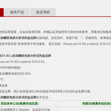
相关产品
留言询价
您的应用需要，比如在检测范围、种属以及灵敏度等方面有特殊要求，而量身定制检
抗体酶联免疫分析试剂盒品牌
全国包邮、发货及时、质量可靠、*、灵敏度高、效果稳
验技术指导及*的售前售中售后服务。
英文名称：
Human anti SS-B/La antibody ELISA 
抗
SS-B/La
抗体酶联免疫分析试剂盒品牌
an anti SS-B/La antibody ELISA Kit
T/48T(
两种规格
)
免法
/
酶联免疫法
(ELISA)
8
℃
体盒装
税含运费，我们全程提供
ELISA
实验技术指导和
ELISA
试剂盒免费代测。
抗体酶联免疫分析试剂盒品牌
技术交流：
双抗体夹心法
(
检测未知抗原
)
间接法
(
检测未知抗体
)
将抗体稀释至
1-10ug/ml
。在反应孔中加