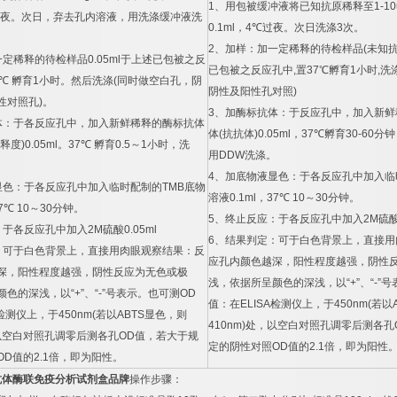
1
、用包被缓冲液将已知抗原稀释至
1-10
夜。次日，弃去孔内溶液，用洗涤缓冲液洗
0.1ml
，
4
℃
过夜。次日洗涤
3
次。
2
、加样：加一定稀释的待检样品
(
未知
一定稀释的待检样品
0.05ml
于上述已包被之反
已包被之反应孔中
,
置
37
℃
孵育
1
小时
,
洗
℃
孵育
1
小时。然后洗涤
(
同时做空白孔，阴
阴性及阳性孔对照
)
性对照孔
)
。
3
、加酶标抗体：于反应孔中，加入新鲜
体：于各反应孔中，加入新鲜稀释的酶标抗体
体
(
抗抗体
)0.05ml
，
37
℃
孵育
30-60
分钟
释度
)0.05ml
。
37
℃
孵育
0.5
～
1
小时，洗
用
DDW
洗涤。
4
、加底物液显色：于各反应孔中加入临
显色：于各反应孔中加入临时配制的
TMB
底物
溶液
0.1ml
，
37
℃
10
～
30
分钟。
7
℃
10
～
30
分钟。
5
、终止反应：于各反应孔中加入
2M
硫
：于各反应孔中加入
2M
硫酸
0.05ml
6
、结果判定：可于白色背景上，直接用
：可于白色背景上，直接用肉眼观察结果：反
应孔内颜色越深，阳性程度越强，阴性
深，阳性程度越强，阴性反应为无色或极
浅，依据所呈颜色的深浅，以
“+”
、
“-”
号
颜色的深浅，以
“+”
、
“-”
号表示。也可测
OD
值：在
ELISA
检测仪上，于
450nm(
若以
检测仪上，于
450nm(
若以
ABTS
显色，则
410nm)
处，以空白对照孔调零后测各孔
以空白对照孔调零后测各孔
OD
值，若大于规
定的阴性对照
OD
值的
2.1
倍，即为阳性
OD
值的
2.1
倍，即为阳性。
抗体酶联免疫分析试剂盒品牌
操作步骤：