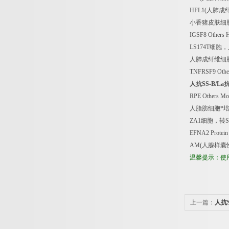
HFL1(
人肺成
小香猪皮肤细
IGSF8 Others
LS174T
细胞，
人肺成纤维细
TNFRSF9 Othe
人抗
SS-B/La
RPE Others M
人脂肪细胞*
ZA1
细胞，转
S
EFNA2 Protei
AM(
人腺样囊
温馨提示：使
上一篇：
人抗