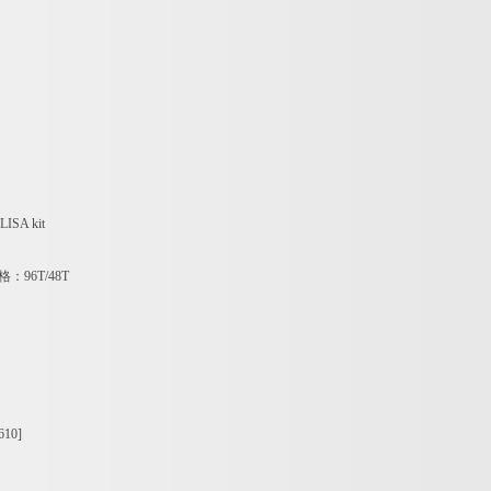
LISA kit
格：
96T/48T
610]