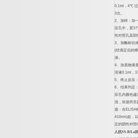
0.1ml
，
4
℃
过
3
次。
2
、加样：加
应孔中，置
37
性对照孔及阳
3
、加酶标抗
(
经滴定后的稀
涤。
4
、加底物液
溶液
0.1ml
，
3
5
、终止反应
6
、结果判定
应孔内颜色越
浅，依据所呈
值：在
ELISA
410nm)
处，
定的阴性对照
人抗
SS-B/La