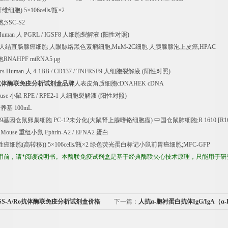
纤维细胞
) 5
×
106cells/
瓶×
2
胞
;SSC-S2
 Human
人
PGRL / IGSF8
人细胞裂解液
(
阳性对照
)
人结直肠腺癌细胞
人眼脉络黑色素瘤细胞
,MuM-2C
细胞
人胰腺腺泡上皮癌
;HPAC
胞
RNAHPF miRNA5
μ
g
rs Human
人
4-1BB / CD137 / TNFRSF9
人细胞裂解液
(
阳性对照
)
抗体酶联免疫分析试剂盒品牌
人表皮角质细胞
cDNAHEK cDNA
ouse
小鼠
RPE / RPE2-1
人细胞裂解液
(
阳性对照
)
培养基
100mL
9
基因仓鼠卵巢细胞
PC-12
未分化
(
大鼠肾上腺嗜铬细胞瘤
)
中国仓鼠肺细胞
;R 1610 [R1
n Mouse
重组小鼠
Ephrin-A2 / EFNA2
蛋白
性癌细胞
(
高转移
)) 5
×
106cells/
瓶×
2
绿色荧光蛋白标记小鼠前胃癌细胞
;MFC-GFP
用前，请*阅读说明书。本酶联免疫试剂盒是基于经典酶联夹心技术原理，只能用于研
SS-A/Ro抗体酶联免疫分析试剂盒价格
下一篇：
人抗α-胞衬蛋白抗体IgG/IgA（α-Fo
IgG/IgA）酶联免疫分析试剂盒免费代测