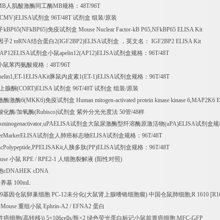
MB
人肌酸激酶同工酶
MB
规格：
48T/96T
(CMV)ELISA
试剂盒
96T/48T
试剂盒
组装
/
原装
子
kBP65(NFkBP65)
免疫试剂盒
Mouse Nuclear Factor-kB P65,NFkBP65 ELISA Kit
因子
2 mRNA
结合蛋白
2(IGF2BP2)ELISA
试剂盒
，英文名：
IGF2BP2 ELISA Kit
2,AP12ELISA
试剂盒小鼠
apelin12(AP12)ELISA
试剂盒规格：
96T/48T
小鼠苯丙氨酸规格：
48T/96T
helin1,ET-1ELISAKit
豚鼠内皮素
1(ET-1)ELISA
试剂盒规格：
96T/48T
上腺酮
(CORT)ELISA
试剂盒
96T/48T
试剂盒
组装
/
原装
激酶激酶
6(MKK6)
免疫试剂盒
Human mitogen-activated protein kinase kinase 6,MAP2K6 E
羧化酶
/
加氧酶
(Rubisco)
试剂盒
紫外分光光度法
50
管
/48
样
asminogenactivator,uPAELISA
试剂盒大鼠尿激酶型纤溶酶原激活物
(uPA)ELISA
试剂盒规
erMarkerELISA
试剂盒人肺癌标志物
ELISA
试剂盒规格：
96T/48T
icPolypeptide,PPELISAKit
人胰多肽
(PP)ELISA
试剂盒规格：
96T/48T
ouse
小鼠
RPE / RPE2-1
人细胞裂解液
(
阳性对照
)
胞
cDNAHEK cDNA
培养基
100mL
9
基因仓鼠卵巢细胞
PC-12
未分化
(
大鼠肾上腺嗜铬细胞瘤
)
中国仓鼠肺细胞
;R 1610 [R1
n Mouse
重组小鼠
Ephrin-A2 / EFNA2
蛋白
性癌细胞
(
高转移
)) 5
×
106cells/
瓶×
2
绿色荧光蛋白标记小鼠前胃癌细胞
;MFC-GFP