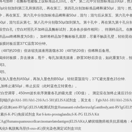
释与加样：在酶标包被板上设标准品孔
10
孔，在*、第二孔中分别加标准品
100μl
，然
0μl
分别加到第三孔和第四孔，再在第三、第四孔分别加标准品稀释液
50μl
，混匀；然
中，再在第五、第六孔中分别加标准品稀释液
50ul
，混匀；混匀后从第五、第六孔中
50μl
，混匀后从第七、第八孔中分别取
50μl
加到第九、第十孔中，再在第九第十孔分
设空白孔（空白对照孔不加样品及酶标试剂，其余各步操作相同）、待测样品孔。在
样品zui终稀释度为
5
倍）。加样将样品加于酶标板孔底部，尽量不触及孔壁，轻轻晃动
板膜封板后置
37
℃
温育
30
分钟。
（
48T
的
20
倍）倍浓缩洗涤液用蒸馏水
30
（
48T
的
20
倍）倍稀释后备用。
揭掉封板膜，弃去液体，甩干，每孔加满洗涤液，静置
30
秒后弃去，如此重复
5
次，
同
3
。
同
5
。
先加入显色剂
A50μl
，再加入显色剂
B50μl
，轻轻震荡混匀，
37
℃
避光显色
15
分钟
.
孔加终止液
50μl
，终止反应（此时蓝色立转黄色）。
空白空调零，
450nm
波长依序测量各孔的吸光度（
OD
值）。
测定应在加终止液后
15
分
原β链
(Fgb/Ab1-181/Ab1-216/Ac1-581)ELISA
试剂盒
，英文名：
Fgb/Ab1-181/Ab1-216/A
IgG
抗体
(anti-RVIgG)ELISA
检测试剂盒
Humananti-rubellavirusIgGantibody,anti-RVIgGEL
腺素
(6-K-PG)
免疫试剂盒
Rat 6-keto-prostaglandin,6-K-PG ELISA Kit
Ag(Humansquamouscellcarcinomarelatedantigen)ELISAKit
人鳞状细胞癌相关抗原规格：
氧化
8-
氧脱氧鸟苷
(8-oxo-dG)
荧光染色测定试剂盒
10
次