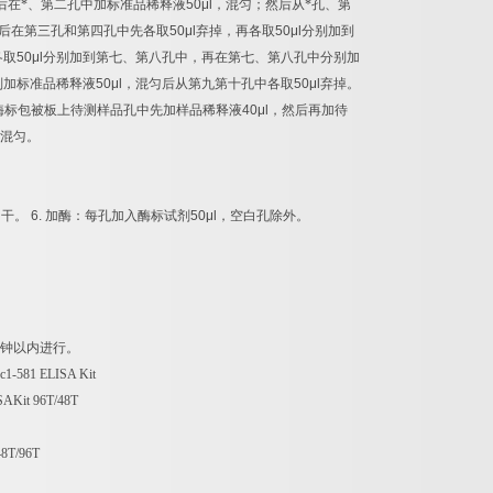
后在*、第二孔中加标准品稀释液
50μl
，混匀；然后从*孔、第
后在第三孔和第四孔中先各取
50μl
弃掉，再各取
50μl
分别加到
各取
50μl
分别加到第七、第八孔中，再在第七、第八孔中分别加
别加标准品稀释液
50μl
，混匀后从第九第十孔中各取
50μl
弃掉。
酶标包被板上待测样品孔中先加样品稀释液
40μl
，然后再加待
混匀。
拍干。
6.
加酶：每孔加入酶标试剂
50μl
，空白孔除外。
钟以内进行。
c1-581 ELISA Kit
ISAKit 96T/48T
48T/96T