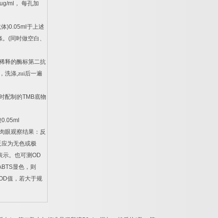
ug/ml
，
每孔加
抗体
)0.05ml
于上述
涤。
(
同时做空白、
稀释的酶标第二抗
，洗涤
,
zui后一遍
时配制的
TMB
底物
酸
0.05ml
肉眼观察结果：反
反应为无色或极
表示。也可测
OD
ABTS
显色，则
OD
值，若大于规
。