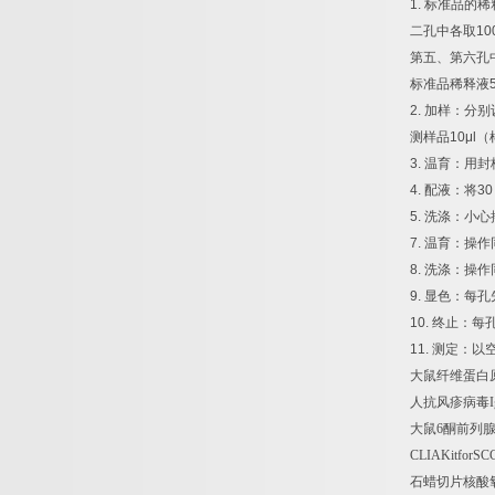
1.
标准品的稀
二孔中各取
10
第五、第六孔
标准品稀释液
2.
加样：分别
测样品
10μl
（
3.
温育：用封
4.
配液：将
30
5.
洗涤：小心
7.
温育：操作
8.
洗涤：操作
9.
显色：每孔
10.
终止：每
11.
测定：以
大鼠纤维蛋白
人抗风疹病毒
大鼠
6
酮前列
CLIAKitforSCC
石蜡切片核酸