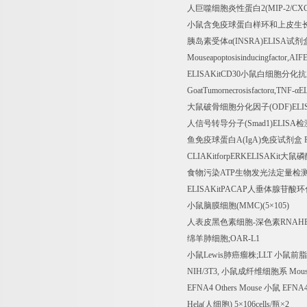
人巨噬细胞炎性蛋白
2(MIP-2/CX
小鼠含免疫球蛋白样环和上皮生
胰岛素受体α
(INSRA)ELISA
试剂
Mouseapoptosisinducingfactor,AI
ELISAKitCD30
小鼠白细胞分化抗
GoatTumornecrosisfactor
α
,TNF-
α
E
大鼠破骨细胞分化因子
(ODF)ELI
人信号转导分子
(Smad1)ELISA
检
鱼免疫球蛋白
A(IgA)
免疫试剂盒
F
CLIAKitforpERKELISAKit
大鼠磷
食物污染
ATP
生物发光法定量检
ELISAKitPACAP
人垂体腺苷酸环
小鼠脑膜细胞
(MMC)(5
×
105)
人表皮黑色素细胞
-
深色素
RNAHE
绵羊肺细胞
;OAR-L1
小鼠
Lewis
肺癌瘤株
;LLT
小鼠前脂
NIH/3T3,
小鼠成纤维细胞系
Mous
EFNA4 Others Mouse
小鼠
EFNA4 
Hela(
人细胞
) 5
×
106cells/
瓶×
2