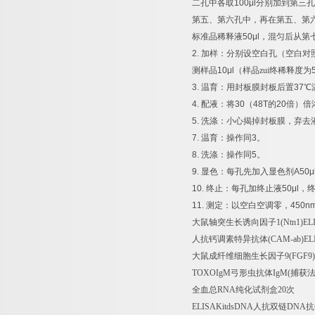
二孔中各取
100μl
分别加到第三孔
第五、第六孔中，再在第五、第
标准品稀释液
50μl
，混匀后从第
2.
加样：分别设空白孔（空白对
测样品
10μl
（样品zui终稀释度为
3.
温育：用封板膜封板后置
37
℃
4.
配液：将
30
（
48T
的
20
倍）倍
5.
洗涤：小心揭掉封板膜，弃去
7.
温育：操作同
3
。
8.
洗涤：操作同
5
。
9.
显色：每孔先加入显色剂
A50μ
10.
终止：每孔加终止液
50μl
，
11.
测定：以空白空调零，
450n
大鼠轴突生长诱向因子
1(Ntn1)EL
人抗钙调素特异抗体
(CAM-ab)EL
大鼠成纤维细胞生长因子
9(FGF9)
TOXOIgM
弓形虫抗体
IgM(
捕获
全血总
RNA
纯化试剂盒
20
次
ELISAKitdsDNA
人抗双链
DNA
抗