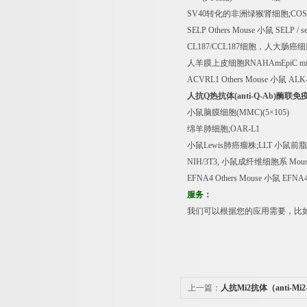
SV40
转化的非洲绿猴肾细胞
;COS
SELP Others Mouse
小鼠
SELP / sel
CL187/CCL187
细胞，人大肠癌细
人羊膜上皮细胞
RNAHAmEpiC m
ACVRL1 Others Mouse
小鼠
ALK
人抗
Q
热抗体
(anti-Q-Ab)
酶联免
小鼠脑膜细胞
(MMC)(5
×
105)
绵羊肺细胞
;OAR-L1
小鼠
Lewis
肺癌瘤株
;LLT
小鼠前脂
NIH/3T3,
小鼠成纤维细胞系
Mous
EFNA4 Others Mouse
小鼠
EFNA4 
服务：
我们可以根据您的应用需要，比
上一篇：
人抗Mi2抗体（anti-M