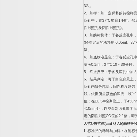
3
次。
2
、加样：加一定稀释的待检样
应孔中，置
37
℃
孵育
1
小时。然
性对照孔及阳性对照孔
)
。
3
、加酶标抗体：于各反应孔中
(
经滴定后的稀释度
)0.05ml
。
37
涤。
4
、加底物液显色：于各反应孔
溶液
0.1ml
，
37
℃
10
～
30
分钟。
5
、终止反应：于各反应孔中加
6
、结果判定：可于白色背景上
应孔内颜色越深，阳性程度越强
浅，依据所呈颜色的深浅，以
“+”
值：在
ELISA
检测仪上，于
450n
410nm)
处，以空白对照孔调零后
定的阴性对照
OD
值的
2.1
倍，即
人抗
Q
热抗体
(anti-Q-Ab)
酶联免
1.
标准品的稀释与加样：在酶标