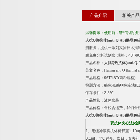
产品介绍
相关产品
温馨提示：使用前，请*阅读说
人抗
Q
热抗体
(anti-Q-Ab)
酶联免
测服务，提供一系列实验技术指
联免疫分析试剂盒
规格：
48T/9
产品名称：
人抗
Q
热抗体
(anti-Q-
英文名称：
Human anti Q thermal a
产品规格：
96T/48T(
两种规格
)
检测方法：酶免法
/
酶联免疫法
(E
保存条件：
2-8
℃
产品性状：液体盒装
产品价格：含税含运费，我们全
人抗
Q
热抗体
(anti-Q-Ab)
酶联免
双抗体夹心法
(
检
1
、用缓冲液将抗体稀释至
1-10u
0.1ml
，
4
℃
过夜。次日，弃去孔