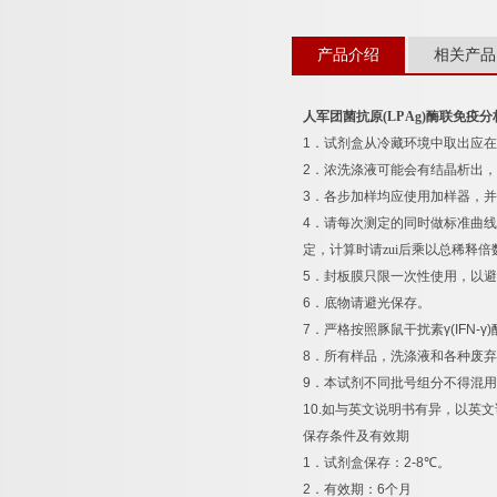
产品介绍
相关产品
人军团菌抗原
(LP Ag)
酶联免疫分
1
．试剂盒从冷藏环境中取出应在
2
．浓洗涤液可能会有结晶析出，
3
．各步加样均应使用加样器，并
4
．请每次测定的同时做标准曲线
定，计算时请zui后乘以总稀释倍
5
．封板膜只限一次性使用，以避
6
．底物请避光保存。
7
．严格按照豚鼠干扰素
γ(IFN-γ)
8
．所有样品，洗涤液和各种废弃
9
．本试剂不同批号组分不得混用
10.
如与英文说明书有异，以英文
保存条件及有效期
1
．试剂盒保存：
2-8
℃
。
2
．有效期：
6
个月