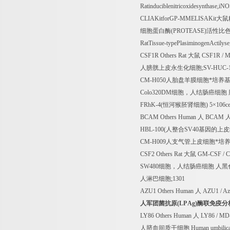
Ratinduciblenitricoxidesynthase,
CLIAKitforGP-MMELISAKit
大鼠
细胞蛋白酶
(PROTEASE)
活性比
RatTissue-typePlasiminogenActilys
CSF1R Others Rat
大鼠
CSF1R / M
人膀胱上皮永生化细胞
;SV-HUC-
CM-H050
人胎盘羊膜细胞*培养
Colo320DM
细胞，人结肠癌细胞
FRhK-4(
恒河猴胚肾细胞
) 5
×
106ce
BCAM Others Human
人
BCAM
HBL-100(
人整合
SV40
基因的上皮
CM-H009
人支气管上皮细胞*培
CSF2 Others Rat
大鼠
GM-CSF / 
SW480
细胞，人结肠癌细胞
人黑
人淋巴细胞
;1301
AZU1 Others Human
人
AZU1 / Azu
人军团菌抗原
(LP Ag)
酶联免疫分
LY86 Others Human
人
LY86 / MD
人脐血间质干细胞
Human umbilical