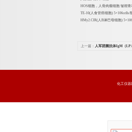
HOS
细胞，人骨肉瘤细胞
皱褶青
TE-10(
人食管癌细胞
) 5
×
106cells/
HMy2.CIR(
人
B
淋巴母细胞
) 5
×
106
上一篇：
人军团菌抗体IgM（LP 
分析试剂盒品牌
化工仪器