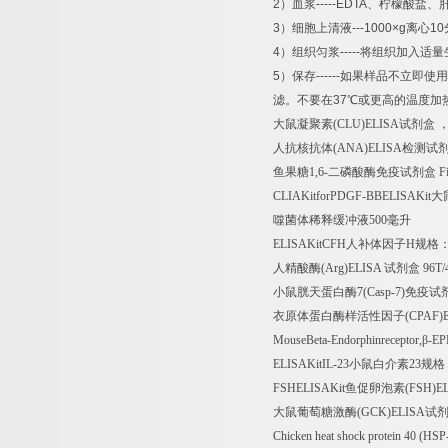
2
）血浆
-----EDTA
、柠檬酸盐、
3
）细胞上清液
---1000×g
离心
10
4
）组织匀浆
-----
将组织加入适量
5
）保存
------
如果样品不立即使用
滤。不要在
37
℃
或更高的温度加
大鼠凝聚素
(CLU)ELISA
试剂盒
人抗核抗体
(ANA)ELISA
检测试
鱼果糖
1,6-
二磷酸酶免疫试剂盒
Fi
CLIAKitforPDGF-BBELISAKit
大
噬菌体稀释缓冲液
500
毫升
ELISAKitCFH
人补体因子
H
规格
人精酸酶
(Arg)ELISA
试剂盒
96T/
小鼠胱天蛋白酶
7(Casp-7)
免疫试
衣原体蛋白酶样活性因子
(CPAF)
MouseBeta-Endorphinreceptor,
β
-EP
ELISAKitIL-23
小鼠白介素
23
规格
FSHELISAKit
鱼促卵泡素
(FSH)E
大鼠葡萄糖激酶
(GCK)ELISA
试
Chicken heat shock protein 40 (HS