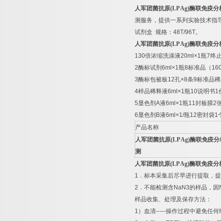
人军团菌抗原
(LP Ag)
酶联免疫分
测服务，提供一系列实验技术指
试剂盒
规格：
48T/96T
。
人军团菌抗原
(LP Ag)
酶联免疫分
130
倍浓缩洗涤液
20ml×1
瓶
7
终
2
酶标试剂
6ml×1
瓶
8
标准品（
16
3
酶标包被板
12
孔
×8
条
9
标准品稀
4
样品稀释液
6ml×1
瓶
10
说明书
1
5
显色剂
A
液
6ml×1
瓶
11
封板膜
2
6
显色剂
B
液
6ml×1/
瓶
12
密封袋
1
产品名称
人军团菌抗原
(LP Ag)
酶联免疫分
测
人军团菌抗原
(LP Ag)
酶联免疫分
1
．标本采集后尽早进行提取，提
2
．不能检测含
NaN3
的样品，因
样品收集、处理及保存方法：
1
）血清
-----
操作过程中避免任何