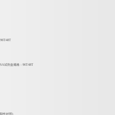
：
96T/48T
ISA
试剂盒规格：
96T/48T
阳性对照
)