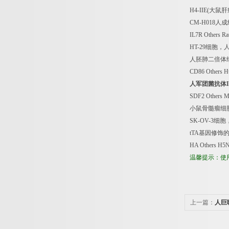
H4-IIE(
大鼠肝
CM-H018
人成
IL7R Others Ra
HT-29
细胞，
人胚肺二倍体
CD86 Others 
人军团菌抗体
SDF2 Others 
小鼠骨髓瘤细
SK-OV-3
细胞
tTA
基因修饰
HA Others H5
温馨提示：使
上一篇：
人巨
分析试剂盒品