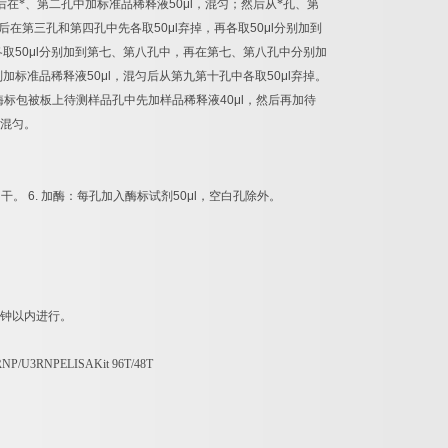
后在*、第二孔中加标准品稀释液
50μl
，混匀；然后从*孔、第
后在第三孔和第四孔中先各取
50μl
弃掉，再各取
50μl
分别加到
各取
50μl
分别加到第七、第八孔中，再在第七、第八孔中分别加
别加标准品稀释液
50μl
，混匀后从第九第十孔中各取
50μl
弃掉。
酶标包被板上待测样品孔中先加样品稀释液
40μl
，然后再加待
混匀。
拍干。
6.
加酶：每孔加入酶标试剂
50μl
，空白孔除外。
钟以内进行。
snoRNP/U3RNPELISAKit 96T/48T