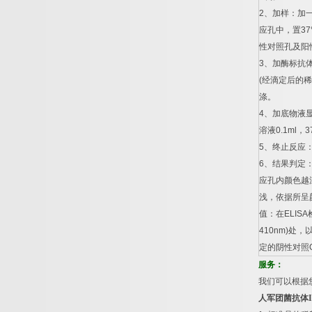
2
、加样：加
应孔中，置
37
性对照孔及阳
3
、加酶标抗
(
经滴定后的稀
涤。
4
、加底物液
溶液
0.1ml
，
3
5
、终止反应
6
、结果判定
应孔内颜色越
浅，依据所呈
值：在
ELISA
410nm)
处，
定的阴性对照
服务：
我们可以根据
人军团菌抗体