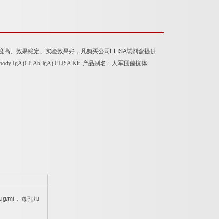
度高、效果稳定、实验效果好，凡购买公司
ELISA
试剂盒提供
tibody IgA (LP Ab-IgA) ELISA Kit
产品别名：
人军团菌抗体
ug/ml
，
每孔加