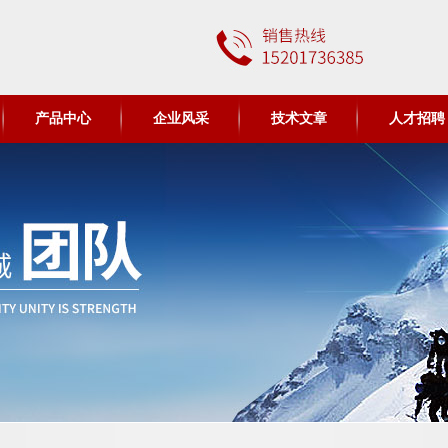
产品中心
企业风采
技术文章
人才招聘