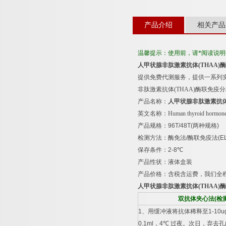
产品介绍
相关产品
温馨提示：使用前，请*阅读说
人甲状腺非肽激素抗体
(THAA)
酶
提供免费代测服务，提供一系列
非肽激素抗体
(THAA)
酶联免疫分
产品名称：
人甲状腺非肽激素抗
英文名称：
Human thyroid hormone
产品规格：
96T/48T(
两种规格
)
检测方法：酶免法
/
酶联免疫法
(E
保存条件：
2-8
℃
产品性状：液体盒装
产品价格：含税含运费，我们全
人甲状腺非肽激素抗体
(THAA)
酶
双抗体夹心法
(
检
1
、用缓冲液将抗体稀释至
1-10u
0.1ml
，
4
℃
过夜。次日，弃去孔