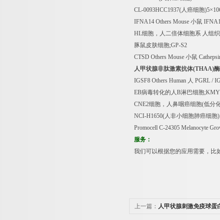
CL-0093HCC1937(
人癌细胞
)5
×
106
IFNA14 Others Mouse
小鼠
IFNA14
HL
细胞，人二倍体细胞系
人组织
豚鼠皮肤细胞
;GP-S2
CTSD Others Mouse
小鼠
Catheps
人甲状腺非肽激素抗体
(THAA)
酶
IGSF8 Others Human
人
PGRL / I
EB
病毒转化的人
B
淋巴细胞
;KMY
CNE2
细胞，人鼻咽癌细胞
(
低分
NCI-H1650(
人非小细胞肺癌细胞
)
Promocell C-24305 Melanocyte Gr
服务：
我们可以根据您的应用需要，比
上一篇：
人甲状腺刺激免疫球蛋白