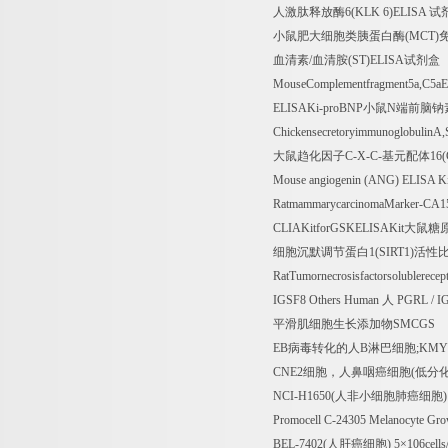
人激肽释放酶
6(KLK 6)ELISA
试
小鼠肥大细胞类胰蛋白酶
(MCT)
血清素
/
血清胺
(ST)ELISA
试剂盒
MouseComplementfragment5a,C5a
ELISAKi-proBNP
小鼠
N
端前脑钠
ChickensecretoryimmunoglobulinA
大鼠趋化因子
C-X-C-
基元配体
16
Mouse angiogenin (ANG) ELISA K
RatmammarycarcinomaMarker-CA
CLIAKitforGSKELISAKit
大鼠糖
细胞沉默调节蛋白
1(SIRT1)
活性
RatTumornecrosisfactorsolublerecep
IGSF8 Others Human
人
PGRL / I
平滑肌细胞生长添加物
SMCGS
EB
病毒转化的人
B
淋巴细胞
;KMY
CNE2
细胞，人鼻咽癌细胞
(
低分
NCI-H1650(
人非小细胞肺癌细胞
)
Promocell C-24305 Melanocyte Gr
BEL-7402(
人肝癌细胞
) 5
×
106cells