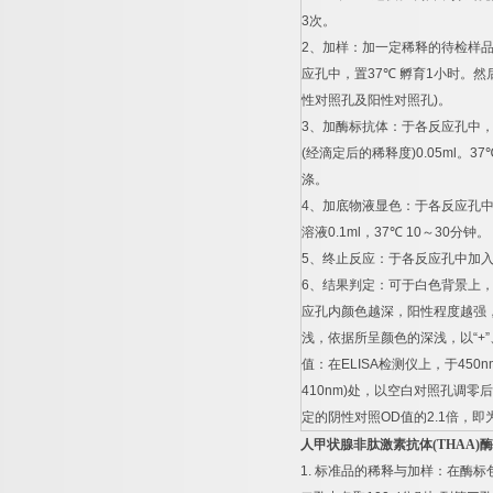
3
次。
2
、加样：加一定稀释的待检样
应孔中，置
37
℃
孵育
1
小时。然
性对照孔及阳性对照孔
)
。
3
、加酶标抗体：于各反应孔中
(
经滴定后的稀释度
)0.05ml
。
37
涤。
4
、加底物液显色：于各反应孔
溶液
0.1ml
，
37
℃
10
～
30
分钟。
5
、终止反应：于各反应孔中加
6
、结果判定：可于白色背景上
应孔内颜色越深，阳性程度越强
浅，依据所呈颜色的深浅，以
“+”
值：在
ELISA
检测仪上，于
450n
410nm)
处，以空白对照孔调零后
定的阴性对照
OD
值的
2.1
倍，即
人甲状腺非肽激素抗体
(THAA)
酶
1.
标准品的稀释与加样：在酶标