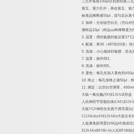
二孔中各取
100μl
分别加到第三孔
第五、第六孔中，再在第五、第
标准品稀释液
50μl
，混匀后从第
2.
加样：分别设空白孔（空白对
测样品
10μl
（样品zui终稀释度为
3.
温育：用封板膜封板后置
37
℃
4.
配液：将
30
（
48T
的
20
倍）倍
5.
洗涤：小心揭掉封板膜，弃去
7.
温育：操作同
3
。
8.
洗涤：操作同
5
。
9.
显色：每孔先加入显色剂
A50μ
10.
终止：每孔加终止液
50μl
，
11.
测定：以空白空调零，
450n
大鼠一氧化氮
(NO)ELISA
试剂盒
人抗神经节苷脂抗体
(GM1)ELIS
大鼠
VGF
神经生长因子诱导蛋白
CLIAKitforSSELISAKit
大鼠生长
人血液免疫球蛋白
M(IgM)
免疫比
ELISAKitBP180-Ab
人抗
BP180
抗