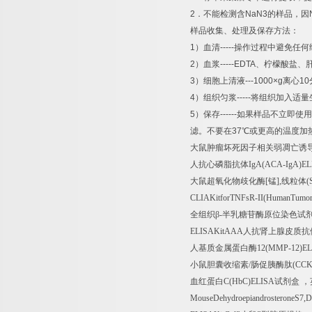
2
．不能检测含
NaN3
的样品，因
样品收集、处理及保存方法：
1
）血清
-----
操作过程中避免任何
2
）血浆
-----EDTA
、柠檬酸盐、
3
）细胞上清液
---1000×g
离心
10
4
）组织匀浆
-----
将组织加入适量
5
）保存
------
如果样品不立即使用
滤。不要在
37
℃
或更高的温度加
大鼠肿瘤坏死因子相关弱凋亡诱
人抗心磷脂抗体
IgA(ACA-IgA)EL
大鼠超氧化物歧化酶
[
锰
],
线粒体
(
CLIAKitforTNFsR-II(HumanTumorne
全组织β
-
半乳糖苷酶原位染色试
ELISAKitAAA
人抗肾上腺皮质抗
人基质金属蛋白酶
12(MMP-12)E
小鼠胆囊收缩素
/
肠促胰酶肽
(CCK
血红蛋白
C(HbC)ELISA
试剂盒
，
MouseDehydroepiandrosteroneS7