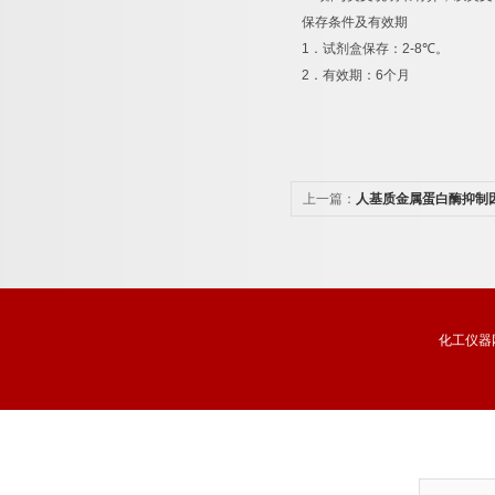
保存条件及有效期
1
．试剂盒保存：
2-8
℃
。
2
．有效期：
6
个月
上一篇：
人基质金属蛋白酶抑制因子
联免疫分析试剂盒价格
化工仪器