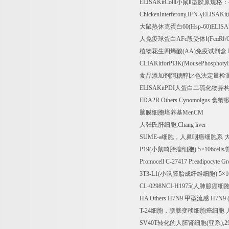
ELISAKitCol
Ⅱ小鼠Ⅱ型胶原规格：
ChickenInterferon
γ
,IFN-
γ
ELISAKit
大鼠热休克蛋白
60(Hsp-60)ELISA
人免疫球蛋白
AFc
段受体Ⅰ
(Fc
α
R
Ⅰ
/
植物花生四烯酸
(AA)
免疫试剂盒
CLIAKitforPI3K(MousePhosphotyli
食品添加剂阿糖醇比色法定量检
ELISAKitPDI
人蛋白二硫化物异
EDA2R Others Cynomolgus
食蟹
脑膜细胞培养基
MenCM
人张氏肝细胞
;Chang liver
SUME-a
细胞，人鼻咽癌细胞系
P19(
小鼠畸胎瘤细胞
) 5
×
106cells/
Promocell C-27417 Preadipocyte 
3T3-L1(
小鼠胚胎成纤维细胞
) 5
×
1
CL-0298NCI-H1975(
人肺腺癌细
HA Others H7N9
甲型流感
H7N9 (
T-24
细胞，膀胱变移细胞癌细胞
SV40T
转化的人胚肾细胞
(
亚系
);2