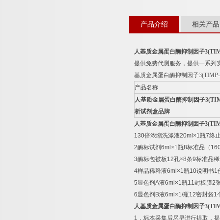
产品介绍
相关产品
人基质金属蛋白酶抑制因子
3(TIM
提供免费代测服务，提供一系列
基质金属蛋白酶抑制因子
3(TIMP-
产品名称
人基质金属蛋白酶抑制因子
3(TI
析试剂盒品牌
人基质金属蛋白酶抑制因子
3(TIM
130
倍浓缩洗涤液
20ml×1
瓶
7
终
2
酶标试剂
6ml×1
瓶
8
标准品（
16
3
酶标包被板
12
孔
×8
条
9
标准品稀
4
样品稀释液
6ml×1
瓶
10
说明书
1
5
显色剂
A
液
6ml×1
瓶
11
封板膜
2
6
显色剂
B
液
6ml×1/
瓶
12
密封袋
1
人基质金属蛋白酶抑制因子
3(TIM
1
．标本采集后尽早进行提取，提