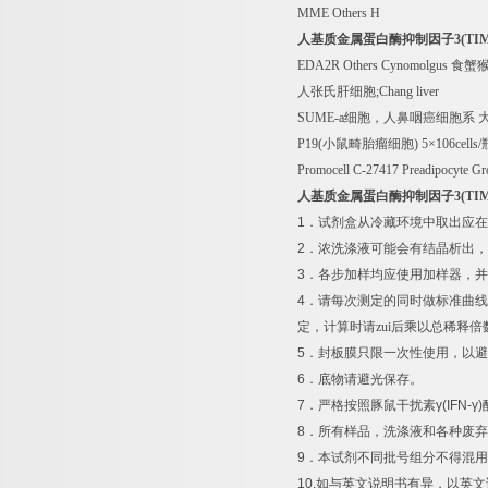
MME Others H
人基质金属蛋白酶抑制因子
3(TIM
EDA2R Others Cynomolgus
食蟹
人张氏肝细胞
;Chang liver
SUME-a
细胞，人鼻咽癌细胞系
P19(
小鼠畸胎瘤细胞
) 5
×
106cells/
Promocell C-27417 Preadipocyte 
人基质金属蛋白酶抑制因子
3(TIM
1
．试剂盒从冷藏环境中取出应在
2
．浓洗涤液可能会有结晶析出，
3
．各步加样均应使用加样器，并
4
．请每次测定的同时做标准曲线
定，计算时请zui后乘以总稀释倍
5
．封板膜只限一次性使用，以避
6
．底物请避光保存。
7
．严格按照豚鼠干扰素
γ(IFN-γ)
8
．所有样品，洗涤液和各种废弃
9
．本试剂不同批号组分不得混用
10.
如与英文说明书有异，以英文