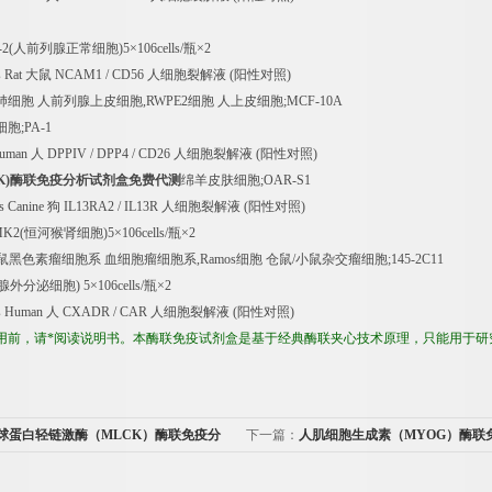
2(
人前列腺正常细胞
)5
×
106cells/
瓶×
2
 Rat
大鼠
NCAM1 / CD56
人细胞裂解液
(
阳性对照
)
肺细胞
人前列腺上皮细胞
,RWPE2
细胞
人上皮细胞
;MCF-10A
细胞
;PA-1
Human
人
DPPIV / DPP4 / CD26
人细胞裂解液
(
阳性对照
)
K)
酶联免疫分析试剂盒免费代测
绵羊皮肤细胞
;OAR-S1
s Canine
狗
IL13RA2 / IL13R
人细胞裂解液
(
阳性对照
)
MK2(
恒河猴肾细胞
)5
×
106cells/
瓶×
2
鼠黑色素瘤细胞系
血细胞瘤细胞系
,Ramos
细胞
仓鼠
/
小鼠杂交瘤细胞
;145-2C11
腺外分泌细胞
) 5
×
106cells/
瓶×
2
s Human
人
CXADR / CAR
人细胞裂解液
(
阳性对照
)
用前，请*阅读说明书。本酶联免疫试剂盒是基于经典酶联夹心技术原理，只能用于研
球蛋白轻链激酶（MLCK）酶联免疫分
下一篇：
人肌细胞生成素（MYOG）酶联
剂盒价格