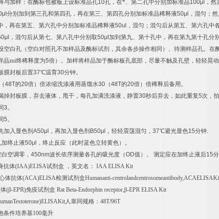
释与加样：在酶标包被板上设标准品孔
10
孔，在*、第二孔中分别加标准品
100μl
，然
0μl
分别加到第三孔和第四孔，再在第三、第四孔分别加标准品稀释液
50μl
，混匀；然
中，再在第五、第六孔中分别加标准品稀释液
50ul
，混匀；混匀后从第五、第六孔中
50μl
，混匀后从第七、第八孔中分别取
50μl
加到第九、第十孔中，再在第九第十孔分
设空白孔（空白对照孔不加样品及酶标试剂，其余各步操作相同）、待测样品孔。在
样品zui终稀释度为
5
倍）。加样将样品加于酶标板孔底部，尽量不触及孔壁，轻轻晃动
板膜封板后置
37
℃
温育
30
分钟。
（
48T
的
20
倍）倍浓缩洗涤液用蒸馏水
30
（
48T
的
20
倍）倍稀释后备用。
揭掉封板膜，弃去液体，甩干，每孔加满洗涤液，静置
30
秒后弃去，如此重复
5
次，
同
3
。
同
5
。
先加入显色剂
A50μl
，再加入显色剂
B50μl
，轻轻震荡混匀，
37
℃
避光显色
15
分钟
.
孔加终止液
50μl
，终止反应（此时蓝色立转黄色）。
空白空调零，
450nm
波长依序测量各孔的吸光度（
OD
值）。
测定应在加终止液后
15
分
身抗体
(IAA)ELISA
试剂盒
，英文名：
IAA ELISA Kit
心体抗体
(ACA)ELISA
检测试剂盒
Humananti-centrolandcentrosomeantibody,ACAELISAKi
受体
(
β
-EPR)
免疫试剂盒
Rat Beta-Endorphin receptor,
β
-EPR ELISA Kit
umanTestoterone)ELISAKit
人睾同规格：
48T/96T
胞条件培养基
100
毫升