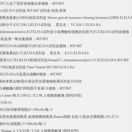
-HDV
人抗丁型肝炎病毒抗体规格：
48T/96T
n-
Ⅰ
)ELISA
试剂盒
96T/48T
试剂盒
组装
/
原装
素释放激素
(GHRH)
免疫试剂盒
Mouse growth hormone releasing hormone,GHRH ELISA K
粘附分子
1(VCAM-1)ELISA
试剂盒
，英文名：
VCAM-1 ELISA Kit
lchemotacticfactor,ECFELISA
试剂盒小鼠嗜酸粒细胞趋化因子
(ECF)ELISA
试剂盒规格
豚鼠血清一氧化氮规格：
48T/96T
B,BFELISAKit
鸡
B
因子
(BF)ELISA
试剂盒规格：
96T/48T
性腺激素β
(
β
-CG)ELISA
试剂盒
，英文名：
β
-CG ELISA Kit
受体
1(CCR1)ELISA
检测试剂盒
HumanCC-chemokinereceptor1,CCR1ELISAKit 96T/48T
(VB6)
免疫试剂盒
Plant Vitamin B6,VB6 ELISA Kit
BELISAKit
大鼠蛋白激酶
B
规格：
48T/96T
线粒体复合物
I
蛋白表达荧光显微镜检测试剂盒
10/20
次
白磷酸酶
1
调控
/
抑制因子亚基
1A
规格：
48T/96T
s Canine
狗
IL13RA2 / IL13R
人细胞裂解液
(
阳性对照
)
;OAR-S1
MK2(
恒河猴肾细胞
)5
×
106cells/
瓶×
2
鼠黑色素瘤细胞系
血细胞瘤细胞系
,Ramos
细胞
仓鼠
/
小鼠杂交瘤细胞
;145-2C11
腺外分泌细胞
) 5
×
106cells/
瓶×
2
s Human
人
CXADR / CAR
人细胞裂解液
(
阳性对照
)