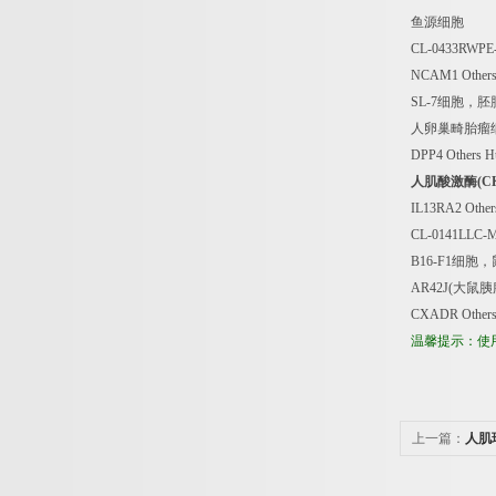
鱼源细胞
CL-0433RWPE-
NCAM1 Others
SL-7
细胞，胚
人卵巢畸胎瘤
DPP4 Others 
人肌酸激酶
(C
IL13RA2 Other
CL-0141LLC-
B16-F1
细胞，
AR42J(
大鼠胰
CXADR Other
温馨提示：使
上一篇：
人肌
析试剂盒价格