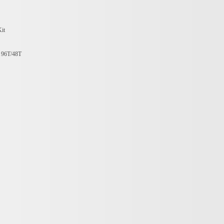
it
：
96T/48T