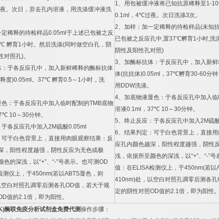
1
、用包被缓冲液将已知抗原稀释至
1-10
夜。次日，弃去孔内溶液，用洗涤缓冲液洗
0.1ml
，
4
℃
过夜。次日洗涤
3
次。
2
、加样：加一定稀释的待检样品
(
未知
一定稀释的待检样品
0.05ml
于上述已包被之反
已包被之反应孔中
,
置
37
℃
孵育
1
小时
,
洗
℃
孵育
1
小时。然后洗涤
(
同时做空白孔，阴
阴性及阳性孔对照
)
性对照孔
)
。
3
、加酶标抗体：于反应孔中，加入新鲜
体：于各反应孔中，加入新鲜稀释的酶标抗体
体
(
抗抗体
)0.05ml
，
37
℃
孵育
30-60
分钟
释度
)0.05ml
。
37
℃
孵育
0.5
～
1
小时，洗
用
DDW
洗涤。
4
、加底物液显色：于各反应孔中加入临
显色：于各反应孔中加入临时配制的
TMB
底物
溶液
0.1ml
，
37
℃
10
～
30
分钟。
7
℃
10
～
30
分钟。
5
、终止反应：于各反应孔中加入
2M
硫
：于各反应孔中加入
2M
硫酸
0.05ml
6
、结果判定：可于白色背景上，直接用
：可于白色背景上，直接用肉眼观察结果：反
应孔内颜色越深，阳性程度越强，阴性
深，阳性程度越强，阴性反应为无色或极
浅，依据所呈颜色的深浅，以
“+”
、
“-”
号
颜色的深浅，以
“+”
、
“-”
号表示。也可测
OD
值：在
ELISA
检测仪上，于
450nm(
若以
检测仪上，于
450nm(
若以
ABTS
显色，则
410nm)
处，以空白对照孔调零后测各孔
以空白对照孔调零后测各孔
OD
值，若大于规
定的阴性对照
OD
值的
2.1
倍，即为阳性
OD
值的
2.1
倍，即为阳性。
K)
酶联免疫分析试剂盒免费代测
操作步骤：