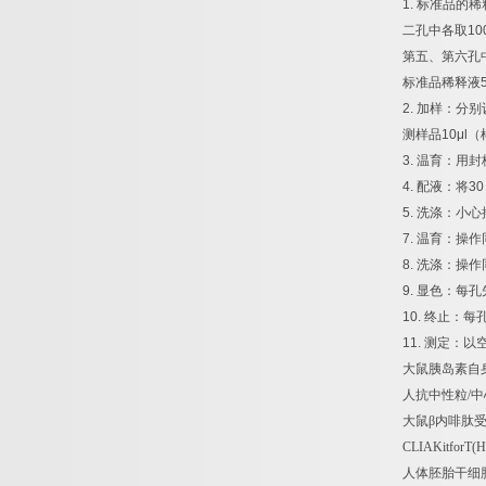
1.
标准品的稀
二孔中各取
10
第五、第六孔
标准品稀释液
2.
加样：分别
测样品
10μl
（
3.
温育：用封
4.
配液：将
30
5.
洗涤：小心
7.
温育：操作
8.
洗涤：操作
9.
显色：每孔
10.
终止：每
11.
测定：以
大鼠胰岛素自
人抗中性粒
/
中
大鼠β内啡肽
CLIAKitforT(H
人体胚胎干细