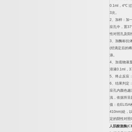
0.1ml
，
4
℃
过
3
次。
2
、加样：加
应孔中，置
37
性对照孔及阳
3
、加酶标抗
(
经滴定后的稀
涤。
4
、加底物液
溶液
0.1ml
，
3
5
、终止反应
6
、结果判定
应孔内颜色越
浅，依据所呈
值：在
ELISA
410nm)
处，
定的阴性对照
人肌酸激酶
(C