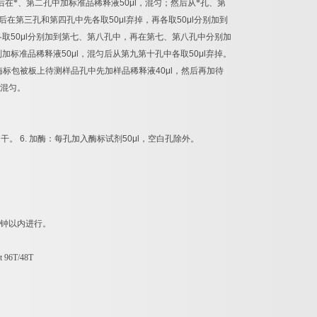
后在*、第二孔中加标准品稀释液
50μl
，混匀；然后从*孔、第
后在第三孔和第四孔中先各取
50μl
弃掉，再各取
50μl
分别加到
各取
50μl
分别加到第七、第八孔中，再在第七、第八孔中分别加
别加标准品稀释液
50μl
，混匀后从第九第十孔中各取
50μl
弃掉。
酶标包被板上待测样品孔中先加样品稀释液
40μl
，然后再加待
混匀。
拍干。
6.
加酶：每孔加入酶标试剂
50μl
，空白孔除外。
钟以内进行。
t 96T/48T