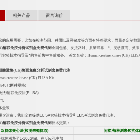
相关产品
留言询价
您的应用需要，比如在检测范围、种属以及灵敏度等方面有特殊要求，而量身定制检
K)
酶联免疫分析试剂盒免费代测
全国包邮、发货及时、质量可靠、*、灵敏度高、效
列实验技术指导及*的售前售中售后服务。
英文名称：
Human creatine kinase (CK) ELIS
肌酸激酶
(CK)
酶联免疫分析试剂盒免费代测
an creatine kinase (CK) ELISA Kit
T/48T(
两种规格
)
免法
/
酶联免疫法
(ELISA)
8
℃
体盒装
税含运费，我们全程提供
ELISA
实验技术指导和
ELISA
试剂盒免费代测。
K)
酶联免疫分析试剂盒免费代测
技术交流：
双抗体夹心法
(
检测未知抗原
)
间接法
(
检测未知抗体
)
将抗体稀释至
1-10ug/ml
。在反应孔中加