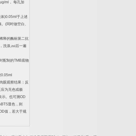
ug/ml
，
每孔加
抗体
)0.05ml
于上述
涤。
(
同时做空白、
稀释的酶标第二抗
，洗涤
,
zui后一遍
时配制的
TMB
底物
酸
0.05ml
肉眼观察结果：反
反应为无色或极
表示。也可测
OD
ABTS
显色，则
OD
值，若大于规
。