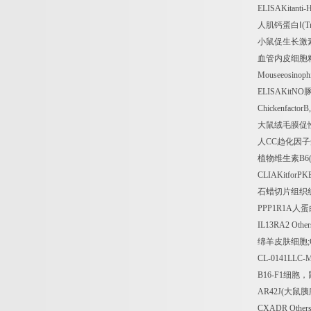
ELISAKitanti
人肌钙蛋白Ⅰ
(T
小鼠促生长激
血管内皮细胞
Mouseeosinophi
ELISAKitNO
Chickenfactor
大鼠绒毛膜促
人
CC
趋化因子
植物维生素
B6
CLIAKitforPK
石蜡切片组织
PPP1R1A
人蛋
IL13RA2 Other
绵羊皮肤细胞
CL-0141LLC-
B16-F1
细胞，
AR42J(
大鼠胰
CXADR Other