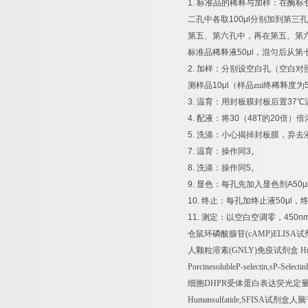
1.
标准品的稀释与加样：在酶标
二孔中各取
100μl
分别加到第三孔
第五、第六孔中，再在第五、第
标准品稀释液
50μl
，混匀后从第
2.
加样：分别设空白孔（空白对
测样品
10μl
（样品zui终稀释度为
3.
温育：用封板膜封板后置
37
℃
4.
配液：将
30
（
48T
的
20
倍）倍
5.
洗涤：小心揭掉封板膜，弃去
7.
温育：操作同
3
。
8.
洗涤：操作同
5
。
9.
显色：每孔先加入显色剂
A50μ
10.
终止：每孔加终止液
50μl
，
11.
测定：以空白空调零，
450n
仓鼠环磷酸腺苷
(cAMP)ELISA
试
人颗粒溶素
(GNLY)
免疫试剂盒
Hu
PorcinesolubleP-selectin,sP-Select
细胞
DHPR
受体蛋白表达荧光定
Humansulfatide,SFISA
试剂盒人脑