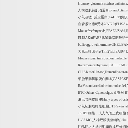
Human
γ
-glutamylsysteinesynthetase,
人横纹肌辅肌动蛋白α
(sm Actinin
小鼠超敏
C
反应蛋白
(hs-CRP)
免疫
血管紧张素Ⅱ受体
2(AT2R)ELISA
Mousefreefattyacids,FFAELISA
试
ELISAKitiFABP
豚鼠肠脂肪酸结
bullfroggrowthhormone,GHELISAK
大鼠三叶因子
2(TFF2)ELISA
试剂
Mouse signal transduction molecul
Ratcarbonicanhydrase,CAELISAKi
CLIAKitforHAase(HumanHyaluron
细胞半胱氨酸蛋白酶
-8(CASPASE
RatVascuolarcelladhesionmolecul
BTC Others Cynomolgus
食蟹猴
BT
淋巴管内皮细胞
Many types of cell
小鼠胚胎成纤维细胞
;3T3-Swiss al
16HBE
细胞，人支气管上皮细胞
U-87 MG(
人神经胶质瘤细胞
) 5
×
1
HVMF-c
人类绒毛间质成纤维细