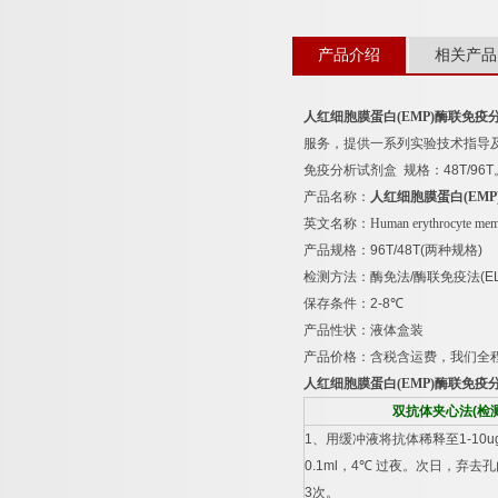
产品介绍
相关产品
人红细胞膜蛋白
(EMP)
酶联免疫
服务，提供一系列实验技术指导
免疫分析试剂盒
规格：
48T/96T
产品名称：
人红细胞膜蛋白
(EMP
英文名称：
Human erythrocyte mem
产品规格：
96T/48T(
两种规格
)
检测方法：酶免法
/
酶联免疫法
(E
保存条件：
2-8
℃
产品性状：液体盒装
产品价格：含税含运费，我们全
人红细胞膜蛋白
(EMP)
酶联免疫
双抗体夹心法
(
检
1
、用缓冲液将抗体稀释至
1-10u
0.1ml
，
4
℃
过夜。次日，弃去孔
3
次。