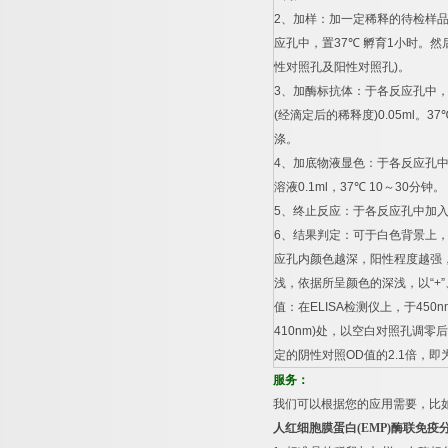
2
、加样：加一定稀释的待检样
应孔中，置
37
℃
孵育
1
小时。然
性对照孔及阳性对照孔
)
。
3
、加酶标抗体：于各反应孔中
(
经滴定后的稀释度
)0.05ml
。
37
涤。
4
、加底物液显色：于各反应孔
溶液
0.1ml
，
37
℃
10
～
30
分钟。
5
、终止反应：于各反应孔中加
6
、结果判定：可于白色背景上
应孔内颜色越深，阳性程度越强
浅，依据所呈颜色的深浅，以
“+”
值：在
ELISA
检测仪上，于
450n
410nm)
处，以空白对照孔调零后
定的阴性对照
OD
值的
2.1
倍，即
服务：
我们可以根据您的应用需要，比
人红细胞膜蛋白
(EMP)
酶联免疫