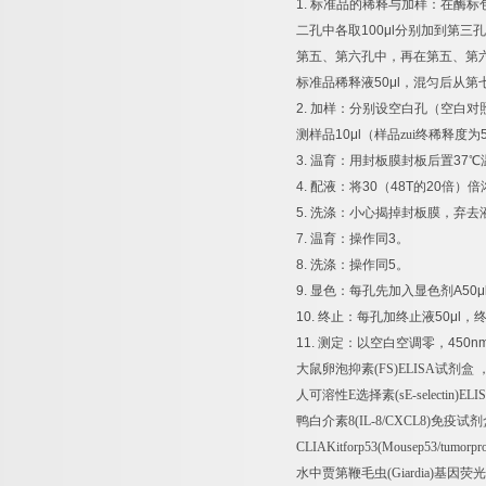
1.
标准品的稀释与加样：在酶标
二孔中各取
100μl
分别加到第三孔
第五、第六孔中，再在第五、第
标准品稀释液
50μl
，混匀后从第
2.
加样：分别设空白孔（空白对
测样品
10μl
（样品zui终稀释度为
3.
温育：用封板膜封板后置
37
℃
4.
配液：将
30
（
48T
的
20
倍）倍
5.
洗涤：小心揭掉封板膜，弃去
7.
温育：操作同
3
。
8.
洗涤：操作同
5
。
9.
显色：每孔先加入显色剂
A50μ
10.
终止：每孔加终止液
50μl
，
11.
测定：以空白空调零，
450n
大鼠卵泡抑素
(FS)ELISA
试剂盒
人可溶性
E
选择素
(sE-selectin)ELI
鸭白介素
8(IL-8/CXCL8)
免疫试剂
CLIAKitforp53(Mousep53/tumorpro
水中贾第鞭毛虫
(Giardia)
基因荧光