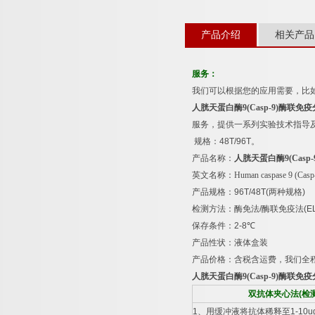
产品介绍
相关产品
服务：
我们可以根据您的应用需要，比
人胱天蛋白酶
9(Casp-9)
酶联免疫
服务，提供一系列实验技术指导
规格：
48T/96T
。
产品名称：
人胱天蛋白酶
9(Casp-
英文名称：
Human caspase 9 (Casp
产品规格：
96T/48T(
两种规格
)
检测方法：酶免法
/
酶联免疫法
(E
保存条件：
2-8
℃
产品性状：液体盒装
产品价格：含税含运费，我们全
人胱天蛋白酶
9(Casp-9)
酶联免疫
双抗体夹心法
(
检
1
、用缓冲液将抗体稀释至
1-10u