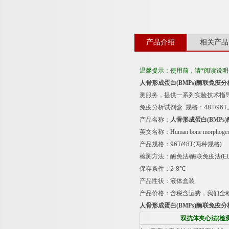
产品介绍
相关产品
温馨提示：使用前，请*阅读说
人骨形成蛋白
(BMPs)
酶联免疫分
测服务，提供一系列实验技术指
免疫分析试剂盒
规格：
48T/96T
产品名称：
人骨形成蛋白
(BMPs)
英文名称：
Human bone morphogene
产品规格：
96T/48T(
两种规格
)
检测方法：酶免法
/
酶联免疫法
(E
保存条件：
2-8
℃
产品性状：液体盒装
产品价格：含税含运费，我们全
人骨形成蛋白
(BMPs)
酶联免疫分
双抗体夹心法
(
检