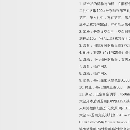
1.
标准品的稀释与加样：在酶标
二孔中各取
100μl
分别加到第三孔
第五、第六孔中，再在第五、第
标准品稀释液
50μl
，混匀后从第
2.
加样：分别设空白孔（空白对
测样品
10μl
（样品zui终稀释度为
3.
温育：用封板膜封板后置
37
℃
4.
配液：将
30
（
48T
的
20
倍）倍
5.
洗涤：小心揭掉封板膜，弃去
7.
温育：操作同
3
。
8.
洗涤：操作同
5
。
9.
显色：每孔先加入显色剂
A50μ
10.
终止：每孔加终止液
50μl
，
11.
测定：以空白空调零，
450n
大鼠牙本质磷蛋白
(DPP)ELISA
试
人可溶性白细胞分化抗原
38(sCD
大鼠
Tau
蛋白免疫试剂盒
Rat Tau P
CLIAKitforSP-R(MousesubstancePr
溶酶体脂酶
(
酸性脂酶
)
活性比色