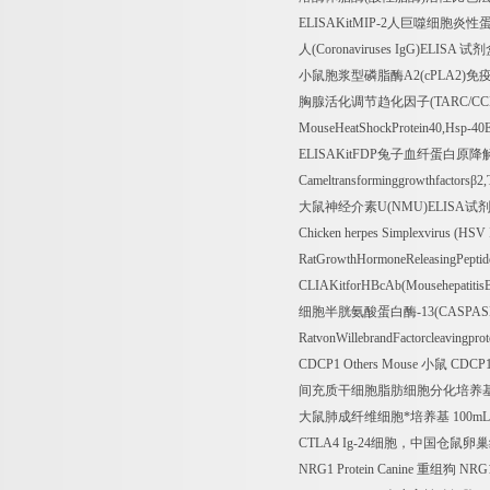
ELISAKitMIP-2
人巨噬细胞炎性
人
(Coronaviruses IgG)ELISA
试剂
小鼠胞浆型磷脂酶
A2(cPLA2)
免
胸腺活化调节趋化因子
(TARC/CC
MouseHeatShockProtein40,Hsp-40
ELISAKitFDP
兔子血纤蛋白原降
Cameltransforminggrowthfactors
β
2
大鼠神经介素
U(NMU)ELISA
试
Chicken herpes Simplexvirus (HSV 
RatGrowthHormoneReleasingPept
CLIAKitforHBcAb(MousehepatitisB
细胞半胱氨酸蛋白酶
-13(CASPAS
RatvonWillebrandFactorcleaving
CDCP1 Others Mouse
小鼠
CDCP
间充质干细胞脂肪细胞分化培养
大鼠肺成纤维细胞*培养基
100mL
CTLA4 Ig-24
细胞，中国仓鼠卵巢
NRG1 Protein Canine
重组狗
NRG1