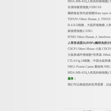
MDA-MB-435(
人癌高转移细胞
) 5
非洲绿猴肾细胞
;VERO E6
脑静脉血管内皮细胞
Many types of
TSPAN1 Others Human
人
TSPAN1 
H-4-II-E
细胞，大鼠肝细胞瘤
人
家猫肾细胞
;CATK1
IFNB1 Others Human
人
Interferon
人骨形成蛋白
(BMPs)
酶联免疫分
CDCP1 Others Mouse
小鼠
CDCP
大鼠肺成纤维细胞*培养基
100mL
CTLA4 Ig-24
细胞，中国仓鼠卵巢
NRG1 Protein Canine
重组狗
NRG1
MDA-MB-435(
人癌高转移细胞
) 5
服务：
我们可以根据您的应用需要，比