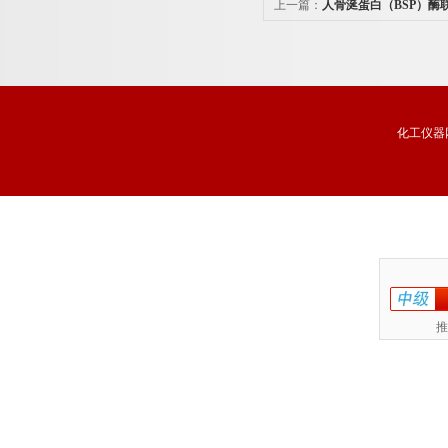
上一篇：
人骨涎蛋白（BSP）酶
牌
化工仪器
推