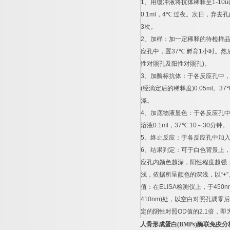
1
、用缓冲液将抗体稀释至
1-10u
0.1ml
，
4
℃
过夜。次日，弃去孔
3
次。
2
、加样：加一定稀释的待检样
应孔中，置
37
℃
孵育
1
小时。然
性对照孔及阳性对照孔
)
。
3
、加酶标抗体：于各反应孔中
(
经滴定后的稀释度
)0.05ml
。
37
涤。
4
、加底物液显色：于各反应孔
溶液
0.1ml
，
37
℃
10
～
30
分钟。
5
、终止反应：于各反应孔中加
6
、结果判定：可于白色背景上
应孔内颜色越深，阳性程度越强
浅，依据所呈颜色的深浅，以
“+”
值：在
ELISA
检测仪上，于
450n
410nm)
处，以空白对照孔调零后
定的阴性对照
OD
值的
2.1
倍，即
人骨形成蛋白
(BMPs)
酶联免疫分