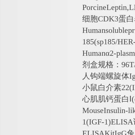
PorcineLeptin,
细胞
CDK3
蛋白
Humansolublep
185(sp185/HER
Human
α
2-plasmi
剂盒规格：
96T
人钩端螺旋体
I
小鼠白介素
22(
心肌肌钙蛋白Ⅰ
MouseInsulin-l
1(IGF-1)ELISA
ELISAKitIgG
兔