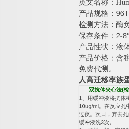
英文名称：
Hum
产品规格：
96T
检测方法：酶
保存条件：
2-8
产品性状：液
产品价格：含
免费代测。
人高迁移率族
双抗体夹心法
(
检
1
、用缓冲液将抗体
10ug/ml
。在反应孔
过夜。次日，弃去孔
缓冲液洗
3
次。