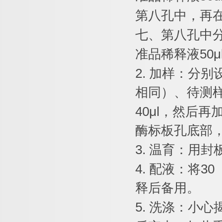
第八孔中，再
七、第八孔中
准品稀释液
50μ
2.
加样：分别
相同）、待测
40μl
，然后再
酶标板孔底部
3.
温育：用封
4.
配液：将
30
释后备用。
5.
洗涤：小心