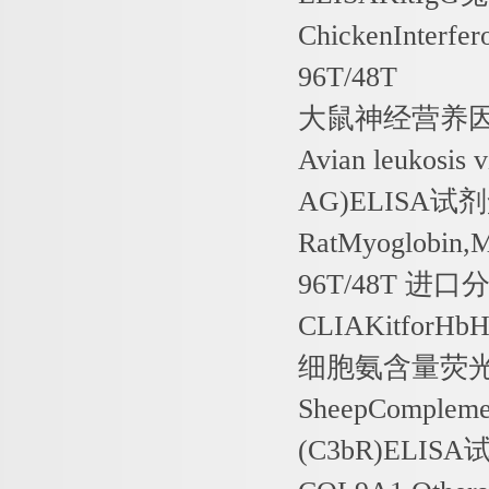
ChickenInterfer
96T/48T
大鼠神经营养
Avian leukosis 
AG)ELISA
试剂
RatMyoglobin
96T/48T
进口
CLIAKitforHb
细胞氨含量荧
SheepCompleme
(C3bR)ELISA