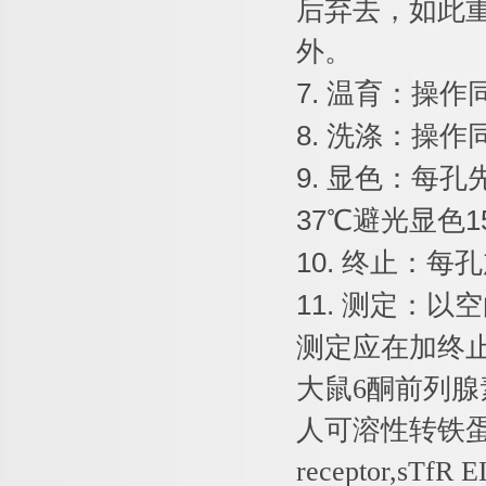
后弃去，如此
外。
7.
温育：操作
8.
洗涤：操作
9.
显色：每孔
37
℃
避光显色
1
10.
终止：每孔
11.
测定：以空
测定应在加终
大鼠
6
酮前列腺
人可溶性转铁
receptor,sTfR E