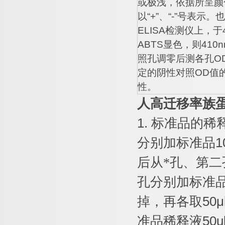
或极浅，依据所呈颜
以
“+”
、
“-”
号表示。也
ELISA
检测仪上，于
ABTS
显色，则
410n
照孔调零后测各孔
O
定的阴性对照
OD
值
性。
人高迁移率族
1.
标准品的稀
分别加标准品
1
后从*孔、第二
孔分别加标准
掉，再各取
50μ
准品稀释液
50u