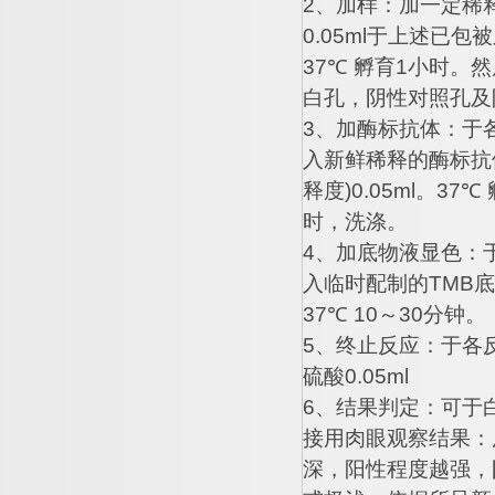
2
、加样：加一定稀
0.05ml
于上述已包被
37
℃
孵育
1
小时。然
白孔，阴性对照孔及
3
、加酶标抗体：于
入新鲜稀释的酶标抗
释度
)0.05ml
。
37
℃
时，洗涤。
4
、加底物液显色：
入临时配制的
TMB
底
37
℃
10
～
30
分钟。
5
、终止反应：于各
硫酸
0.05ml
6
、结果判定：可于
接用肉眼观察结果：
深，阳性程度越强，