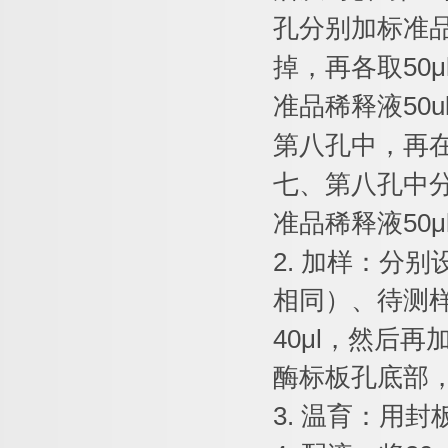
孔分别加标准
掉，再各取
50μ
准品稀释液
50u
第八孔中，再
七、第八孔中
准品稀释液
50μ
2.
加样：分别
相同）、待测
40μl
，然后再
酶标板孔底部
3.
温育：用封