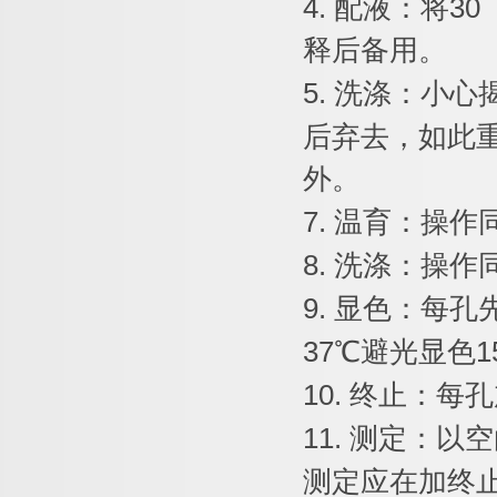
4.
配液：将
30
释后备用。
5.
洗涤：小心
后弃去，如此
外。
7.
温育：操作
8.
洗涤：操作
9.
显色：每孔
37
℃
避光显色
1
10.
终止：每孔
11.
测定：以空
测定应在加终