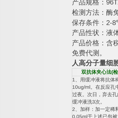
产品规格：
96T
检测方法：酶
保存条件：
2-8
产品性状：液
产品价格：含
免费代测。
人高分子量细
双抗体夹心法
(
检
1
、用缓冲液将抗体
10ug/ml
。在反应孔
过夜。次日，弃去孔
缓冲液洗
3
次。
2
、加样：加一定稀
0.05ml
于上述已包被