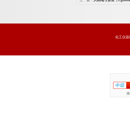
上一篇：
人刚地弓形虫（T.gond
剂盒价格
化工仪器
推