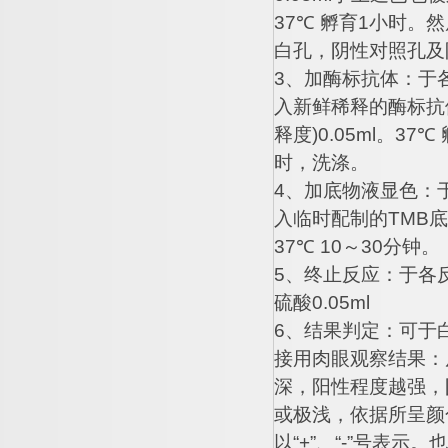
37
℃
孵育
1
小时。然
白孔，阴性对照孔及
3
、加酶标抗体：于
入新鲜稀释的酶标抗
释度
)0.05ml
。
37
℃
时，洗涤。
4
、加底物液显色：
入临时配制的
TMB
底
37
℃
10
～
30
分钟。
5
、终止反应：于各
硫酸
0.05ml
6
、结果判定：可于
接用肉眼观察结果：
深，阳性程度越强，
或极浅，依据所呈颜
以
“+”
、
“-”
号表示。也