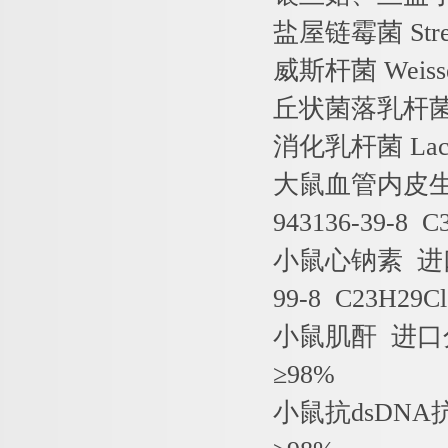
盐屋链霉菌
Str
威斯杆菌
Weisse
丘状菌落乳杆
消化乳杆菌
Lact
大鼠血管内皮
943136-39-8 
小鼠心钠素
进
99-8 C23H29C
小鼠肌酐
进口
≥
98%
小鼠抗
dsDNA