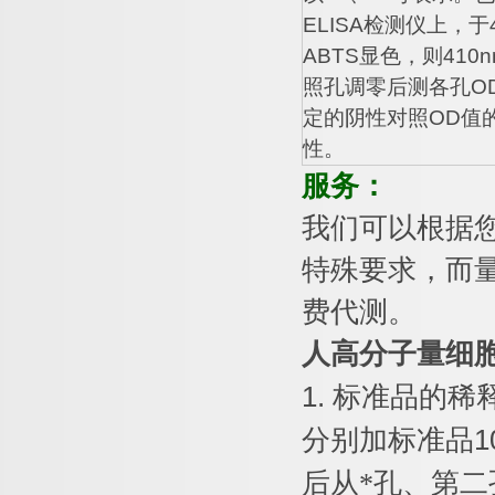
ELISA
检测仪上，于
ABTS
显色，则
410n
照孔调零后测各孔
O
定的阴性对照
OD
值
性。
服务：
我们可以根据
特殊要求，而
费代测。
人高分子量细
1.
标准品的稀
分别加标准品
1
后从*孔、第二