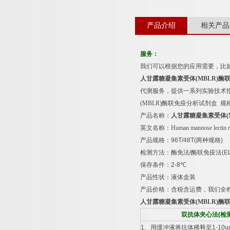
产品介绍
相关产品
服务：
我们可以根据您的应用需要，比
人甘露糖凝集素受体
(MBLR)
酶
代测服务，提供一系列实验技术
(MBLR)
酶联免疫分析试剂盒
规
产品名称：
人甘露糖凝集素受体
英文名称：
Human mannose lectin 
产品规格：
96T/48T(
两种规格
)
检测方法：酶免法
/
酶联免疫法
(E
保存条件：
2-8
℃
产品性状：液体盒装
产品价格：含税含运费，我们全
人甘露糖凝集素受体
(MBLR)
酶
双抗体夹心法
(
检
1
、用缓冲液将抗体稀释至
1-10u