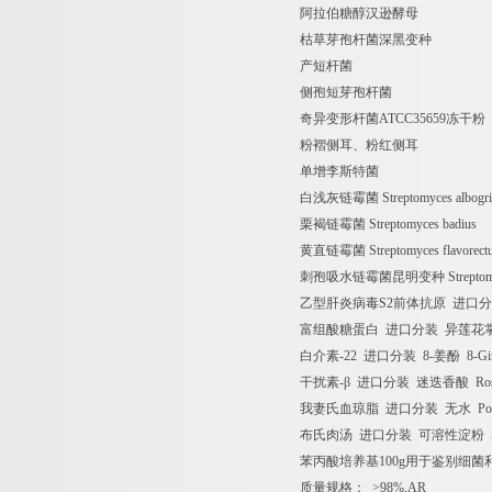
阿拉伯糖醇汉逊酵母
枯草芽孢杆菌深黑变种
产短杆菌
侧孢短芽孢杆菌
奇异变形杆菌
ATCC35659
冻干粉
粉褶侧耳、粉红侧耳
单增李斯特菌
白浅灰链霉菌
Streptomyces albogri
栗褐链霉菌
Streptomyces badius
黄直链霉菌
Streptomyces flavorect
刺孢吸水链霉菌昆明变种
Strepto
乙型肝炎病毒
S2
前体抗原
进口分
富组酸糖蛋白
进口分装
异莲花
白介素
-22
进口分装
8-
姜酚
8-Gi
干扰素
-
β
进口分装
迷迭香酸
Ros
我妻氏血琼脂
进口分装
无水
Pot
布氏肉汤
进口分装
可溶性淀粉
S
苯丙酸培养基
100g
用于鉴别细菌
质量规格：
>98%,AR