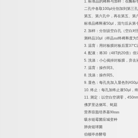
1.
标准品的稀释与加样：在酶标
二孔中各取
100μl
分别加到第三孔
第五、第六孔中，再在第五、第
标准品稀释液
50μl
，混匀后从第
2.
加样：分别设空白孔（空白对
测样品
10μl
（样品zui终稀释度为
3.
温育：用封板膜封板后置
37
℃
4.
配液：将
30
（
48T
的
20
倍）倍
5.
洗涤：小心揭掉封板膜，弃去
7.
温育：操作同
3
。
8.
洗涤：操作同
5
。
9.
显色：每孔先加入显色剂
A50μ
10.
终止：每孔加终止液
50μl
，
11.
测定：以空白空调零，
450n
佛罗里达侧耳、蚝菇
营养琼脂培养基
90mm
吸水链霉菌应城变种
肺炎链球菌
伯顿毕赤酵母