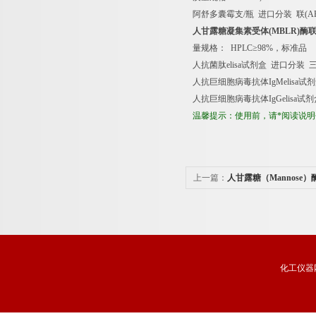
阿舒多囊霉支
/
瓶
进口分装
联
(A
人甘露糖凝集素受体
(MBLR)
酶
量规格：
HPLC
≥
98%
，标准品
人抗菌肽
elisa
试剂盒
进口分装
人抗巨细胞病毒抗体
IgMelisa
试剂
人抗巨细胞病毒抗体
IgGelisa
试剂
温馨提示：使用前，请*阅读说
上一篇：
人甘露糖（Mannose
说明书
化工仪器