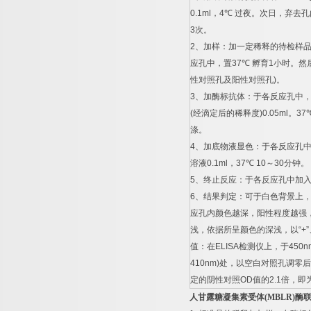
0.1ml
，
4
℃
过夜。次日，弃去孔
3
次。
2
、加样：加一定稀释的待检样
应孔中，置
37
℃
孵育
1
小时。然
性对照孔及阳性对照孔
)
。
3
、加酶标抗体：于各反应孔中
(
经滴定后的稀释度
)0.05ml
。
37
涤。
4
、加底物液显色：于各反应孔
溶液
0.1ml
，
37
℃
10
～
30
分钟。
5
、终止反应：于各反应孔中加
6
、结果判定：可于白色背景上
应孔内颜色越深，阳性程度越强
浅，依据所呈颜色的深浅，以
“+”
值：在
ELISA
检测仪上，于
450n
410nm)
处，以空白对照孔调零后
定的阴性对照
OD
值的
2.1
倍，即
人甘露糖凝集素受体
(MBLR)
酶