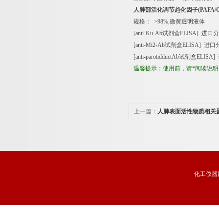
人肺部活化调节趋化因子
(PAFA/
规格：
>98%,
微黄透明液体
[anti-Ku-Ab
试剂盒
ELISA]
进口分
[anti-Mi2-Ab
试剂盒
ELISA]
进口
[anti-parotidductAb
试剂盒
ELISA]
温馨提示：使用前，请*阅读说
上一篇：
人肺表面活性物质相关蛋
免疫分析试剂盒品牌
化工仪器