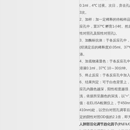
0.1ml
，
4
℃
过夜。次日，弃去孔
3
次。
2
、加样：加一定稀释的待检样
应孔中，置
37
℃
孵育
1
小时。然
性对照孔及阳性对照孔
)
。
3
、加酶标抗体：于各反应孔中
(
经滴定后的稀释度
)0.05ml
。
37
涤。
4
、加底物液显色：于各反应孔
溶液
0.1ml
，
37
℃
10
～
30
分钟。
5
、终止反应：于各反应孔中加
6
、结果判定：可于白色背景上
应孔内颜色越深，阳性程度越强
浅，依据所呈颜色的深浅，以
“+”
值：在
ELISA
检测仪上，于
450n
410nm)
处，以空白对照孔调零后
定的阴性对照
OD
值的
2.1
倍，即
人肺部活化调节趋化因子
(PAFA/