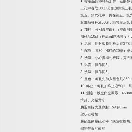
1.
标准品的稀释与加样：在酶标
二孔中各取
100μl
分别加到第三孔
第五、第六孔中，再在第五、第
标准品稀释液
50μl
，混匀后从第
2.
加样：分别设空白孔（空白对
测样品
10μl
（样品zui终稀释度为
3.
温育：用封板膜封板后置
37
℃
4.
配液：将
30
（
48T
的
20
倍）倍
5.
洗涤：小心揭掉封板膜，弃去
7.
温育：操作同
3
。
8.
洗涤：操作同
5
。
9.
显色：每孔先加入显色剂
A50μ
10.
终止：每孔加终止液
50μl
，
11.
测定：以空白空调零，
450n
滑菇、光帽黄伞
胰蛋白胨大豆琼脂
(TSA)90mm
丝状链霉菌
脱硫弧菌脱硫亚种（脱硫微螺菌
拟热带假丝酵母