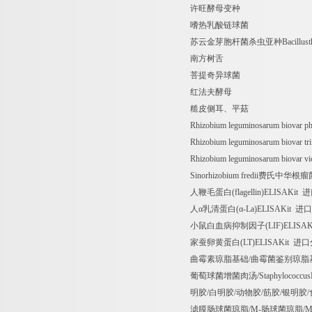
许旺酵母变种
嗜热乳酸链球菌
苏云金芽胞杆菌杀虫亚种
Bacillus
南方树舌
菩提奇异球菌
红法夫酵母
糙皮侧耳、平菇
Rhizobium leguminosarum biovar ph
Rhizobium leguminosarum biovar tri
Rhizobium leguminosarum biovar vi
Sinorhizobium fredii
费氏中华根瘤
人鞭毛蛋白
(flagellin)ELISAKit
进
人α乳清蛋白
(
α
-La)ELISAKit
进口
小鼠白血病抑制因子
(LIF)ELISA
家蚕卵黄蛋白
(LT)ELISAKit
进口
曲霉素琼脂基础
/
曲霉菌鉴别琼脂
葡萄球菌增菌肉汤
/Staphylococcus
明胶
/
白明胶
/
动物胶
/
筋胶
/
银明胶
/
滤膜肠球菌琼脂
/M-
肠球菌琼脂
/M