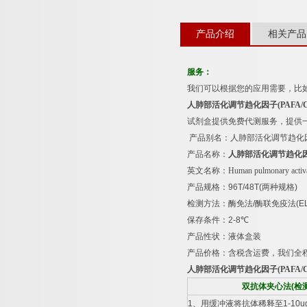
产品介绍
相关产品
服务：
我们可以根据您的应用需要，比
人肺部活化调节趋化因子
(PAFA/
试剂盒提供免费代测服务，提供
产品别名：
人肺部活化调节趋化
产品名称：
人肺部活化调节趋化
英文名称：
Human pulmonary activ
产品规格：
96T/48T(
两种规格
)
检测方法：酶免法
/
酶联免疫法
(E
保存条件：
2-8
℃
产品性状：液体盒装
产品价格：含税含运费，我们全
人肺部活化调节趋化因子
(PAFA/
双抗体夹心法
(
检
1
、用缓冲液将抗体稀释至
1-10u