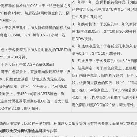
2
、加样：加一定稀释的待检样品
(
未知
一定稀释的待检样品
0.05ml
于上述已包被之反
已包被之反应孔中
,
置
37
℃
孵育
1
小时
,
洗
℃
孵育
1
小时。然后洗涤
(
同时做空白孔，阴
阴性及阳性孔对照
)
性对照孔
)
。
3
、加酶标抗体：于反应孔中，加入新鲜
体：于各反应孔中，加入新鲜稀释的酶标抗体
体
(
抗抗体
)0.05ml
，
37
℃
孵育
30-60
分钟
释度
)0.05ml
。
37
℃
孵育
0.5
～
1
小时，洗
用
DDW
洗涤。
4
、加底物液显色：于各反应孔中加入临
显色：于各反应孔中加入临时配制的
TMB
底物
溶液
0.1ml
，
37
℃
10
～
30
分钟。
7
℃
10
～
30
分钟。
5
、终止反应：于各反应孔中加入
2M
硫
：于各反应孔中加入
2M
硫酸
0.05ml
6
、结果判定：可于白色背景上，直接用
：可于白色背景上，直接用肉眼观察结果：反
应孔内颜色越深，阳性程度越强，阴性
深，阳性程度越强，阴性反应为无色或极
浅，依据所呈颜色的深浅，以
“+”
、
“-”
号
颜色的深浅，以
“+”
、
“-”
号表示。也可测
OD
值：在
ELISA
检测仪上，于
450nm(
若以
检测仪上，于
450nm(
若以
ABTS
显色，则
410nm)
处，以空白对照孔调零后测各孔
以空白对照孔调零后测各孔
OD
值，若大于规
定的阴性对照
OD
值的
2.1
倍，即为阳性
OD
值的
2.1
倍，即为阳性。
您的应用需要，比如在检测范围、种属以及灵敏度等方面有特殊要求，而量身定制检
b)
酶联免疫分析试剂盒品牌
操作步骤：