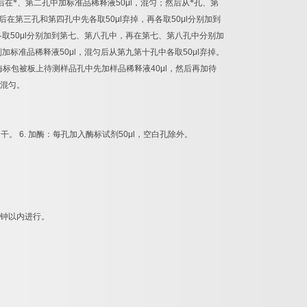
后在*、第二孔中加标准品稀释液
50μl
，混匀；然后从*孔、第
后在第三孔和第四孔中先各取
50μl
弃掉，再各取
50μl
分别加到
各取
50μl
分别加到第七、第八孔中，再在第七、第八孔中分别加
别加标准品稀释液
50μl
，混匀后从第九第十孔中各取
50μl
弃掉。
酶标包被板上待测样品孔中先加样品稀释液
40μl
，然后再加待
混匀。
拍干。
6.
加酶：每孔加入酶标试剂
50μl
，空白孔除外。
钟以内进行。