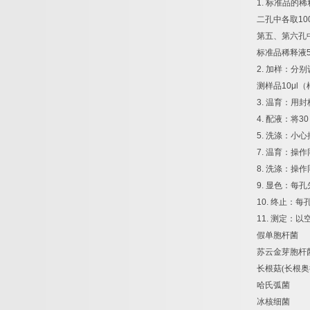
1.
标准品的稀
二孔中各取
10
第五、第六孔
标准品稀释液
2.
加样：分别
测样品
10μl
（
3.
温育：用封
4.
配液：将
30
5.
洗涤：小心
7.
温育：操作
8.
洗涤：操作
9.
显色：每孔
10.
终止：每
11.
测定：以
假单胞杆菌
苏云金芽胞杆
长根菇
(
长根奥
哈氏弧菌
冰核细菌