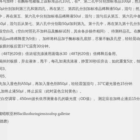
释与加样：在酶标包被板上设标准品孔
10
孔，在*、第二孔中分别加标准品
100μl
，然
0μl
分别加到第三孔和第四孔，再在第三、第四孔分别加标准品稀释液
50μl
，混匀；然
中，再在第五、第六孔中分别加标准品稀释液
50ul
，混匀；混匀后从第五、第六孔中
50μl
，混匀后从第七、第八孔中分别取
50μl
加到第九、第十孔中，再在第九第十孔分
设空白孔（空白对照孔不加样品及酶标试剂，其余各步操作相同）、待测样品孔。在
样品zui终稀释度为
5
倍）。加样将样品加于酶标板孔底部，尽量不触及孔壁，轻轻晃动
板膜封板后置
37
℃
温育
30
分钟。
（
48T
的
20
倍）倍浓缩洗涤液用蒸馏水
30
（
48T
的
20
倍）倍稀释后备用。
揭掉封板膜，弃去液体，甩干，每孔加满洗涤液，静置
30
秒后弃去，如此重复
5
次，
同
3
。
同
5
。
先加入显色剂
A50μl
，再加入显色剂
B50μl
，轻轻震荡混匀，
37
℃
避光显色
15
分钟
.
孔加终止液
50μl
，终止反应（此时蓝色立转黄色）。
空白空调零，
450nm
波长依序测量各孔的吸光度（
OD
值）。
测定应在加终止液后
15
分
菌蜡螟亚种
Bacillusthuringiensissubsp.galleriae
德磨
)