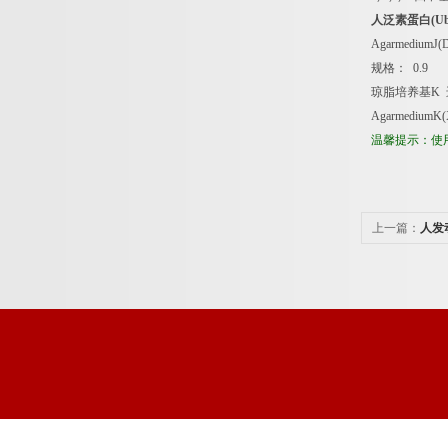
人泛素蛋白
(U
AgarmediumJ(De
规格：
0.9
琼脂培养基
K
AgarmediumK(Xy
温馨提示：使
上一篇：
人发
盒说明书