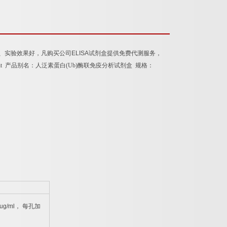
、实验效果好，凡购买公司
ELISA
试剂盒提供免费代测服务，
it
产品别名：
人泛素蛋白
(Ub)
酶联免疫分析试剂盒
规格：
ug/ml
，
每孔加