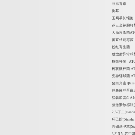
荨麻青霉
侧耳
玉蜀黍长蠕孢
苏云金芽胞杆
大肠埃希菌
AT
黄直丝链霉菌
粉红寄生菌
耐放射异常球
蛾微杆菌
ATC
树状微杆菌
AT
变异链球菌
AT
猪白介素
1
β
elis
鸭免疫球蛋白
E
猪载脂蛋白
A1e
猪激素敏感脂
2,3-
丁二
(stand
环己胺
(Standa
邻硝基甲苯
(St
3,3
′
,5,5
′
-
四甲