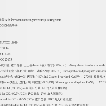
菌苏云金变种
Bacillusthuringeinsissubsp.thuringeinsis
CC8099
冻干粉
菌
ATCC 13939
C 8365
CC 4358
CC 25175
a
试剂盒
进口分装
正壬基
-beta-D-
麦牙糖苷
(>98%,BC) n-Nonyl-beta-D-maltopyranosid
elisa
试剂盒
进口分装
酚肽二磷酸四钠
(>96%,BC) Phenolphthalein diphosphate tetrasod
lisa
试剂盒
进口分装
丙基红
(>80%,Ind Grade) Propyl red CAS
号：
270648
质量规格
肪酶
elisa
试剂盒
进口分装
钨硅酸
(>98%,BR) Silicotungstic acid hydrate CAS
号：
12027
ard for GC,
≥
99.0%(GC))
进口分装
L-O2(
人正常肝细胞
)
rd for GC,>99.5%(GC))
进口分装
2V6.11(
人胚细胞
)
andard for GC,
≥
99.5% (GC))
进口分装
HB611(
人肝癌细胞
)
基联苯胺
(standard for GC,
≥
99.0%(GC))
进口分装
MS751(
人颈表皮癌细胞
)