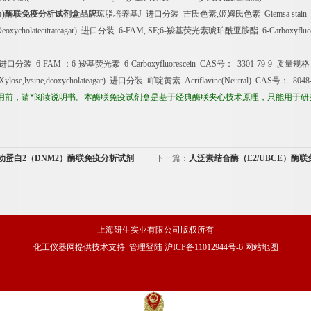
b)
酶联免疫分析试剂盒品牌
琼脂培养基
J
进口分装
吉氏色素
,
姬姆氏色素
Giemsa stain
oxycholatecitrateagar)
进口分装
6-FAM, SE;6-
羧基荧光素琥珀酰亚胺酯
6-Carboxyfluor
进口分装
6-FAM
；
6-
羧基荧光素
6-Carboxyfluorescein CAS
号：
3301-79-9
质量规格
lose,lysine,deoxycholateagar)
进口分装
吖啶黄素
Acriflavine(Neutral) CAS
号：
8048
用前，请*阅读说明书。本酶联免疫试剂盒是基于经典酶联夹心技术原理，只能用于研
动蛋白2（DNM2）酶联免疫分析试剂
下一篇：
人泛素结合酶（E2/UBCE）酶
剂盒价格
上海研生实业有限公司版权所有
化工仪器网
提供技术支持
管理登陆
沪ICP备11012944号-6
网站地图