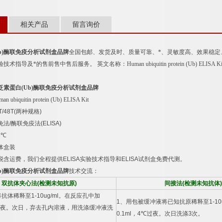
相关产品
留言询价
b)
酶联免疫分析试剂盒品牌
全国包邮、发货及时、质量可靠、*、灵敏度高、效果稳定
验技术指导及*的售前售中售后服务。
英文名称：
Human ubiquitin protein (Ub) ELISA K
泛素蛋白
(Ub)
酶联免疫分析试剂盒品牌
an ubiquitin protein (Ub) ELISA Kit
T/48T(
两种规格
)
免法
/
酶联免疫法
(ELISA)
8
℃
体盒装
税含运费，我们全程提供
ELISA
实验技术指导和
ELISA
试剂盒免费代测。
b)
酶联免疫分析试剂盒品牌
技术交流：
双抗体夹心法
(
检测未知抗原
)
间接法
(
检测未知抗体
)
将抗体稀释至
1-10ug/ml
。在反应孔中加
1
、用包被缓冲液将已知抗原稀释至
1-10
夜。次日，弃去孔内溶液，用洗涤缓冲液洗
0.1ml
，
4
℃
过夜。次日洗涤
3
次。