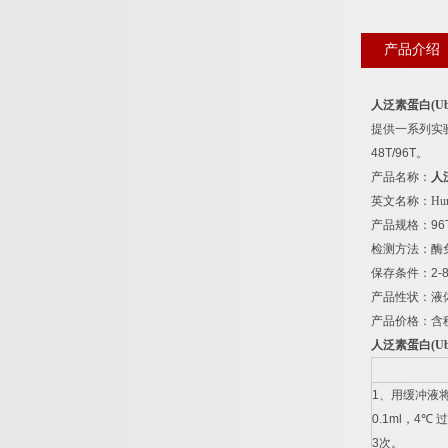
产品介绍
人泛素蛋白
(U
提供一系列实
48T/96T
。
产品名称：
人
英文名称：
Hum
产品规格：
96
检测方法：酶
保存条件：
2-
产品性状：液
产品价格：含
人泛素蛋白
(U
1
、用缓冲液
0.1ml
，
4
℃
过
3
次。