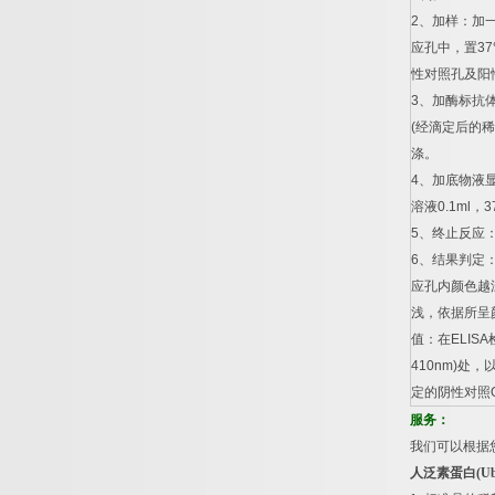
2
、加样：加
应孔中，置
37
性对照孔及阳
3
、加酶标抗
(
经滴定后的稀
涤。
4
、加底物液
溶液
0.1ml
，
3
5
、终止反应
6
、结果判定
应孔内颜色越
浅，依据所呈
值：在
ELISA
410nm)
处，
定的阴性对照
服务：
我们可以根据
人泛素蛋白
(U