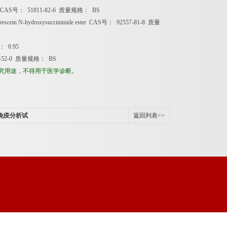
 CAS
号：
51811-82-6
质量规格：
BS
escein N-hydroxysuccinimide ester CAS
号：
92557-81-8
质量
：
0.95
-52-0
质量规格：
BS
究用途，不得用于医学诊断
。
联免疫分析试
返回列表>>