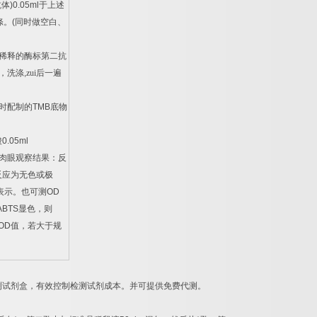
抗体
)0.05ml
于上述
涤。
(
同时做空白、
稀释的酶标第二抗
，洗涤
,
zui后一遍
时配制的
TMB
底物
酸
0.05ml
肉眼观察结果：反
反应为无色或极
表示。也可测
OD
ABTS
显色，则
OD
值，若大于规
。
测试剂盒，有效控制检测试剂成本。并可提供免费代测。