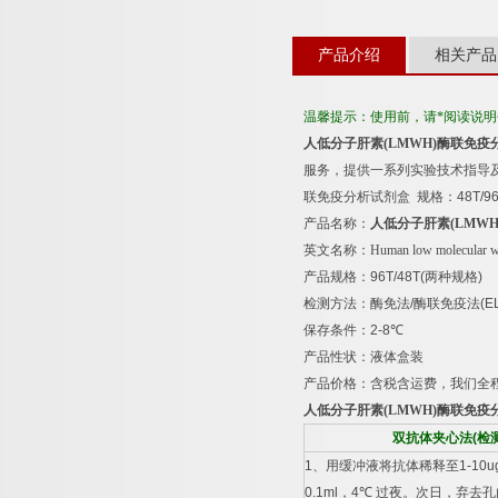
产品介绍
相关产品
温馨提示：使用前，请*阅读说
人低分子肝素
(LMWH)
酶联免疫
服务，提供一系列实验技术指导
联免疫分析试剂盒
规格：
48T/9
产品名称：
人低分子肝素
(LMWH
英文名称：
Human low molecular 
产品规格：
96T/48T(
两种规格
)
检测方法：酶免法
/
酶联免疫法
(E
保存条件：
2-8
℃
产品性状：液体盒装
产品价格：含税含运费，我们全
人低分子肝素
(LMWH)
酶联免疫
双抗体夹心法
(
检
1
、用缓冲液将抗体稀释至
1-10u
0.1ml
，
4
℃
过夜。次日，弃去孔