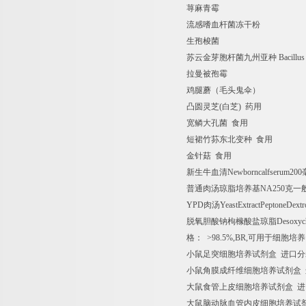
荨麻青霉
流感嗜血杆菌冻干粉
生孢梭菌
苏云金芽胞杆菌九州亚种
Bacillus
拉曼被孢霉
鸡腿蘑（毛头鬼伞）
凸圆灵芝
(
白芝
)
药用
宽鳞大孔菌
食用
短裙竹荪东北变种
食用
金针菇
食用
新生牛血清
Newborncalfserum200
普通肉汤琼脂培养基
NA250
克一
YPD
肉汤
YeastExtractPeptoneDext
脱氧胆酸钠枸橼酸盐琼脂
Desoxych
格：
>98.5%,BR,
可用于细胞培养
小鼠足突细胞培养试剂盒
进口分
小鼠角膜成纤维细胞培养试剂盒
大鼠食管上皮细胞培养试剂盒
进
大鼠脑动脉血管内皮细胞培养试