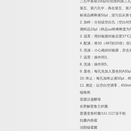
二孔中各取
100μl
分别加到第三孔
第五、第六孔中，再在第五、第
标准品稀释液
50μl
，混匀后从第
2.
加样：分别设空白孔（空白对
测样品
10μl
（样品zui终稀释度为
3.
温育：用封板膜封板后置
37
℃
4.
配液：将
30
（
48T
的
20
倍）倍
5.
洗涤：小心揭掉封板膜，弃去
7.
温育：操作同
3
。
8.
洗涤：操作同
5
。
9.
显色：每孔先加入显色剂
A50μ
10.
终止：每孔加终止液
50μl
，
11.
测定：以空白空调零，
450n
链格孢
亚膜汉逊酵母
长野解普鲁兰杆菌
普通变形杆菌
AS1.1527
冻干粉
扣囊内孢霉
泾阳链霉菌