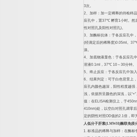
3
次。
2
、加样：加一定稀释的待检样
应孔中，置
37
℃
孵育
1
小时。然
性对照孔及阳性对照孔
)
。
3
、加酶标抗体：于各反应孔中
(
经滴定后的稀释度
)0.05ml
。
37
涤。
4
、加底物液显色：于各反应孔
溶液
0.1ml
，
37
℃
10
～
30
分钟。
5
、终止反应：于各反应孔中加
6
、结果判定：可于白色背景上
应孔内颜色越深，阳性程度越强
浅，依据所呈颜色的深浅，以
“+”
值：在
ELISA
检测仪上，于
450n
410nm)
处，以空白对照孔调零后
定的阴性对照
OD
值的
2.1
倍，即
人低分子肝素
(LMWH)
酶联免疫
1.
标准品的稀释与加样：在酶标