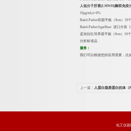
人低分子肝素
(LMWH)
酶联免疫
10
μ
g/ml,u=6%
Baird-Parker
琼脂平板（
9cm
）
10
Baird-ParkerAgarBase
进口分装
1,
孟加拉红培养基平板（
9cm
）
10
分析标准品
服务：
我们可以根据您的应用需要，比
上一篇：
人蛋白脂质蛋白抗体（P
试剂盒免费代测
化工仪器