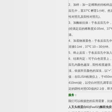
2
、加样：加一定稀释的待检样
应孔中，置
37
℃
孵育
1
小时。然
性对照孔及阳性对照孔
)
。
3
、加酶标抗体：于各反应孔中
(
经滴定后的稀释度
)0.05ml
。
37
涤。
4
、加底物液显色：于各反应孔
溶液
0.1ml
，
37
℃
10
～
30
分钟。
5
、终止反应：于各反应孔中加
6
、结果判定：可于白色背景上
应孔内颜色越深，阳性程度越强
浅，依据所呈颜色的深浅，以
“+”
值：在
ELISA
检测仪上，于
450n
410nm)
处，以空白对照孔调零后
定的阴性对照
OD
值的
2.1
倍，即
服务：
我们可以根据您的应用需要，比
人叉头框蛋白
02(FoxO2)
酶联免疫