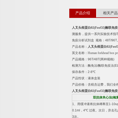
产品介绍
相关产品
人叉头框蛋白
02(FoxO2)
酶联免疫
测服务，提供一系列实验技术指
免疫分析试剂盒
规格：
48T/96T
产品名称：
人叉头框蛋白
02(FoxO
英文名称：
Human forkhead box pr
产品规格：
96T/48T(
两种规格
)
检测方法：酶免法
/
酶联免疫法
(E
保存条件：
2-8
℃
产品性状：液体盒装
产品价格：含税含运费，我们全
人叉头框蛋白
02(FoxO2)
酶联免疫
双抗体夹心法
(
检
1
、用缓冲液将抗体稀释至
1-10u
0.1ml
，
4
℃
过夜。次日，弃去孔
3
次。