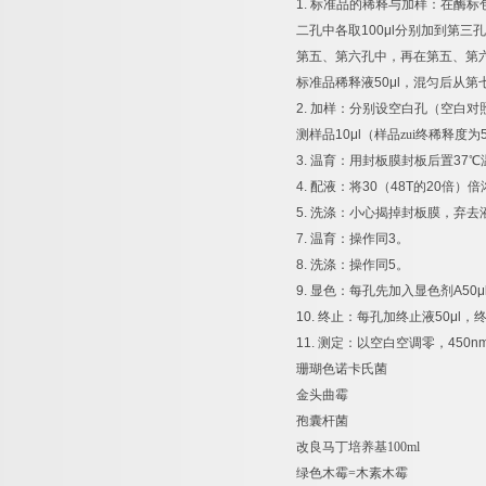
1.
标准品的稀释与加样：在酶标
二孔中各取
100μl
分别加到第三孔
第五、第六孔中，再在第五、第
标准品稀释液
50μl
，混匀后从第
2.
加样：分别设空白孔（空白对
测样品
10μl
（样品zui终稀释度为
3.
温育：用封板膜封板后置
37
℃
4.
配液：将
30
（
48T
的
20
倍）倍
5.
洗涤：小心揭掉封板膜，弃去
7.
温育：操作同
3
。
8.
洗涤：操作同
5
。
9.
显色：每孔先加入显色剂
A50μ
10.
终止：每孔加终止液
50μl
，
11.
测定：以空白空调零，
450n
珊瑚色诺卡氏菌
金头曲霉
孢囊杆菌
改良马丁培养基
100ml
绿色木霉
=
木素木霉