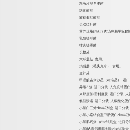
粘液玫瑰单胞菌
糖化酵母
皱褶假丝酵母
长双歧杆菌
营养琼脂
(NAP)[
肉汤琼脂平板
][
乳酸链球菌
律宾链霉菌
长根菇
大球盖菇
食用。
鸡腿蘑（毛头鬼伞）
食用。
金针菇
甲磺酸吉米沙星（标准品）
进口
异维
A
酸
进口分装
人免疫球蛋
来那度胺
/
雷利度胺
进口分装
人
氯替泼诺
进口分装
人磷酸化蛋
小鼠白三烯
elisa
试剂盒
进口分装
小鼠小扁结合型甲胎蛋白
elisa
试
小鼠肌钙蛋白
elisa
试剂盒
进口分
小鼠β内酰胺酶抑制剂
elisa
试剂盒