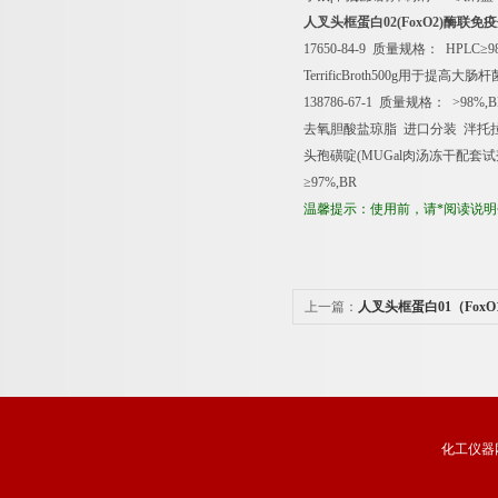
人叉头框蛋白
02(FoxO2)
酶联免疫
17650-84-9
质量规格：
HPLC
≥
9
TerrificBroth500g
用于提高大肠杆
138786-67-1
质量规格：
>98%,B
去氧胆酸盐琼脂
进口分装
泮托
头孢磺啶
(MUGal
肉汤冻干配套试
≥
97%,BR
温馨提示：使用前，请*阅读说
上一篇：
人叉头框蛋白01（Fox
剂盒免费代测
化工仪器