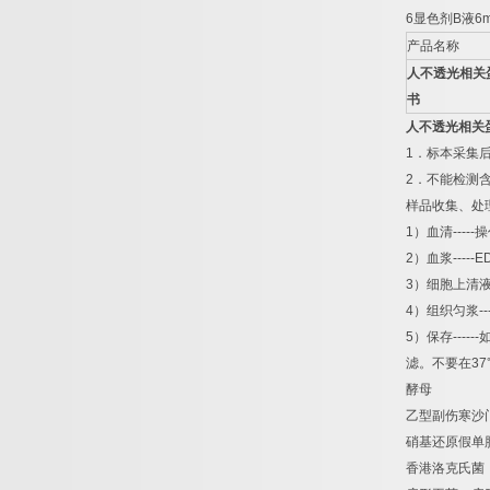
6
显色剂
B
液
6m
产品名称
人不透光相关
书
人不透光相关
1
．标本采集
2
．不能检测
样品收集、处
1
）血清
-----
操
2
）血浆
-----E
3
）细胞上清
4
）组织匀浆
--
5
）保存
------
滤。不要在
37
酵母
乙型副伤寒沙
硝基还原假单
香港洛克氏菌