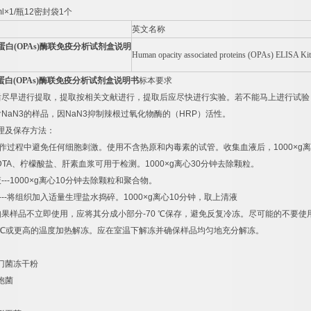
l×1/
瓶
12
密封袋
1
个
英文名称
蛋白
(OPAs)
酶联免疫分析试剂盒说明
Human opacity associated proteins (OPAs) ELISA Kit
蛋白
(OPAs)
酶联免疫分析试剂盒说明书
标本要求
后尽早进行提取，提取按相关文献进行，提取后应尽快进行实验。若不能马上进行试验
含
NaN3
的样品，因
NaN3
抑制辣根过氧化物酶的（
HRP
）活性。
理及保存方法：
作过程中避免任何细胞刺激。使用不含热原和内毒素的试管。收集血液后，
1000×g
离
DTA
、柠檬酸盐、肝素血浆可用于检测。
1000×g
离心
30
分钟去除颗粒。
液
---1000×g
离心
10
分钟去除颗粒和聚合物。
---
将组织加入适量生理盐水捣碎。
1000×g
离心
10
分钟，取上清液
如果样品不立即使用，应将其分成小部分
-70
℃
保存，避免反复冷冻。尽可能的不要使
℃
或更高的温度加热解冻。应在室温下解冻并确保样品均匀地充分解冻。
门菌冻干粉
胞菌