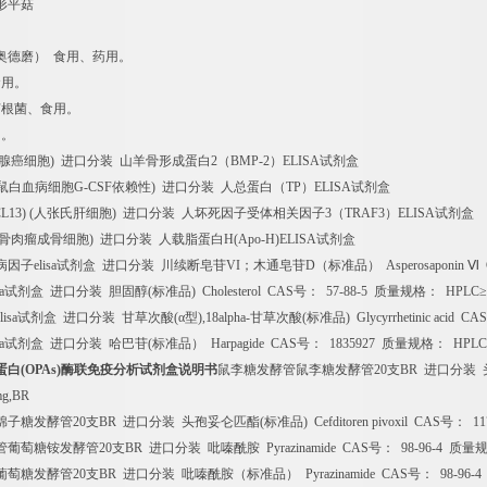
形平菇
奥德磨）
食用、药用。
食用。
菌根菌、食用。
用。
腺癌细胞
)
进口分装
山羊骨形成蛋白
2
（
BMP-2
）
ELISA
试剂盒
鼠白血病细胞
G-CSF
依赖性
)
进口分装
人总蛋白（
TP
）
ELISA
试剂盒
CL13) (
人张氏肝细胞
)
进口分装
人坏死因子受体相关因子
3
（
TRAF3
）
ELISA
试剂盒
骨肉瘤成骨细胞
)
进口分装
人载脂蛋白
H(Apo-H)ELISA
试剂盒
病因子
elisa
试剂盒
进口分装
川续断皂苷
VI
；木通皂苷
D
（标准品）
Asperosaponin
Ⅵ
a
试剂盒
进口分装
胆固醇
(
标准品
) Cholesterol CAS
号：
57-88-5
质量规格：
HPLC
≥
lisa
试剂盒
进口分装
甘草次酸
(
α型
),18alpha-
甘草次酸
(
标准品
) Glycyrrhetinic acid CAS
a
试剂盒
进口分装
哈巴苷
(
标准品）
Harpagide CAS
号：
1835927
质量规格：
HPLC
蛋白
(OPAs)
酶联免疫分析试剂盒说明书
鼠李糖发酵管鼠李糖发酵管
20
支
BR
进口分装
mg,BR
棉子糖发酵管
20
支
BR
进口分装
头孢妥仑匹酯
(
标准品
) Cefditoren pivoxil CAS
号：
11
管葡萄糖铵发酵管
20
支
BR
进口分装
吡嗪酰胺
Pyrazinamide CAS
号：
98-96-4
质量
葡萄糖发酵管
20
支
BR
进口分装
吡嗪酰胺（标准品）
Pyrazinamide CAS
号：
98-96-