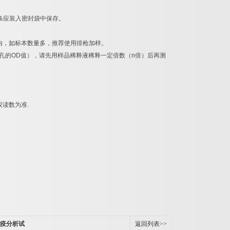
条应装入密封袋中保存。
内，如标本数量多，推荐使用排枪加样。
孔的
OD
值），请先用样品稀释液稀释一定倍数（
n
倍）后再测
仪读数为准
.
免疫分析试
返回列表>>