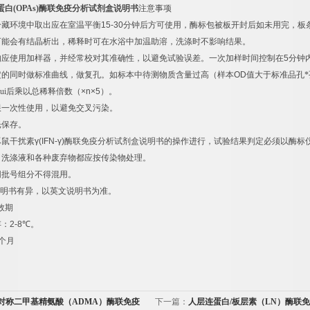
蛋白
(OPAs)
酶联免疫分析试剂盒说明书
注意事项
冷藏环境中取出应在室温平衡
15-30
分钟后方可使用，酶标包被板开封后如未用完，板
可能会有结晶析出，稀释时可在水浴中加温助溶，洗涤时不影响结果。
均应使用加样器，并经常校对其准确性，以避免试验误差。一次加样时间控制在
5
分钟
定的同时做标准曲线，做复孔。如标本中待测物质含量过高（样本
OD
值大于标准品孔*
ui后乘以总稀释倍数（
×n×5
）。
限一次性使用，以避免交叉污染。
光保存。
豚鼠干扰素
γ(IFN-γ)
酶联免疫分析试剂盒说明书的操作进行，试验结果判定必须以酶标
，洗涤液和各种废弃物都应按传染物处理。
同批号组分不得混用。
明书有异，以英文说明书为准。
效期
存：
2-8
℃
。
个月
对称二甲基精氨酸（ADMA）酶联免疫
下一篇：
人层连蛋白/板层素（LN）酶联