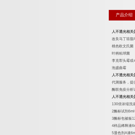
产品介绍
人不透光相关
改良马丁琼脂
桃色欧文氏菌
叶柄粘球菌
李克犁头霉或
泡盛曲霉
人不透光相关
代测服务，提
酶联免疫分析
人不透光相关
130
倍浓缩洗
2
酶标试剂
6ml
3
酶标包被板
1
4
样品稀释液
6
5
显色剂
A
液
6m