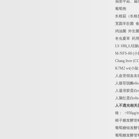
扇形平菇、扁
葡萄孢
长根菇（长根
宽圆羊肚菌
鸡油菌
外生
冬虫夏草
药
LS 180(
人结肠
M-NFS-60 (
小
Chang liver (C
K7M2 wt(
小鼠
人血管假血友
人腺苷脱酶
elis
人凝溶胶蛋白
e
人脑红蛋白
elis
人不透光相关
格：
>950
μ
g/
棉子糖发酵管
葡萄糖铵发酵
葡萄糖发酵管