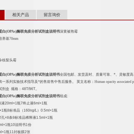
相关产品
留言询价
蛋白
(OPAs)
酶联免疫分析试剂盒说明书
深黄被孢霉
培养基
70mm
伞枝梨头霉
蛋白
(OPAs)
酶联免疫分析试剂盒说明书
全国包邮、发货及时、质量可靠、*、灵敏度
供一系列实验技术指导及*的售前售中售后服务。
英文名称：
Human opacity associated 
试剂盒
规格：
48T/96T
。
蛋白
(OPAs)
酶联免疫分析试剂盒说明书
组成
:
涤液
20ml×1
瓶
7
终止液
6ml×1
瓶
×1
瓶
8
标准品（
160ng/L
）
0.5ml×1
瓶
2
孔
×8
条
9
标准品稀释液
1.5ml×1
瓶
ml×1
瓶
10
说明书
1
份
l×1
瓶
11
封板膜
2
张