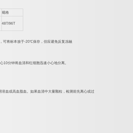
规格
48T/96T
，可将标本放于
-20
℃
保存，但应避免反复冻融
心
10
分钟将血清和红细胞迅速小心地分离。
用溶血或高血脂血。如果血清中大量颗粒，检测前先离心或过