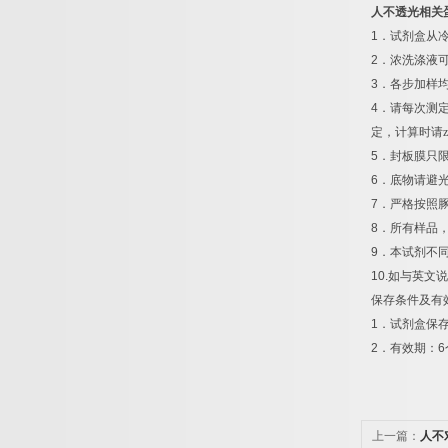
人不透光相关
1
．试剂盒从
2
．浓洗涤液
3
．各步加样
4
．请每次测
定，计算时请z
5
．封板膜只
6
．底物请避
7
．严格按照
8
．所有样品
9
．本试剂不
10.
如与英文说
保存条件及有
1
．试剂盒保
2
．有效期：
6
上一篇：
人不