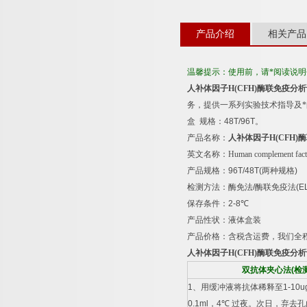
产品介绍
相关产品
温馨提示：使用前，请*阅读说
人补体因子
H(CFH)
酶联免疫分析
务，提供一系列实验技术指导及
盒
规格：
48T/96T
。
产品名称：
人补体因子
H(CFH)
酶
英文名称：
Human complement fac
产品规格：
96T/48T(
两种规格
)
检测方法：酶免法
/
酶联免疫法
(E
保存条件：
2-8
℃
产品性状：液体盒装
产品价格：含税含运费，我们全
人补体因子
H(CFH)
酶联免疫分析
双抗体夹心法
(
检
1
、用缓冲液将抗体稀释至
1-10u
0.1ml
，
4
℃
过夜。次日，弃去孔