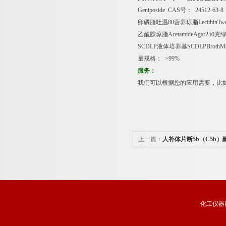
Geniposide CAS
号：
24512-63-
卵磷脂吐温
80
营养琼脂
LecithinTw
乙酰胺琼脂
AcetamideAgar250
克
SCDLP
液体培养基
SCDLPBrothM
量规格：
>99%
服务：
我们可以根据您的应用需要，比
上一篇：
人补体片断5b（C5b
说明书
化工仪器