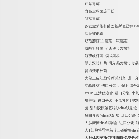
产紫青霉
白色念珠菌冻干粉
皱褶青霉
苏云金芽胞杆菌巴基斯坦亚种
Baci
深黄被孢霉
双孢蘑菇
(
白蘑菇、洋蘑菇
)
嗜酸乳杆菌
分离源：发酵剂
短双歧杆菌
模式菌株
婴儿双歧杆菌
乳制品发酵；食品
普通变形杆菌
大鼠上皮细胞培养试剂盒
进口分
实验耗材
进口分装
小鼠钙结合
WHB
血清移液管
进口分装
小鼠
培养板
进口分装
小鼠补体
1
抑制
猪Ⅰ型前胶原羧基端肽
elisa
试剂盒
猪白介素
4elisa
试剂盒
进口分装
人肽聚糖
elisa
试剂盒
进口分装
人
T
细胞特异性鸟苷三磷酸酶
elisa
人补体因子
H(CFH)
酶联免疫分析