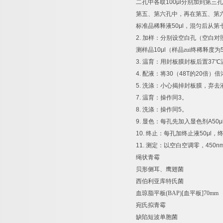
二孔中各取
100μl
分别加到第三孔
第五、第六孔中，再在第五、第
标准品稀释液
50μl
，混匀后从第
2.
加样：分别设空白孔（空白对
测样品
10μl
（样品zui终稀释度为
3.
温育：用封板膜封板后置
37
℃
4.
配液：将
30
（
48T
的
20
倍）倍
5.
洗涤：小心揭掉封板膜，弃去
7.
温育：操作同
3
。
8.
洗涤：操作同
5
。
9.
显色：每孔先加入显色剂
A50μ
10.
终止：每孔加终止液
50μl
，
11.
测定：以空白空调零，
450n
绳状青霉
贝形侧耳、鹰翅菌
西伯利亚库特氏菌
血琼脂平板
(BAP)[
血平板
]70mm
宛氏拟青霉
缺陷短波单胞菌