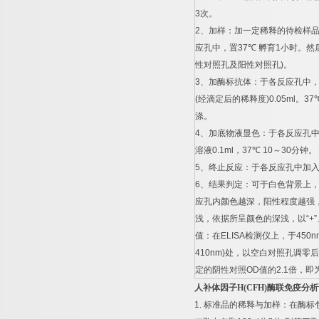
3
次。
2
、加样：加一定稀释的待检样
应孔中，置
37
℃
孵育
1
小时。然
性对照孔及阳性对照孔
)
。
3
、加酶标抗体：于各反应孔中
(
经滴定后的稀释度
)0.05ml
。
37
涤。
4
、加底物液显色：于各反应孔
溶液
0.1ml
，
37
℃
10
～
30
分钟。
5
、终止反应：于各反应孔中加
6
、结果判定：可于白色背景上
应孔内颜色越深，阳性程度越强
浅，依据所呈颜色的深浅，以
“+”
值：在
ELISA
检测仪上，于
450n
410nm)
处，以空白对照孔调零后
定的阴性对照
OD
值的
2.1
倍，即
人补体因子
H(CFH)
酶联免疫分析
1.
标准品的稀释与加样：在酶标