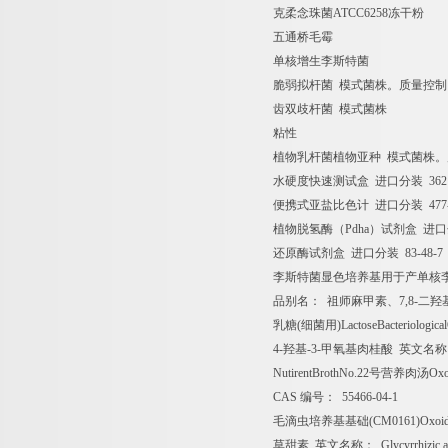
克柔念珠菌
ATCC6258
冻干粉
五通桥毛霉
单核增生李斯特菌
脆弱拟杆菌
模式菌株。质量控制
齿双歧杆菌
模式菌株
粘性
植物乳杆菌植物亚种
模式菌株。
水硬度快速测试盒
进口分装
3621
便携式亚盐比色计
进口分装
477-
植物脱氢酶（
Pdha
）试剂盒
进口
还原酶试剂盒
进口分装
83-48-7 
李斯特菌显色培养基用于产单核
品别名：
祖师麻甲素、
7,8-
二羟
乳糖
(
细菌用
)LactoseBacteriologic
4-
羟基
-3-
甲氧基肉桂酸
英文名称
NutirentBrothNo.22
号营养肉汤
Oxo
CAS
编号：
55466-04-1
毛滴虫培养基基础
(CM0161)Oxoidi
草甜素
英文名称：
Glycyrrhizic 