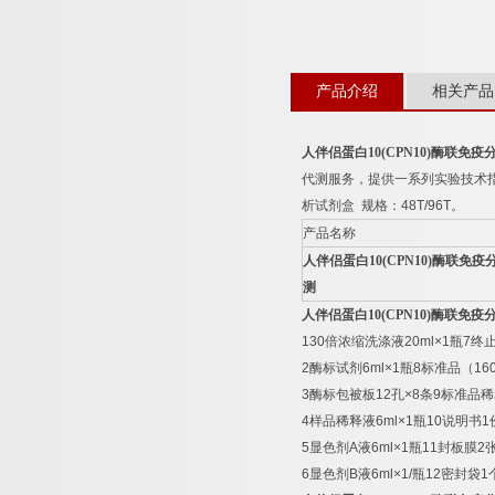
产品介绍
相关产品
人伴侣蛋白
10(CPN10)
酶联免疫
代测服务，提供一系列实验技术
析试剂盒
规格：
48T/96T
。
产品名称
人伴侣蛋白
10(CPN10)
酶联免疫
测
人伴侣蛋白
10(CPN10)
酶联免疫
130
倍浓缩洗涤液
20ml×1
瓶
7
终
2
酶标试剂
6ml×1
瓶
8
标准品（
16
3
酶标包被板
12
孔
×8
条
9
标准品稀
4
样品稀释液
6ml×1
瓶
10
说明书
1
5
显色剂
A
液
6ml×1
瓶
11
封板膜
2
6
显色剂
B
液
6ml×1/
瓶
12
密封袋
1