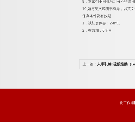
9
．本试剂不同批号组分不得混用
10.
如与英文说明书有异，以英文
保存条件及有效期
1
．试剂盒保存：
2-8
℃
。
2
．有效期：
6
个月
上一篇：
人半乳糖6硫酸酯酶（Ga
析试剂盒品牌
化工仪器