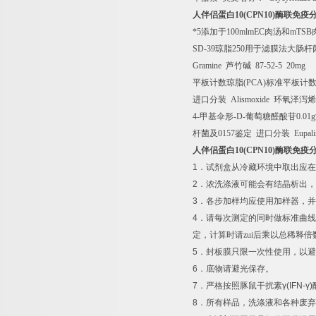
人伴侣蛋白
10(CPN10)
酶联免疫
*5
添加于
100mlmEC
肉汤和
mTSB
SD-39
琼脂
250
用于滤膜法大肠杆
Gramine
芦竹碱
87-52-5 20mg
平板计数琼脂
(PCA)
标准平板计
进口分装
Alismoxide
环氧泽泻烯
4-
甲基伞形
-D-
葡萄糖醛酸苷
0.01g
杆菌及
0157
鉴定
进口分装
Eupali
人伴侣蛋白
10(CPN10)
酶联免疫
1
．试剂盒从冷藏环境中取出应在
2
．浓洗涤液可能会有结晶析出，
3
．各步加样均应使用加样器，并
4
．请每次测定的同时做标准曲线
定，计算时请zui后乘以总稀释倍
5
．封板膜只限一次性使用，以避
6
．底物请避光保存。
7
．严格按照豚鼠干扰素
γ(IFN-γ)
8
．所有样品，洗涤液和各种废弃