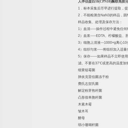
人伴侣蛋白
10(CPN10)
酶联免疫
1
．标本采集后尽早进行提取，提
2
．不能检测含
NaN3
的样品，因
样品收集、处理及保存方法：
1
）血清
-----
操作过程中避免任何
2
）血浆
-----EDTA
、柠檬酸盐、
3
）细胞上清液
---1000×g
离心
10
4
）组织匀浆
-----
将组织加入适量
5
）保存
------
如果样品不立即使用
滤。不要在
37
℃
或更高的温度加
细黄链霉菌
肺炎克雷伯菌冻干粉
费氏志贺氏菌
解淀粉芽孢杆菌
凸形假单胞杆菌
木素木霉
皱木耳
酵母
弱小珊瑚杆菌