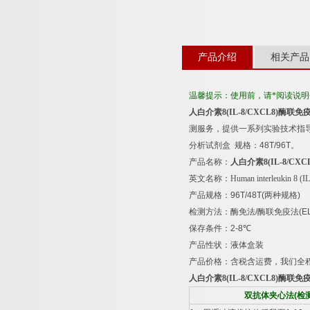
产品介绍
相关产品
温馨提示：使用前，请*阅读说
人白介素
8(IL-8/CXCL8)
酶联免
测服务，提供一系列实验技术指
分析试剂盒
规格：
48T/96T
。
产品名称：
人白介素
8(IL-8/CXC
英文名称：
Human interleukin 8 (
产品规格：
96T/48T(
两种规格
)
检测方法：酶免法
/
酶联免疫法
(E
保存条件：
2-8
℃
产品性状：液体盒装
产品价格：含税含运费，我们全
人白介素
8(IL-8/CXCL8)
酶联免
双抗体夹心法
(
检