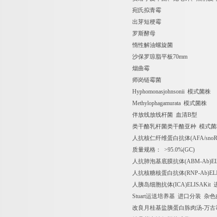
宛氏拟青霉
出芽短梗霉
罗斯酵母
惰性解油螺旋菌
沙保罗琼脂平板
70mm
烟曲霉
师岗链霉菌
Hyphomonasjohnsonii
模式菌株
Methylophagamurata
模式菌株
伴放线放线杆菌
血清
B
型
类干酪乳杆菌类干酪亚种
模式菌
人抗核仁纤维蛋白抗体
(AFA/sno
质量规格：
>95.0%(GC)
人抗肺泡基底膜抗体
(ABM-Ab)E
人抗核糖核蛋白抗体
(RNP-Ab)EL
人胰岛细胞抗体
(ICA)ELISAKit
Stuart
运送培养基
进口分装
杂色
改良月桂基盐胰蛋白胨肉汤
-
万古