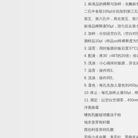
1.
标准品的稀释与加样：在酶标
二孔中各取
100μl
分别加到第三孔
第五、第六孔中，再在第五、第
标准品稀释液
50μl
，混匀后从第
2.
加样：分别设空白孔（空白对
测样品
10μl
（样品zui终稀释度为
3.
温育：用封板膜封板后置
37
℃
4.
配液：将
30
（
48T
的
20
倍）倍
5.
洗涤：小心揭掉封板膜，弃去
7.
温育：操作同
3
。
8.
洗涤：操作同
5
。
9.
显色：每孔先加入显色剂
A50μ
10.
终止：每孔加终止液
50μl
，
11.
测定：以空白空调零，
450n
洋葱曲霉
嗜热乳酸链球菌冻干粉
地衣形芽孢杆菌
西伯利亚库特氏菌
安络小皮伞菌、鬼毛针、黑柄皮