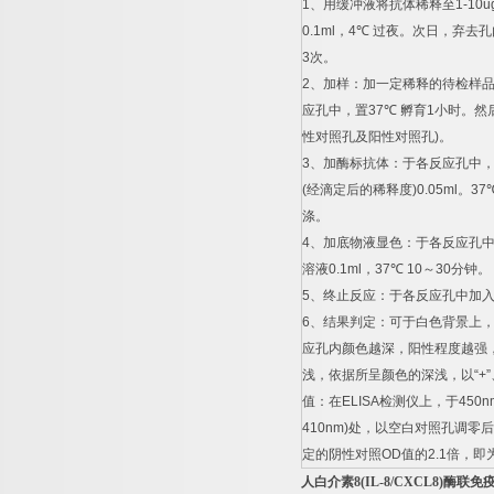
1
、用缓冲液将抗体稀释至
1-10u
0.1ml
，
4
℃
过夜。次日，弃去孔
3
次。
2
、加样：加一定稀释的待检样
应孔中，置
37
℃
孵育
1
小时。然
性对照孔及阳性对照孔
)
。
3
、加酶标抗体：于各反应孔中
(
经滴定后的稀释度
)0.05ml
。
37
涤。
4
、加底物液显色：于各反应孔
溶液
0.1ml
，
37
℃
10
～
30
分钟。
5
、终止反应：于各反应孔中加
6
、结果判定：可于白色背景上
应孔内颜色越深，阳性程度越强
浅，依据所呈颜色的深浅，以
“+”
值：在
ELISA
检测仪上，于
450n
410nm)
处，以空白对照孔调零后
定的阴性对照
OD
值的
2.1
倍，即
人白介素
8(IL-8/CXCL8)
酶联免