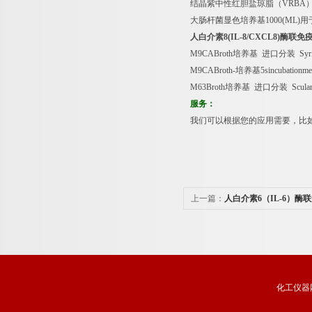
结晶紫中性红胆盐琼脂（
VRBA
大肠杆菌显色培养基
1000(ML)
用
人白介素
8(IL-8/CXCL8)
酶联免
M9CABroth
培养基
进口分装
Syr
M9CABroth-
培养基
5sincubationm
M63Broth
培养基
进口分装
Scular
服务：
我们可以根据您的应用需要，比
上一篇：
人白介素6（IL-6）
格
化工仪器