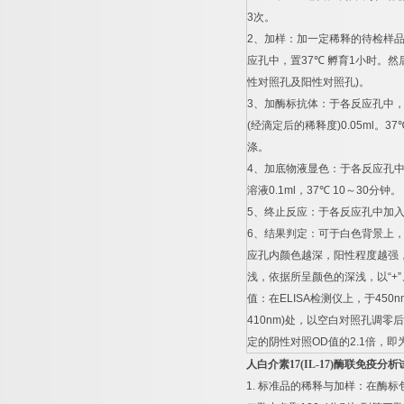
3
次。
2
、加样：加一定稀释的待检样
应孔中，置
37
℃
孵育
1
小时。然
性对照孔及阳性对照孔
)
。
3
、加酶标抗体：于各反应孔中
(
经滴定后的稀释度
)0.05ml
。
37
涤。
4
、加底物液显色：于各反应孔
溶液
0.1ml
，
37
℃
10
～
30
分钟。
5
、终止反应：于各反应孔中加
6
、结果判定：可于白色背景上
应孔内颜色越深，阳性程度越强
浅，依据所呈颜色的深浅，以
“+”
值：在
ELISA
检测仪上，于
450n
410nm)
处，以空白对照孔调零后
定的阴性对照
OD
值的
2.1
倍，即
人白介素
17(IL-17)
酶联免疫分析
1.
标准品的稀释与加样：在酶标