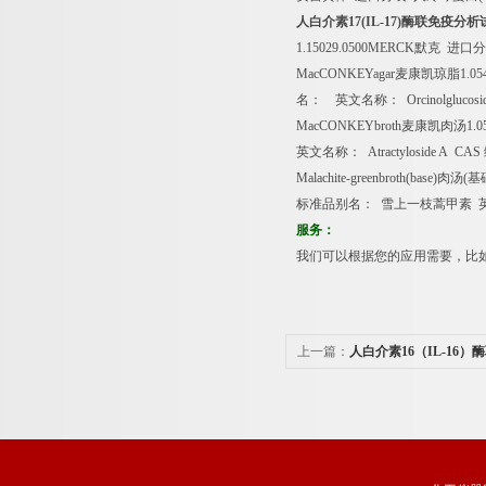
人白介素
17(IL-17)
酶联免疫分析
1.15029.0500MERCK
默克
进口分
MacCONKEYagar
麦康凯琼脂
1.0
名：
英文名称：
Orcinolglucos
MacCONKEYbroth
麦康凯肉汤
1.
英文名称：
Atractyloside A CAS
Malachite-greenbroth(base)
肉汤
(
基
标准品别名：
雪上一枝蒿甲素
服务：
我们可以根据您的应用需要，比
上一篇：
人白介素16（IL-16
免费代测