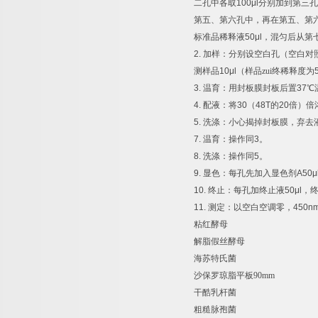
二孔中各取
100μl
分别加到第三孔
第五、第六孔中，再在第五、第
标准品稀释液
50μl
，混匀后从第
2.
加样：分别设空白孔（空白对
测样品
10μl
（样品zui终稀释度为
3.
温育：用封板膜封板后置
37
℃
4.
配液：将
30
（
48T
的
20
倍）倍
5.
洗涤：小心揭掉封板膜，弃去
7.
温育：操作同
3
。
8.
洗涤：操作同
5
。
9.
显色：每孔先加入显色剂
A50μ
10.
终止：每孔加终止液
50μl
，
11.
测定：以空白空调零，
450n
粘红酵母
解脂假丝酵母
海苏特氏菌
沙保罗琼脂平板
90mm
干酷乳杆菌
粗糙脉孢菌