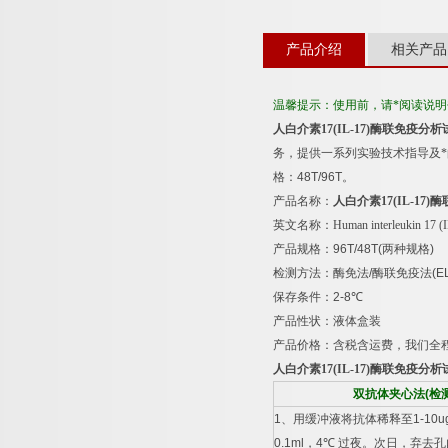
产品介绍
相关产品
温馨提示：使用前，请*阅读说
人白介素
17(IL-17)
酶联免疫分析
务，提供一系列实验技术指导及
格：
48T/96T
。
产品名称：
人白介素
17(IL-17)
酶
英文名称：
Human interleukin 17 (
产品规格：
96T/48T(
两种规格
)
检测方法：酶免法
/
酶联免疫法
(E
保存条件：
2-8
℃
产品性状：液体盒装
产品价格：含税含运费，我们全
人白介素
17(IL-17)
酶联免疫分析
双抗体夹心法
(
检
1
、用缓冲液将抗体稀释至
1-10u
0.1ml
，
4
℃
过夜。次日，弃去孔