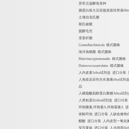
异常汉逊酵母变种
胰蛋白胨大豆琼脂表面培养基
60
土壤伯克氏菌
斯氏梭菌
圆酵毛壳
变形杆菌
Gramellaechinicola
模式菌株
海洋海栖菌
模式菌株
Marivitacryptomonadis
模式菌株
Deinococcusaerolatus
模式菌株
人内皮素
1elisa
试剂盒
进口分装
人免疫反应性生长激素
elisa
试剂
品
人磷脂酰肌醇蛋白聚糖
3elisa
试剂
人类粘蛋白
elisa
试剂盒
进口分装
环孢菌素
,
环孢素
A,
环孢霉素
A
进
依帕司他
进口分装
人缺血修饰
醋酸
进口分装
人内皮型一氧化
安宫黄体
进口分装
人冷球蛋白
(