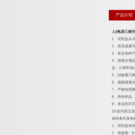
产品介绍
人β氨基己糖
1
．试剂盒从
2
．浓洗涤液
3
．各步加样
4
．请每次测
定，计算时请z
5
．封板膜只
6
．底物请避
7
．严格按照
8
．所有样品
9
．本试剂不
10.
如与英文说
保存条件及有
1
．试剂盒保
2
．有效期：
6