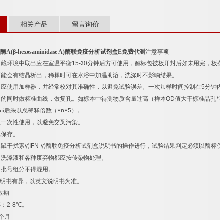
相关产品
留言询价
苷酶
A(
β
-hexosaminidase A)
酶联免疫分析试剂盒
E
免费代测
注意事项
冷藏环境中取出应在室温平衡
15-30
分钟后方可使用，酶标包被板开封后如未用完，板
可能会有结晶析出，稀释时可在水浴中加温助溶，洗涤时不影响结果。
均应使用加样器，并经常校对其准确性，以避免试验误差。一次加样时间控制在
5
分钟
定的同时做标准曲线，做复孔。如标本中待测物质含量过高（样本
OD
值大于标准品孔*
ui后乘以总稀释倍数（
×n×5
）。
限一次性使用，以避免交叉污染。
光保存。
豚鼠干扰素
γ(IFN-γ)
酶联免疫分析试剂盒说明书的操作进行，试验结果判定必须以酶标
，洗涤液和各种废弃物都应按传染物处理。
同批号组分不得混用。
明书有异，以英文说明书为准。
效期
存：
2-8
℃
。
个月