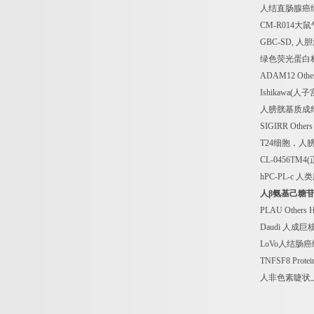
人结直肠腺癌
CM-R014
大鼠
GBC-SD,
人胆
绿色荧光蛋白
ADAM12 Othe
Ishikawa(
人子
人膀胱基质成
SIGIRR Other
T24
细胞，人
CL-0456TM4(
hPC-PL-c
人类
人β氨基己糖
PLAU Others 
Daudi
人成巨
LoVo
人结肠癌
TNFSF8 Protei
人非色素睫状