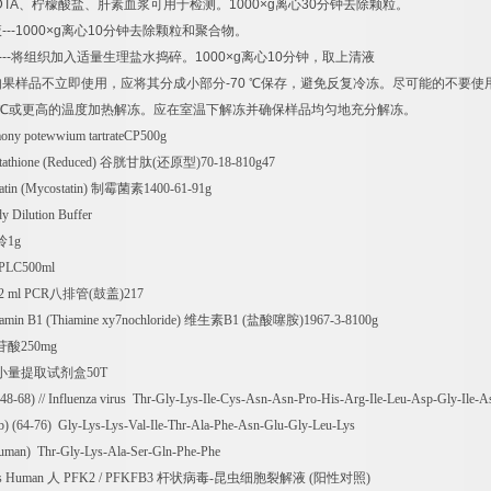
DTA
、柠檬酸盐、肝素血浆可用于检测。
1000×g
离心
30
分钟去除颗粒。
液
---1000×g
离心
10
分钟去除颗粒和聚合物。
---
将组织加入适量生理盐水捣碎。
1000×g
离心
10
分钟，取上清液
如果样品不立即使用，应将其分成小部分
-70
℃
保存，避免反复冷冻。尽可能的不要使
℃
或更高的温度加热解冻。应在室温下解冻并确保样品均匀地充分解冻。
ony potewwium tartrateCP500g
athione (Reduced)
谷胱甘肽
(
还原型
)70-18-810g47
tin (Mycostatin)
制霉菌素
1400-61-91g
y Dilution Buffer
呤
1g
eHPLC500ml
2 ml PCR
八排管
(
鼓盖
)217
min B1 (Thiamine xy7nochloride)
维生素
B1 (
盐酸噻胺
)1967-3-8100g
苷酸
250mg
小量提取试剂盒
50T
(48-68) // Influenza virus Thr-Gly-Lys-Ile-Cys-Asn-Asn-Pro-His-Arg-Ile-Leu-Asp-Gly-Ile-
) (64-76) Gly-Lys-Lys-Val-Ile-Thr-Ala-Phe-Asn-Glu-Gly-Leu-Lys
uman) Thr-Gly-Lys-Ala-Ser-Gln-Phe-Phe
s Human
人
PFK2 / PFKFB3
杆状病毒
-
昆虫细胞裂解液
(
阳性对照
)