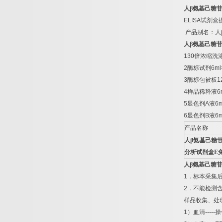
人β氨基己糖
ELISA
试剂盒
产品别名：
人
人β氨基己糖
130
倍浓缩洗
2
酶标试剂
6ml
3
酶标包被板
1
4
样品稀释液
6
5
显色剂
A
液
6m
6
显色剂
B
液
6m
产品名称
人β氨基己糖
分析试剂盒
E
人β氨基己糖
1
．标本采集
2
．不能检测
样品收集、处
1
）血清
-----
操