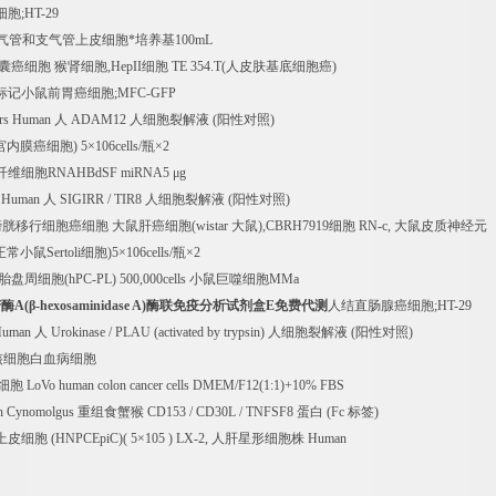
细胞
;HT-29
气管和支气管上皮细胞*培养基
100mL
囊癌细胞
猴肾细胞
,HepII
细胞
TE 354.T(
人皮肤基底细胞癌
)
标记小鼠前胃癌细胞
;MFC-GFP
rs Human
人
ADAM12
人细胞裂解液
(
阳性对照
)
宫内膜癌细胞
) 5
×
106cells/
瓶×
2
纤维细胞
RNAHBdSF miRNA5
μ
g
s Human
人
SIGIRR / TIR8
人细胞裂解液
(
阳性对照
)
膀胱移行细胞癌细胞
大鼠肝癌细胞
(wistar
大鼠
),CBRH7919
细胞
RN-c,
大鼠皮质神经元
正常小鼠
Sertoli
细胞
)5
×
106cells/
瓶×
2
胎盘周细胞
(hPC-PL) 500,000cells
小鼠巨噬细胞
MMa
苷酶
A(
β
-hexosaminidase A)
酶联免疫分析试剂盒
E
免费代测
人结直肠腺癌细胞
;HT-29
Human
人
Urokinase / PLAU (activated by trypsin)
人细胞裂解液
(
阳性对照
)
核细胞白血病细胞
细胞
LoVo human colon cancer cells DMEM/F12(1:1)+10% FBS
n Cynomolgus
重组食蟹猴
CD153 / CD30L / TNFSF8
蛋白
(Fc
标签
)
上皮细胞
(HNPCEpiC)( 5
×
105 ) LX-2,
人肝星形细胞株
Human