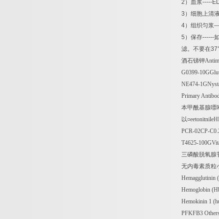
2
）血浆
-----E
3
）细胞上清
4
）组织匀浆
--
5
）保存
------
滤。不要在
37
酒石锑钾
Antim
G0399-10GGlut
NE474-1GNysta
Primary Antibod
本甲酰基腺嘌
以¤
eetonitnil
PCR-02CP-C0.
T4625-100GVita
三磷酸脱氧腺
无内毒素质粒
Hemagglutinin 
Hemoglobin (Hb
Hemokinin 1 (h
PFKFB3 Other