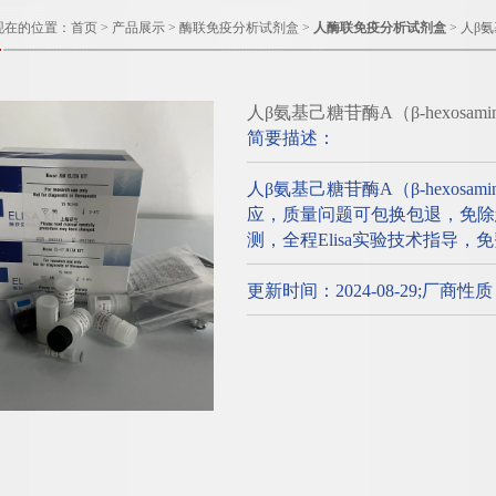
现在的位置：
首页
>
产品展示
>
酶联免疫分析试剂盒
>
人酶联免疫分析试剂盒
> 人β氨
人β氨基己糖苷酶A（β-hexosa
简要描述：
人β氨基己糖苷酶A（β-hexosa
应，质量问题可包换包退，免除您
测，全程Elisa实验技术指导
更新时间：2024-08-29;厂商性