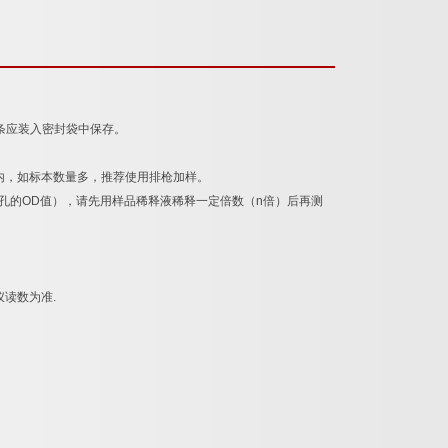
条应装入密封袋中保存。
内，如标本数量多，推荐使用排枪加样。
孔的
OD
值），请先用样品稀释液稀释一定倍数（
n
倍）后再测
仪读数为准
.