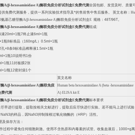
苷酶
A(
β
-hexosaminidase A)
酶联免疫分析试剂盒
E
免费代测
全国包邮、发货及时、质量
提供免费代测服务，提供一系列实验技术指导及*的售前售中售后服务。
英文名称：
Hu
β氨基己糖苷酶
A(
β
-hexosaminidase A)
酶联免疫分析试剂盒
E
规格：
48T/96T
。
苷酶
A(
β
-hexosaminidase A)
酶联免疫分析试剂盒
E
免费代测
组成
:
涤液
20ml×1
瓶
7
终止液
6ml×1
瓶
×1
瓶
8
标准品（
160ng/L
）
0.5ml×1
瓶
2
孔
×8
条
9
标准品稀释液
1.5ml×1
瓶
ml×1
瓶
10
说明书
1
份
l×1
瓶
11
封板膜
2
张
l×1/
瓶
12
密封袋
1
个
英文名称
苷酶
A(
β
-hexosaminidase A)
酶联免疫
Human beta hexosaminidase A (beta -hexosaminidase
免费代测
A) ELISA kit E
苷酶
A(
β
-hexosaminidase A)
酶联免疫分析试剂盒
E
免费代测
标本要求
后尽早进行提取，提取按相关文献进行，提取后应尽快进行实验。若不能马上进行试验
含
NaN3
的样品，因
NaN3
抑制辣根过氧化物酶的（
HRP
）活性。
理及保存方法：
作过程中避免任何细胞刺激。使用不含热原和内毒素的试管。收集血液后，
1000×g
离