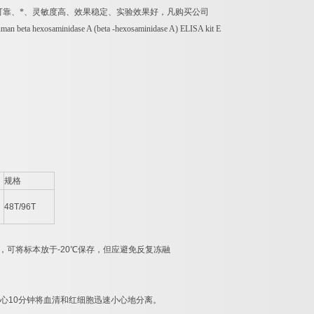
可靠、*、灵敏度高、效果稳定、实验效果好，凡购买公司
man beta hexosaminidase A (beta -hexosaminidase A) ELISA kit E
规格
48T/96T
，可将标本放于
-20
℃
保存，但应避免反复冻融
心
10
分钟将血清和红细胞迅速小心地分离。