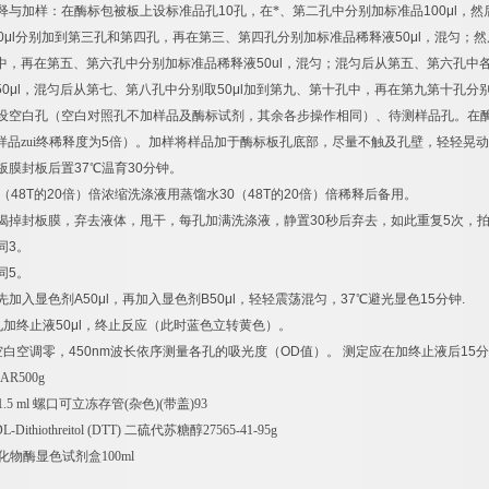
释与加样：在酶标包被板上设标准品孔
10
孔，在*、第二孔中分别加标准品
100μl
，然
0μl
分别加到第三孔和第四孔，再在第三、第四孔分别加标准品稀释液
50μl
，混匀；然
中，再在第五、第六孔中分别加标准品稀释液
50ul
，混匀；混匀后从第五、第六孔中
50μl
，混匀后从第七、第八孔中分别取
50μl
加到第九、第十孔中，再在第九第十孔分
设空白孔（空白对照孔不加样品及酶标试剂，其余各步操作相同）、待测样品孔。在
样品zui终稀释度为
5
倍）。加样将样品加于酶标板孔底部，尽量不触及孔壁，轻轻晃动
板膜封板后置
37
℃
温育
30
分钟。
（
48T
的
20
倍）倍浓缩洗涤液用蒸馏水
30
（
48T
的
20
倍）倍稀释后备用。
揭掉封板膜，弃去液体，甩干，每孔加满洗涤液，静置
30
秒后弃去，如此重复
5
次，
同
3
。
同
5
。
先加入显色剂
A50μl
，再加入显色剂
B50μl
，轻轻震荡混匀，
37
℃
避光显色
15
分钟
.
孔加终止液
50μl
，终止反应（此时蓝色立转黄色）。
空白空调零，
450nm
波长依序测量各孔的吸光度（
OD
值）。
测定应在加终止液后
15
分
idAR500g
1.5 ml
螺口可立冻存管
(
杂色
)(
带盖
)93
-Dithiothreitol (DTT)
二硫代苏糖醇
27565-41-95g
化物酶显色试剂盒
100ml