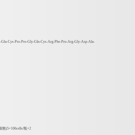
-Glu-Cys-Pro-Pro-Gly-Gln-Cys-Arg-Phe-Pro-Arg-Gly-Asp-Ala-
细胞
)5
×
106cells/
瓶×
2