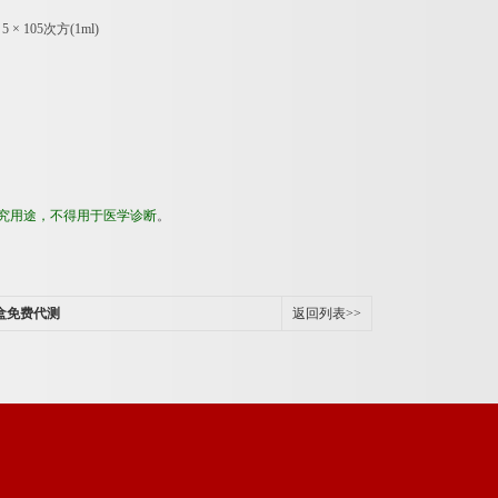
：
5
×
105
次方
(1ml)
究用途，不得用于医学诊断
。
剂盒免费代测
返回列表>>