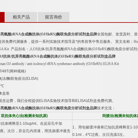
相关产品
留言询价
异亮氨酰
tRNA
合成酶抗体
(OJ/IleRS)
酶联免疫分析试剂盒品牌
全国包邮、发货及时、质
提供免费代测服务，提供一系列实验技术指导及*的售前售中售后服务。
英文名称：
Hu
ISA Kit
产品别名：
人
OJ
抗体
/
抗异亮氨酰
tRNA
合成酶抗体
(OJ/IleRS)
酶联免疫分析试剂
OJ
抗体
/
抗异亮氨酰
tRNA
合成酶抗体
(OJ/IleRS)
酶联免疫分析试剂盒品牌
an OJ antibody / anti isoleucyl tRNA synthetase antibody (OJ/IleRS) ELISA Kit
T/48T(
两种规格
)
免法
/
酶联免疫法
(ELISA)
8
℃
体盒装
税含运费，我们全程提供
ELISA
实验技术指导和
ELISA
试剂盒免费代测。
异亮氨酰
tRNA
合成酶抗体
(OJ/IleRS)
酶联免疫分析试剂盒品牌
技术交流：
双抗体夹心法
(
检测未知抗原
)
间接法
(
检测未知抗体
)
将抗体稀释至
1-10ug/ml
。在反应孔中加
1
、用包被缓冲液将已知抗原稀释至
1-10
夜。次日，弃去孔内溶液，用洗涤缓冲液洗
0.1ml
，
4
℃
过夜。次日洗涤
3
次。