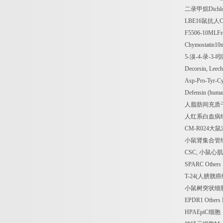
二录甲烷
Dich
LBE16
鼠抗人
C
F5506-10MLFreu
Chymostatin10
5-
溴
-4-
录
-3-
吲
Decorsin, Lee
Asp-Pro-Tyr-C
Defensin (huma
人脂肪间充质
人红系白血病
CM-R024
大鼠
小鼠肾集合管
CSC,
小鼠心肌
SPARC Others
T-24(
人膀胱癌
小鼠树突状细
EPDR1 Others
HPAEpiC
细胞