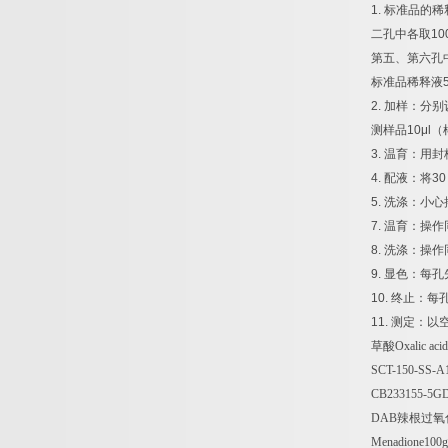
1.
标准品的稀
二孔中各取
10
第五、第六孔
标准品稀释液
2.
加样：分别
测样品
10μl
（
3.
温育：用封
4.
配液：将
30
5.
洗涤：小心
7.
温育：操作
8.
洗涤：操作
9.
显色：每孔
10.
终止：每
11.
测定：以
草酸
Oxalic ac
SCT-150-SS-A
CB233155-5GDL
DAB
辣根过氧
Menadione100g