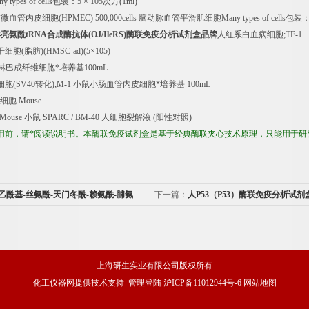
y types of cells
包装：
5
×
105
次方
(1ml)
肺微血管内皮细胞
(HPMEC) 500,000cells
脑动脉血管平滑肌细胞
Many types of cells
包装
异亮氨酰
tRNA
合成酶抗体
(OJ/IleRS)
酶联免疫分析试剂盒品牌
人红系白血病细胞
;TF-1
干细胞
(
脂肪
)(HMSC-ad)(5
×
105)
淋巴成纤维细胞*培养基
100mL
细胞
(SV40
转化
);M-1
小鼠小肠血管内皮细胞*培养基
100mL
细胞
Mouse
 Mouse
小鼠
SPARC / BM-40
人细胞裂解液
(
阳性对照
)
用前，请*阅读说明书。本酶联免疫试剂盒是基于经典酶联夹心技术原理，只能用于研
-乙酰基-丝氨酰-天门冬酰-赖氨酰-脯氨
下一篇：
人P53（P53）酶联免疫分析试
价格
上海研生实业有限公司版权所有
化工仪器网
提供技术支持
管理登陆
沪ICP备11012944号-6
网站地图