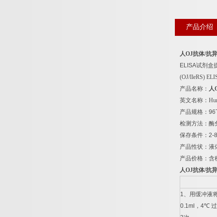
产品介绍
人
OJ
抗体
/
抗
ELISA
试剂盒
(OJ/IleRS) EL
产品名称：
人
英文名称：
Hum
产品规格：
96
检测方法：酶
保存条件：
2-
产品性状：液
产品价格：含
人
OJ
抗体
/
抗
1
、用缓冲液
0.1ml
，
4
℃
过