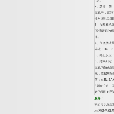
3
次。
2
、加样：加
应孔中，置
37
性对照孔及阳
3
、加酶标抗
(
经滴定后的稀
涤。
4
、加底物液
溶液
0.1ml
，
3
5
、终止反应
6
、结果判定
应孔内颜色越
浅，依据所呈
值：在
ELISA
410nm)
处，
定的阴性对照
服务：
我们可以根据
人
OJ
抗体
/
抗