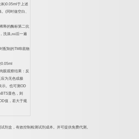
抗体
)0.05ml
于上述
涤。
(
同时做空白、
稀释的酶标第二抗
，洗涤
,
zui后一遍
时配制的
TMB
底物
酸
0.05ml
肉眼观察结果：反
反应为无色或极
表示。也可测
OD
ABTS
显色，则
OD
值，若大于规
。
测试剂盒，有效控制检测试剂成本。并可提供免费代测。