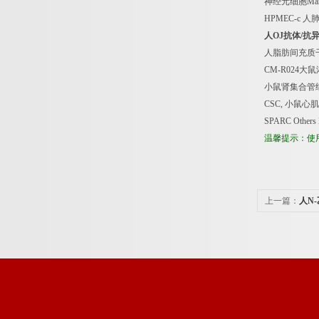
神经元细胞
Man
HPMEC-c
人
人
OJ
抗体
/
抗
人脂肪间充质
CM-R024
大鼠
小鼠肾集合管
CSC,
小鼠心肌
SPARC Others
温馨提示：使
上一篇：
人N
酸（AcSDKP