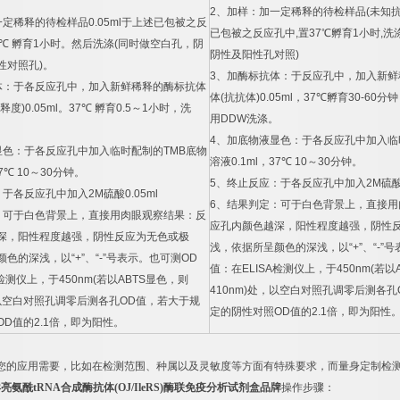
2
、加样：加一定稀释的待检样品
(
未知
一定稀释的待检样品
0.05ml
于上述已包被之反
已包被之反应孔中
,
置
37
℃
孵育
1
小时
,
洗
℃
孵育
1
小时。然后洗涤
(
同时做空白孔，阴
阴性及阳性孔对照
)
性对照孔
)
。
3
、加酶标抗体：于反应孔中，加入新鲜
体：于各反应孔中，加入新鲜稀释的酶标抗体
体
(
抗抗体
)0.05ml
，
37
℃
孵育
30-60
分钟
释度
)0.05ml
。
37
℃
孵育
0.5
～
1
小时，洗
用
DDW
洗涤。
4
、加底物液显色：于各反应孔中加入临
显色：于各反应孔中加入临时配制的
TMB
底物
溶液
0.1ml
，
37
℃
10
～
30
分钟。
7
℃
10
～
30
分钟。
5
、终止反应：于各反应孔中加入
2M
硫
：于各反应孔中加入
2M
硫酸
0.05ml
6
、结果判定：可于白色背景上，直接用
：可于白色背景上，直接用肉眼观察结果：反
应孔内颜色越深，阳性程度越强，阴性
深，阳性程度越强，阴性反应为无色或极
浅，依据所呈颜色的深浅，以
“+”
、
“-”
号
颜色的深浅，以
“+”
、
“-”
号表示。也可测
OD
值：在
ELISA
检测仪上，于
450nm(
若以
检测仪上，于
450nm(
若以
ABTS
显色，则
410nm)
处，以空白对照孔调零后测各孔
以空白对照孔调零后测各孔
OD
值，若大于规
定的阴性对照
OD
值的
2.1
倍，即为阳性
OD
值的
2.1
倍，即为阳性。
您的应用需要，比如在检测范围、种属以及灵敏度等方面有特殊要求，而量身定制检
异亮氨酰
tRNA
合成酶抗体
(OJ/IleRS)
酶联免疫分析试剂盒品牌
操作步骤：