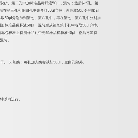
后在*、第二孔中加标准品稀释液
50μl
，混匀；然后从*孔、第
后在第三孔和第四孔中先各取
50μl
弃掉，再各取
50μl
分别加到
各取
50μl
分别加到第七、第八孔中，再在第七、第八孔中分别加
别加标准品稀释液
50μl
，混匀后从第九第十孔中各取
50μl
弃掉。
酶标包被板上待测样品孔中先加样品稀释液
40μl
，然后再加待
混匀。
拍干。
6.
加酶：每孔加入酶标试剂
50μl
，空白孔除外。
钟以内进行。