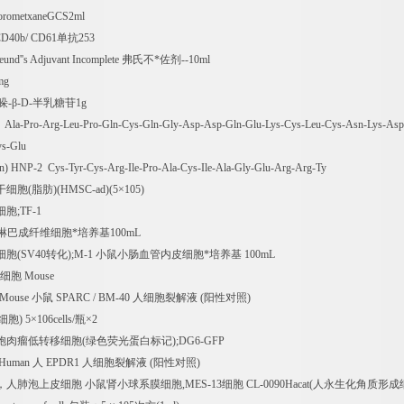
lorometxaneGCS2ml
D40b/ CD61
单抗
253
nd''s Adjuvant Incomplete
弗氏不*佐剂
--10ml
mg
哚
-
β
-D-
半乳糖苷
1g
ch Ala-Pro-Arg-Leu-Pro-Gln-Cys-Gln-Gly-Asp-Asp-Gln-Glu-Lys-Cys-Leu-Cys-Asn-Lys-Asp
ys-Glu
n) HNP-2 Cys-Tyr-Cys-Arg-Ile-Pro-Ala-Cys-Ile-Ala-Gly-Glu-Arg-Arg-Ty
干细胞
(
脂肪
)(HMSC-ad)(5
×
105)
细胞
;TF-1
淋巴成纤维细胞*培养基
100mL
细胞
(SV40
转化
);M-1
小鼠小肠血管内皮细胞*培养基
100mL
细胞
Mouse
 Mouse
小鼠
SPARC / BM-40
人细胞裂解液
(
阳性对照
)
细胞
) 5
×
106cells/
瓶×
2
胞肉瘤低转移细胞
(
绿色荧光蛋白标记
);DG6-GFP
 Human
人
EPDR1
人细胞裂解液
(
阳性对照
)
，人肺泡上皮细胞
小鼠肾小球系膜细胞
,MES-13
细胞
CL-0090Hacat(
人永生化角质形成