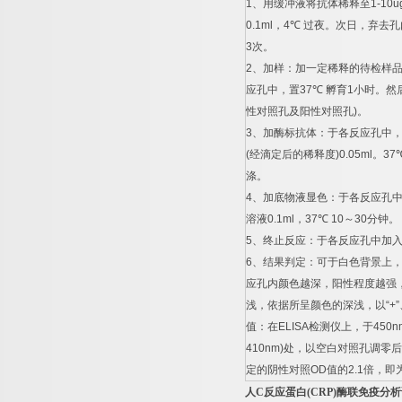
1
、用缓冲液将抗体稀释至
1-10u
0.1ml
，
4
℃
过夜。次日，弃去孔
3
次。
2
、加样：加一定稀释的待检样
应孔中，置
37
℃
孵育
1
小时。然
性对照孔及阳性对照孔
)
。
3
、加酶标抗体：于各反应孔中
(
经滴定后的稀释度
)0.05ml
。
37
涤。
4
、加底物液显色：于各反应孔
溶液
0.1ml
，
37
℃
10
～
30
分钟。
5
、终止反应：于各反应孔中加
6
、结果判定：可于白色背景上
应孔内颜色越深，阳性程度越强
浅，依据所呈颜色的深浅，以
“+”
值：在
ELISA
检测仪上，于
450n
410nm)
处，以空白对照孔调零后
定的阴性对照
OD
值的
2.1
倍，即
人
C
反应蛋白
(CRP)
酶联免疫分析