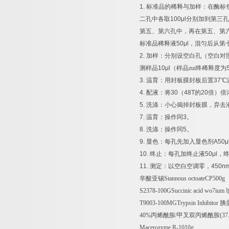
1.
标准品的稀释与加样：在酶标
二孔中各取
100μl
分别加到第三孔
第五、第六孔中，再在第五、第
标准品稀释液
50μl
，混匀后从第
2.
加样：分别设空白孔（空白对
测样品
10μl
（样品zui终稀释度为
3.
温育：用封板膜封板后置
37
℃
4.
配液：将
30
（
48T
的
20
倍）倍
5.
洗涤：小心揭掉封板膜，弃去
7.
温育：操作同
3
。
8.
洗涤：操作同
5
。
9.
显色：每孔先加入显色剂
A50μ
10.
终止：每孔加终止液
50μl
，
11.
测定：以空白空调零，
450n
辛酸亚锡
Stannous octoateCP500g
S2378-100GSuccinic acid wo7ium
T9003-100MGTrypsin Inhibitor
胰
40%
丙烯酰胺
/
甲叉双丙烯酰胺
(37
Macerozyme R-1010g