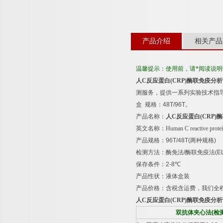
产品介绍
相关产品
温馨提示：使用前，请*阅读说
人
C
反应蛋白
(CRP)
酶联免疫分析
测服务，提供一系列实验技术指
盒
规格：
48T/96T
。
产品名称：
人
C
反应蛋白
(CRP)
酶
英文名称：
Human C reactive prote
产品规格：
96T/48T(
两种规格
)
检测方法：酶免法
/
酶联免疫法
(E
保存条件：
2-8
℃
产品性状：液体盒装
产品价格：含税含运费，我们全
人
C
反应蛋白
(CRP)
酶联免疫分析
双抗体夹心法
(
检