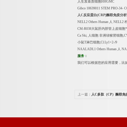
人生发基质细胞
HHGMC
Gibco 10639011 STEM PRO-34- 
人
C
反应蛋白
(CRP)
酶联免疫分析
NELL2 Others Human
人
NELL2
CM-R038
大鼠肝内胆管上皮细胞
Ca Ski,
人细胞
非洲绿猴肾细胞
,C
小鼠
T
淋巴细胞
;Cl.Ly1+2-/9
NAALADL1 Others Human
人
NA
服务：
我们可以根据您的应用需要，比
上一篇：
人C多肽（CP）酶联免