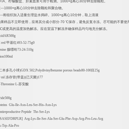
DTA
、柠檬酸盐、肝素血浆可用于检测。
1000×g
离心
30
分钟去除颗粒。
液
---1000×g
离心
10
分钟去除颗粒和聚合物。
---
将组织加入适量生理盐水捣碎。
1000×g
离心
10
分钟，取上清液
如果样品不立即使用，应将其分成小部分
-70
℃
保存，避免反复冷冻。尽可能的不要使
℃
或更高的温度加热解冻。应在室温下解冻并确保样品均匀地充分解冻。
 acidAR500g
 red
甲基红
493-52-75g0
nine
腺嘌呤
73-24-510g
ion100ml
二本多孔小球
)GDX 502,Polydivinylbenzene porous beads80-100
目
25g
 ml
冻存管
(
带盖
)(
已灭菌
)177
hreonine L-
苏安酸
ride500g
oteins Glu-Ile-Asn-Leu-Ser-His-Asn-Lys
ntireproductive Peptide Thr-Ser-Lys
SASEFDRPLR] Arg-Lys-Ile-Ser-Ala-Ser-Glu-Phe-Asp-Arg-Pro-Leu-Arg
-Trp-Ala-Pro