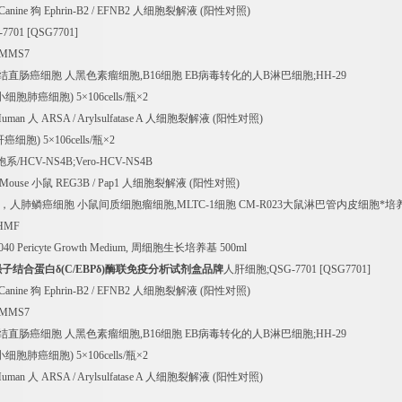
Canine
狗
Ephrin-B2 / EFNB2
人细胞裂解液
(
阳性对照
)
-7701 [QSG7701]
;MMS7
结直肠癌细胞
人黑色素瘤细胞
,B16
细胞
EB
病毒转化的人
B
淋巴细胞
;HH-29
小细胞肺癌细胞
) 5
×
106cells/
瓶×
2
Human
人
ARSA / Arylsulfatase A
人细胞裂解液
(
阳性对照
)
肝癌细胞
) 5
×
106cells/
瓶×
2
胞系
/HCV-NS4B;Vero-HCV-NS4B
 Mouse
小鼠
REG3B / Pap1
人细胞裂解液
(
阳性对照
)
，人肺鳞癌细胞
小鼠间质细胞瘤细胞
,MLTC-1
细胞
CM-R023
大鼠淋巴管内皮细胞*培
HMF
040 Pericyte Growth Medium,
周细胞生长培养基
500ml
强子结合蛋白δ
(C/EBP
δ
)
酶联免疫分析试剂盒品牌
人肝细胞
;QSG-7701 [QSG7701]
Canine
狗
Ephrin-B2 / EFNB2
人细胞裂解液
(
阳性对照
)
;MMS7
结直肠癌细胞
人黑色素瘤细胞
,B16
细胞
EB
病毒转化的人
B
淋巴细胞
;HH-29
小细胞肺癌细胞
) 5
×
106cells/
瓶×
2
Human
人
ARSA / Arylsulfatase A
人细胞裂解液
(
阳性对照
)