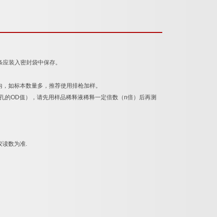
条应装入密封袋中保存。
内，如标本数量多，推荐使用排枪加样。
孔的
OD
值），请先用样品稀释液稀释一定倍数（
n
倍）后再测
仪读数为准
.