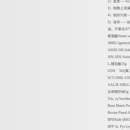
2
）血浆
-----E
3
）细胞上清
4
）组织匀浆
--
5
）保存
------
滤。不要在
37
硬脂酸
Stearic
36682-5gmetxyl
A0183-10GAde
10% SDS Solut
L-
脯安酸
25g
GDX 502(
聚
SCT-10ML-S10
AAL28-100GL-T
头孢噻肟钠
5g
Tris, xy7nochlo
Bone Matrix Pr
Bovine Pineal A
BPDEtide [RKI
BPP 5a Pyr-Lys