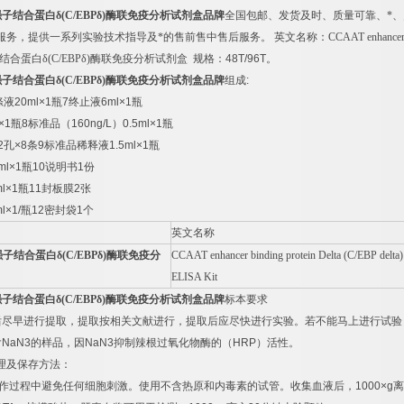
强子结合蛋白δ
(C/EBP
δ
)
酶联免疫分析试剂盒品牌
全国包邮、发货及时、质量可靠、*
服务，提供一系列实验技术指导及*的售前售中售后服务。
英文名称：
CCAAT enhancer 
结合蛋白δ
(C/EBP
δ
)
酶联免疫分析试剂盒
规格：
48T/96T
。
强子结合蛋白δ
(C/EBP
δ
)
酶联免疫分析试剂盒品牌
组成
:
涤液
20ml×1
瓶
7
终止液
6ml×1
瓶
×1
瓶
8
标准品（
160ng/L
）
0.5ml×1
瓶
2
孔
×8
条
9
标准品稀释液
1.5ml×1
瓶
ml×1
瓶
10
说明书
1
份
l×1
瓶
11
封板膜
2
张
l×1/
瓶
12
密封袋
1
个
英文名称
强子结合蛋白δ
(C/EBP
δ
)
酶联免疫分
CCAAT enhancer binding protein Delta (C/EBP delta)
ELISA Kit
强子结合蛋白δ
(C/EBP
δ
)
酶联免疫分析试剂盒品牌
标本要求
后尽早进行提取，提取按相关文献进行，提取后应尽快进行实验。若不能马上进行试验
含
NaN3
的样品，因
NaN3
抑制辣根过氧化物酶的（
HRP
）活性。
理及保存方法：
作过程中避免任何细胞刺激。使用不含热原和内毒素的试管。收集血液后，
1000×g
离