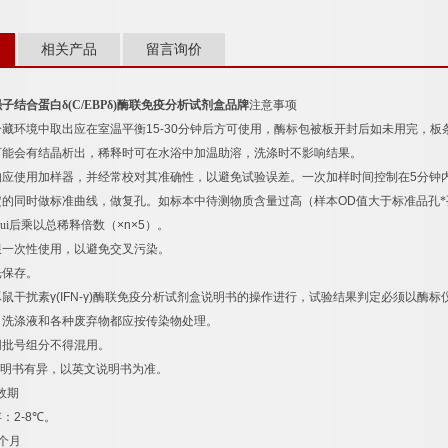
相关产品
留言询价
强子结合蛋白δ
(C/EBP
δ
)
酶联免疫分析试剂盒品牌
注意事项
冷藏环境中取出应在室温平衡
15-30
分钟后方可使用，酶标包被板开封后如未用完，板
可能会有结晶析出，稀释时可在水浴中加温助溶，洗涤时不影响结果。
均应使用加样器，并经常校对其准确性，以避免试验误差。一次加样时间控制在
5
分钟
定的同时做标准曲线，做复孔。如标本中待测物质含量过高（样本
OD
值大于标准品孔*
ui后乘以总稀释倍数（
×n×5
）。
限一次性使用，以避免交叉污染。
光保存。
豚鼠干扰素
γ(IFN-γ)
酶联免疫分析试剂盒说明书的操作进行，试验结果判定必须以酶标
，洗涤液和各种废弃物都应按传染物处理。
同批号组分不得混用。
明书有异，以英文说明书为准。
效期
存：
2-8
℃
。
个月