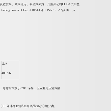
、灵敏度高、效果稳定、实验效果好，凡购买公司
ELISA
试剂盒
binding protein Delta (C/EBP delta) ELISA Kit
产品别名：
人
规格
48T/96T
，可将标本放于
-20
℃
保存，但应避免反复冻融
心
10
分钟将血清和红细胞迅速小心地分离。