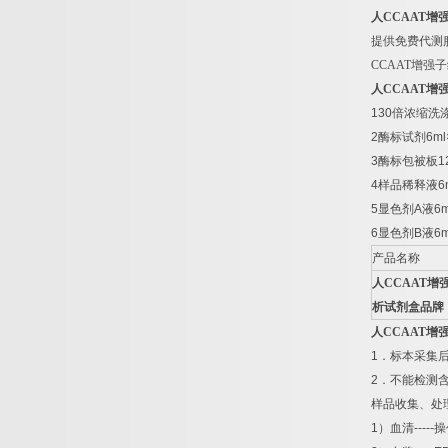
人
CCAAT
增
提供免费代测
CCAAT
增强子
人
CCAAT
增
130
倍浓缩洗
2
酶标试剂
6ml
3
酶标包被板
1
4
样品稀释液
6
5
显色剂
A
液
6m
6
显色剂
B
液
6m
产品名称
人
CCAAT
增
析试剂盒品牌
人
CCAAT
增
1
．标本采集
2
．不能检测
样品收集、处
1
）血清
-----
操