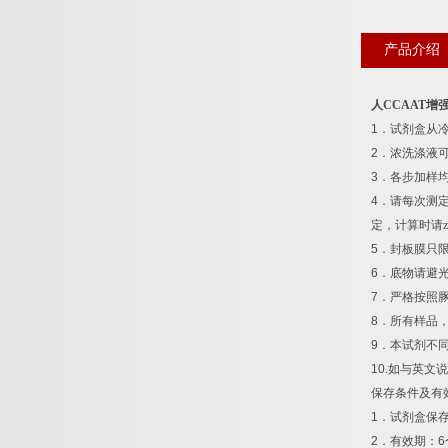
产品介绍
人
CCAAT
增
1
．试剂盒从
2
．浓洗涤液
3
．各步加样
4
．请每次测
定，计算时请z
5
．封板膜只
6
．底物请避
7
．严格按照
8
．所有样品
9
．本试剂不
10.
如与英文说
保存条件及有
1
．试剂盒保
2
．有效期：
6