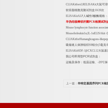
CLIAKitforsLRELISAKit
大鼠可溶
软琼脂细胞克隆试剂盒
10/20
次
ELISAKitALP
人碱性
0
酸酶规格：
羊伪结核棒状杆菌
PCR
检测试剂
Mouse lymphocyte function associa
MouseIerleukin1
α
,IL-1
α
ELISAkit
CLIAKitforHumanghcagons-likepe
吸烟者人体肺组织
S9
组分
(5
毫克
/
ELISAKitSDF-1
β
/CXCL12
大鼠基
我公司即用型
PCR
试剂盒：
运输及保存：低温运输、
-20
℃
保
上一篇：
羊特定基因序列PCR检