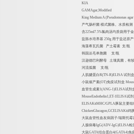
KIA
GAMAgar,Modified
King Medium A (Pseudomonas agar 
产气肠杆菌
模式菌株。水质检测
含
225ml7.5%
氯肉汤均质袋用于金
盐胨水培养基
250g
用于盐还原产
海藻希瓦氏菌
产土霉素
支
/
瓶
韩国丛毛单胞菌
支
/
瓶
汉逊德巴利酵母
土壤真菌，有
河流弧菌
支
/
瓶
人肌腱蛋白
R(TN-R)ELISA
试剂
小鼠催产素
(OT)
免疫试剂盒
Mouse
血管生成素
1(ANG-1)ELISA
试剂
MouseEndothelin1,ET-1ELISA
试剂
ELISAKitMHC/GPLA
豚鼠主要组
ChickenGlucagon,GCELISAKit
鸡
大鼠血管性血友病因子
/
瑞斯托霉
人腺病毒
IgG(ADV-IgG)ELISA
检
大鼠
GATA
结合蛋白
4(GATA4)
免