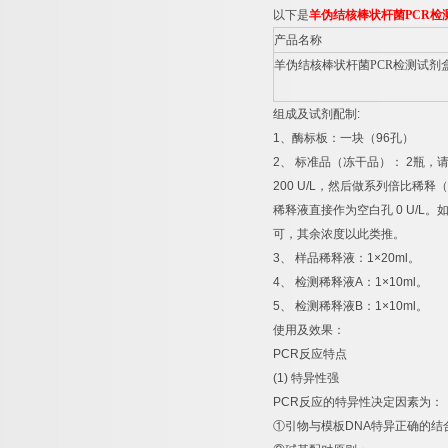
以下是
羊伪结核棒状杆菌
PCR
检
产品名称
羊伪结核棒状杆菌
PCR
检测试剂
组成及试剂配制
:
1
、酶标板：一块（
96
孔）
2
、
标准品（冻干品）：
2
瓶，
200 U/L
，然后做系列倍比稀释（
稀释液直接作为空白孔
0 U/L
。
可，其余浓度以此类推。
3
、
样品稀释液：
1×20ml
。
4
、
检测稀释液
A
：
1×10ml
。
5
、
检测稀释液
B
：
1×10ml
。
使用及效果：
PCR
反应特点
(1)
特异性强
PCR
反应的特异性决定因素为：
①
引物与模板
DNA
特异正确的结