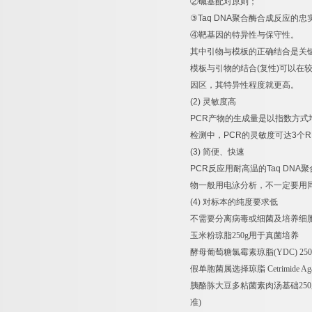
②
碱基配对原则；
③
Taq DNA
聚合酶合成反应的忠
④
靶基因的特异性与保守性。
其中引物与模板的正确结合是关
模板与引物的结合
(
复性
)
可以在
因区，其特异性程度就更高。
(2)
灵敏度高
PCR
产物的生成量是以指数方式
检测中，
PCR
的灵敏度可达
3
个
R
(3)
简便、快速
PCR
反应用耐高温的
Taq DNA
聚
物一般用电泳分析，不一定要用
(4)
对标本的纯度要求低
不需要分离病毒或细菌及培养细
玉米粉琼脂
250g
用于真菌培养
酵母葡萄糖氯霉素琼脂
(YDC) 250(
假单胞菌属选择琼脂
Cetrimide Ag
胰酪胨大豆多粘菌素肉汤基础
250
准
)