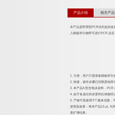
产品介绍
相关产品
本产品是即用型
PCR
试剂盒的改
入模板和引物即可进行
PCR
反应
1.
方便，用户只需准备模板和引
2.
快捷，操作步骤已经限度地简
3.
本产品
A
型含电泳染料，
PCR
4.
由于各成分的浓度和比例都经
5.
产物可直接用于
T
载体克隆，
使用及效果：将本产品
15 μL
与
查扩增结果。