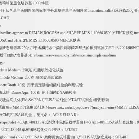
葡萄球菌显色培养基
1000ml/
瓶
用于从含革兰氏阴性菌的标本中分离培养革兰氏阳性菌
incubationmediaPEA
琼脂
250g
用
AGAR
e
tobacillus agar acc.to DEMAN,ROGOSA and SHARPE MRS 1.10660.0500 MERCK
默克
inc
A and SHARPE MRS 1.10660.0500 MERCK
默克
糖液态培养基
250g
用于水和污水中粪性链球菌发酵法的推测试验
(CJ/T148-2001
和
SN/T
质干细胞*培养基
SDratbonemarrowmesenchymalstemcellsincompletemedium
gar
latin Medium 250
克
细菌明胶液化试验
Indole Medium 250
克
细菌靛基质试验
ate Broth 10
克
用于测定肠道细菌对盐的利用试验
酶琼脂
Dnase Agar 100
克
用于细菌
DNA
酶检测
炎硬皮病抗体
(PM-Scl/PM-1)ELISA
试剂盒
96T/48T
试剂盒
组装
/
原装
蛋白酶
7(MMP-7)
免疫试剂盒
Mouse maix metallopeptidase 7(mailysin, erine),MMP7 ELISA 
(AChE)ELISA
试剂盒
，英文名：
AChE ELISA Kit
tapeptide1-40,A
β
1-40ELISA
试剂盒小鼠β淀粉样蛋白
1-40(A
β
1-40)ELISA
试剂盒规格：
9
-4/CCL13
小鼠单核细胞趋化蛋白
4
规格：
48T/96T
lobulinofYolk,IgYELISAKit
鸡卵黄免疫球蛋白
(IgY)ELISA
试剂盒规格：
96T/48T