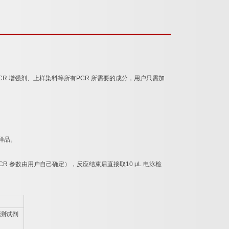
CR
增强剂、上样染料等所有
PCR
所需要的成分，用户只需加
样品。
CR
参数由用户自己确定），反应结束后直接取
10 μL
电泳检
测试剂