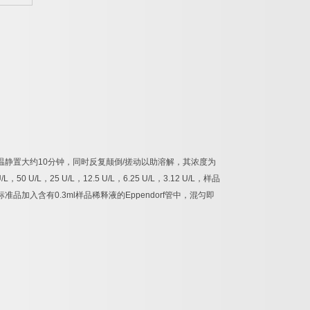
温静置大约
10
分钟，同时反复颠倒
/
搓动以助溶解，其浓度为
/L
，
50 U/L
，
25 U/L
，
12.5 U/L
，
6.25 U/L
，
3.12 U/L
，样品
标准品加入含有
0.3ml
样品稀释液的
Eppendorf
管中，混匀即