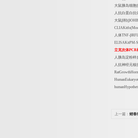
大鼠胰岛细胞
人抗白蛋白抗
大鼠β羟
(
β
OHB
CLIAKitfo(Mou
人体
TNF-
β
RF
ELISAKitPM-S
立克次体
PCR
人胰岛淀粉样
人抗神经元核
RatGrowthHor
HumanEukaryotic
humanHypothet
上一篇：
鲤春