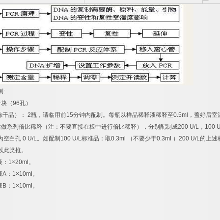
制
:
一块（
96
孔）
冻干品）：
2
瓶，请临用前
15
分钟内配制。每瓶以样品稀释液稀释至
0.5ml
，盖好后室
后做系列倍比稀释（注：不要直接在板中进行倍比稀释），分别配制成
200 U/L
，
100 U
为空白孔
0 U/L
。如配制
100 U/L
标准品：取
0.3ml
（不要少于
0.3ml
）
200 U/L
的上述
以此类推。
液：
1×20ml
。
液
A
：
1×10ml
。
液
B
：
1×10ml
。