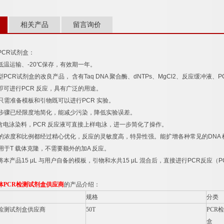
相关产品
留言询价
PCR
试剂盒：
低温运输、
-20
℃
保存，有效期一年。
型
PCR
试剂盒的改良产品，
含有
Taq DNA
聚合酶、
dNTPs
、
MgCl2
、反应缓冲液、
P
即可进行
PCR
反应，具有广泛的用途。
只需准备模板和引物既可以进行
PCR
实验。
步骤已经限度地简化，能减少污染，降低实验误差。
含电泳染料，
PCR
反应液可直接上样电泳，进一步简化了操作。
的浓度和比例都经过精心优化，反应的灵敏度高，特异性强。能扩增各种常见的
DNA
用于
T
载体克隆，不需要额外的加
A
反应。
将本产品
15 μL
与用户自备的模板，引物和水共
15 μL
混合后，直接进行
PCR
反应（
P
体
PCR
检测试剂盒供应商
的产品介绍：
规格
分类
检测试剂盒供应商
50T
PCR
检
盒