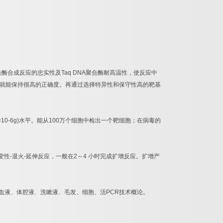
合酶合成反应的忠实性及
Taq DNA
聚合酶耐高温性，使反应中
就能保持很高的正确度。再通过选择特异性和保守性高的靶基
=10-6g)
水平。能从
100
万个细胞中检出一个靶细胞；在病毒的
变性
-
退火
-
延伸反应，一般在
2
～
4
小时完成扩增反应。扩增产
血液、体腔液、洗嗽液、毛发、细胞、活
PCR
技术概论。