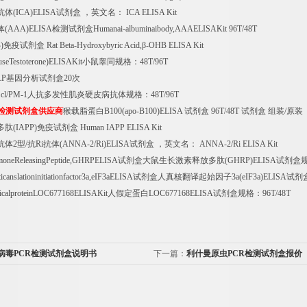
抗体
(ICA)ELISA
试剂盒
，英文名：
ICA ELISA Kit
体
(AAA)ELISA
检测试剂盒
Humanai-albuminaibody,AAAELISAKit 96T/48T
)
免疫试剂盒
Rat Beta-Hydroxybyric Acid,
β
-OHB ELISA Kit
seTestoterone)ELISAKit
小鼠睾同规格：
48T/96T
LP
基因分析试剂盒
20
次
cl/PM-1
人抗多发性肌炎硬皮病抗体规格：
48T/96T
检测试剂盒供应商
猴载脂蛋白
B100(apo-B100)ELISA
试剂盒
96T/48T
试剂盒
组装
/
原装
多肽
(IAPP)
免疫试剂盒
Human IAPP ELISA Kit
抗体
2
型
/
抗
Ri
抗体
(ANNA-2/Ri)ELISA
试剂盒
，英文名：
ANNA-2/Ri ELISA Kit
moneReleasingPeptide,GHRPELISA
试剂盒大鼠生长激素释放多肽
(GHRP)ELISA
试剂盒
anslationinitiationfactor3a,eIF3aELISA
试剂盒人真核翻译起始因子
3a(eIF3a)ELISA
试剂
icalproteinLOC677168ELISAKit
人假定蛋白
LOC677168ELISA
试剂盒规格：
96T/48T
病毒PCR检测试剂盒说明书
下一篇：
利什曼原虫PCR检测试剂盒报价