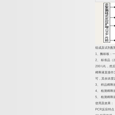
组成及试剂配
1
、酶标板：
2
、
标准品（
200 U/L
，然
稀释液直接作
可，其余浓度
3
、
样品稀释
4
、
检测稀释
5
、
检测稀释
使用及效果：
PCR
反应特点