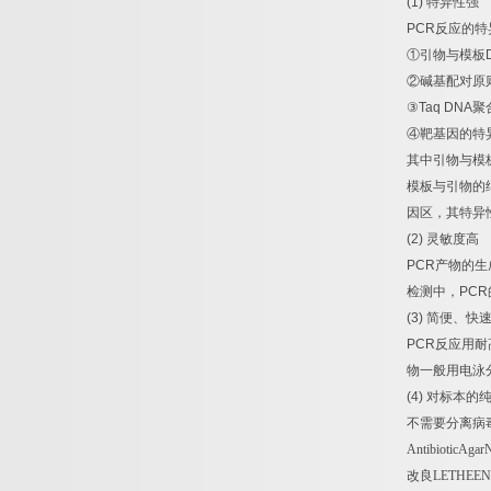
(1)
特异性强
PCR
反应的特
①
引物与模板
②
碱基配对原
③
Taq DNA
聚
④
靶基因的特
其中引物与模
模板与引物的
因区，其特异
(2)
灵敏度高
PCR
产物的生
检测中，
PCR
(3)
简便、快
PCR
反应用耐
物一般用电泳
(4)
对标本的
不需要分离病
AntibioticAgar
改良
LETHEEN