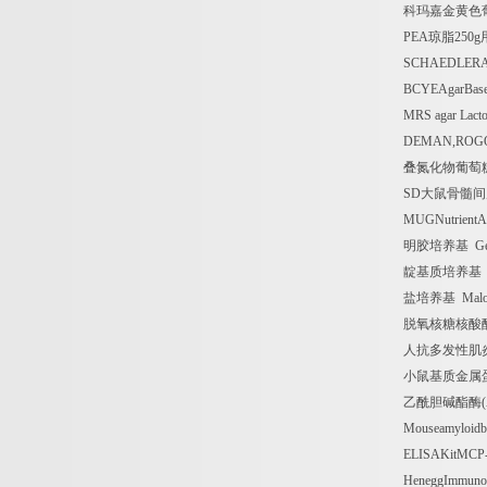
科玛嘉金黄色
PEA
琼脂
250g
SCHAEDLER
BCYEAgarBas
MRS agar Lac
DEMAN,ROGOS
叠氮化物葡萄
SD
大鼠骨髓间
MUGNutrientA
明胶培养基
Ge
靛基质培养基
盐培养基
Malon
脱氧核糖核酸
人抗多发性肌
小鼠基质金属
乙酰胆碱酯酶
Mouseamyloidbe
ELISAKitMCP
HeneggImmunog