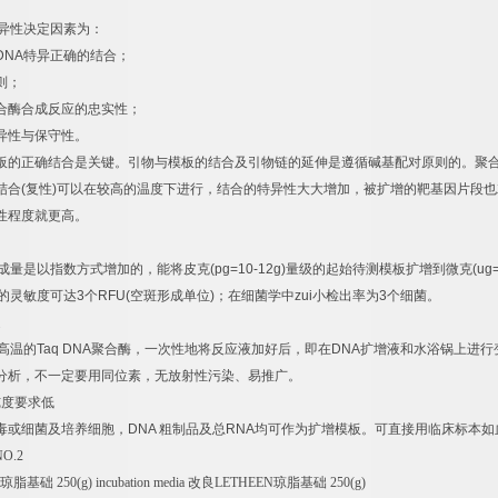
异性决定因素为：
DNA
特异正确的结合；
则；
合酶合成反应的忠实性；
异性与保守性。
板的正确结合是关键。引物与模板的结合及引物链的延伸是遵循碱基配对原则的。聚
结合
(
复性
)
可以在较高的温度下进行，结合的特异性大大增加，被扩增的靶基因片段也
性程度就更高。
成量是以指数方式增加的，能将皮克
(pg=10-12g)
量级的起始待测模板扩增到微克
(ug
的灵敏度可达
3
个
RFU(
空斑形成单位
)
；在细菌学中
zui
小检出率为
3
个细菌。
速
高温的
Taq DNA
聚合酶，一次性地将反应液加好后，即在
DNA
扩增液和水浴锅上进行
分析，不一定要用同位素，无放射性污染、易推广。
纯度要求低
毒或细菌及培养细胞，
DNA
粗制品及总
RNA
均可作为扩增模板。可直接用临床标本如
NO.2
琼脂基础
250(g) incubation media
改良
LETHEEN
琼脂基础
250(g)