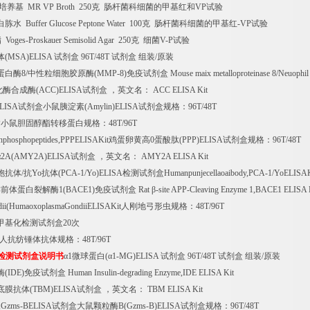
培养基
MR VP Broth 250
克
肠杆菌科细菌的甲基红和
VP
试验
白胨水
Buffer Glucose Peptone Water 100
克
肠杆菌科细菌的甲基红
-VP
试验
脂
Voges-Proskauer Semisolid Agar 250
克
细菌
V-P
试验
体
(MSA)ELISA
试剂盒
96T/48T
试剂盒
组装
/
原装
蛋白酶
8/
中性粒细胞胶原酶
(MMP-8)
免疫试剂盒
Mouse maix metalloproteinase 8/Neuophi
化酶合成酶
(ACC)ELISA
试剂盒
，英文名：
ACC ELISA Kit
ELISA
试剂盒小鼠胰淀素
(Amylin)ELISA
试剂盒规格：
96T/48T
P
小鼠胆固醇酯转移蛋白规格：
48T/96T
inphosphopeptides,PPPELISAKit
鸡蛋卵黄高
0
蛋酸肽
(PPP)ELISA
试剂盒规格：
96T/48T
α
2A(AMY2A)ELISA
试剂盒
，英文名：
AMY2A ELISA Kit
胞抗体
/
抗
Yo
抗体
(PCA-1/Yo)ELISA
检测试剂盒
Humanpunjecellaoaibody,PCA-1/YoELISAK
样前体蛋白裂解酶
1(BACE1)
免疫试剂盒
Rat
β
-site APP-Cleaving Enzyme 1,BACE1 ELISA 
dii(HumaoxoplasmaGondiiELISAKit
人刚地弓形虫规格：
48T/96T
甲基化检测试剂盒
20
次
人抗纺锤体抗体规格：
48T/96T
检测试剂盒说明书
α
1
微球蛋白
(
α
1-MG)ELISA
试剂盒
96T/48T
试剂盒
组装
/
原装
酶
(IDE)
免疫试剂盒
Human Insulin-degrading Enzyme,IDE ELISA Kit
底膜抗体
(TBM)ELISA
试剂盒
，英文名：
TBM ELISA Kit
B,Gzms-BELISA
试剂盒大鼠颗粒酶
B(Gzms-B)ELISA
试剂盒规格：
96T/48T