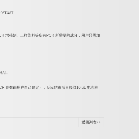
：
96T/48T
CR
增强剂、上样染料等所有
PCR
所需要的成分，用户只需加
样品。
CR
参数由用户自己确定），反应结束后直接取
10 μL
电泳检
返回列表>>