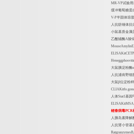
MR-VP
试验用
缓冲葡萄糖蛋
V-P
半固体琼
人抗纺锤体抗
小鼠基质金属
乙酰辅酶
A
羧
MouseAmylin
ELISAKitCET
Heneggphosvit
大鼠胰淀粉酶
人抗浦肯野细
大鼠β位淀粉
CLIAKitfo.gon
人体
Stat1
基因
ELISAKitMSA
鲤春病毒
PCR
人胰岛素降解
人抗肾小管基
Ratgranzymes