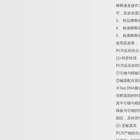
稀释液直接作
可，其余浓度
3
、
样品稀释
4
、
检测稀释
5
、
检测稀释
使用及效果：
PCR
反应特点
(1)
特异性强
PCR
反应的特
①
引物与模板
②
碱基配对原
③
Taq DNA
聚
④
靶基因的特
其中引物与模
模板与引物的
因区，其特异
(2)
灵敏度高
PCR
产物的生