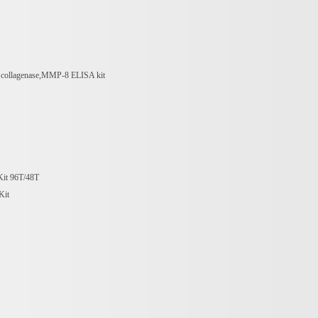
l collagenase,MMP-8 ELISA kit
it 96T/48T
Kit