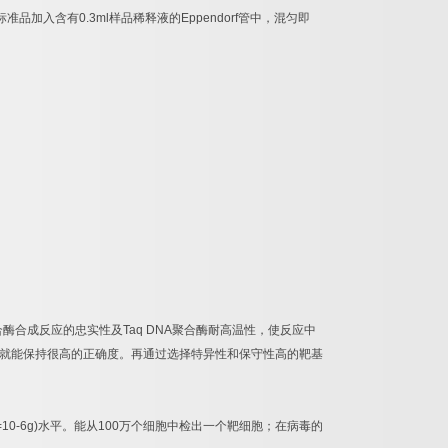
标准品加入含有
0.3ml
样品稀释液的
Eppendorf
管中，混匀即
合酶合成反应的忠实性及
Taq DNA
聚合酶耐高温性，使反应中
就能保持很高的正确度。再通过选择特异性和保守性高的靶基
=10-6g)
水平。能从
100
万个细胞中检出一个靶细胞；在病毒的