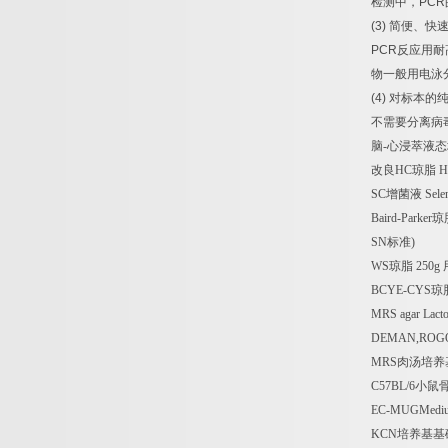
检测中，
PCR
(3)
简便、快
PCR
反应用耐
物一般用电泳
(4)
对标本的
不需要分离病
脑
-
心浸萃液态
改良
HC
琼脂
H
SC
增菌液
Selen
Baird-Parker
琼
SN
标准
)
WS
琼脂
250g
BCYE-CYS
琼
MRS agar Lac
DEMAN,ROGOS
MRS
肉汤培养
C57BL/6
小鼠
EC-MUGMedi
KCN
培养基基