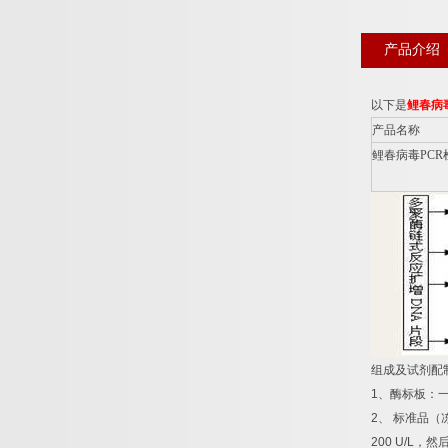
产品介绍
以下是
鲤春病
产品名称
鲤春病毒
PCR
组成及试剂配
1
、酶标板：
2
、
标准品（
200 U/L
，然