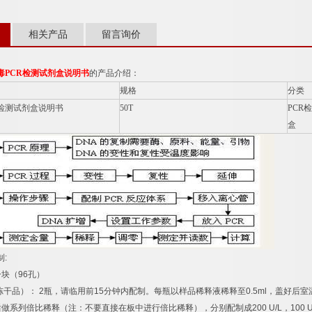
相关产品
留言询价
毒
PCR
检测试剂盒说明书
的产品介绍：
规格
分类
检测试剂盒说明书
50T
PCR
检
盒
制
:
一块（
96
孔）
冻干品）：
2
瓶，请临用前
15
分钟内配制。每瓶以样品稀释液稀释至
0.5ml
，盖好后室
后做系列倍比稀释（注：不要直接在板中进行倍比稀释），分别配制成
200 U/L
，
100 U