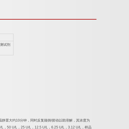
测试剂
温静置大约
10
分钟，同时反复颠倒
/
搓动以助溶解，其浓度为
/L
，
50 U/L
，
25 U/L
，
12.5 U/L
，
6.25 U/L
，
3.12 U/L
，样品