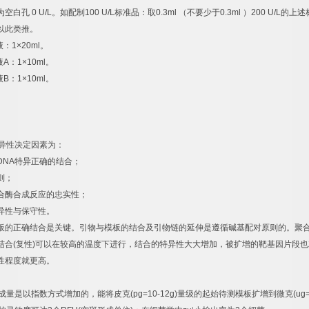
为空白孔
0 U/L
。如配制
100 U/L
标准品：取
0.3ml
（不要少于
0.3ml
）
200 U/L
的上述
以此类推。
液：
1×20ml
。
液
A
：
1×10ml
。
液
B
：
1×10ml
。
异性决定因素为：
DNA
特异正确的结合；
则；
合酶合成反应的忠实性；
异性与保守性。
板的正确结合是关键。引物与模板的结合及引物链的延伸是遵循碱基配对原则的。聚
结合
(
复性
)
可以在较高的温度下进行，结合的特异性大大增加，被扩增的靶基因片段也
性程度就更高。
成量是以指数方式增加的，能将皮克
(pg=10-12g)
量级的起始待测模板扩增到微克
(ug