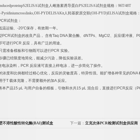
nducedproteinpS2ELISA
试剂盒人雌激素诱导蛋白
PS2ELISA
试剂盒规格：
96T/48T
Pyridiniumcrosslinks,OH-PYDELISAKit
人羟基胶原交联
(OH-PYD)ELISA
试剂盒规格
PCR
试剂盒：
低温运输、
-20
℃
保存，有效期一年。
型
PCR
试剂盒的改良产品，
含有
Taq DNA
聚合酶、
dNTPs
、
MgCl2
、反应缓冲液、
P
即可进行
PCR
反应，具有广泛的用途。
只需准备模板和引物既可以进行
PCR
实验。
步骤已经限度地简化，能减少污染，降低实验误差。
含电泳染料，
PCR
反应液可直接上样电泳，进一步简化了操作。
的浓度和比例都经过精心优化，反应的灵敏度高，特异性强。能扩增各种常见的
DNA
用于
T
载体克隆，不需要额外的加
A
反应。
将本产品
15 μL
与用户自备的模板，引物和水共
15 μL
混合后，直接进行
PCR
反应（
P
壁不溶性酸性转化酶(BAI)测试盒
下一篇：
立克次体PCR检测试剂盒供应商