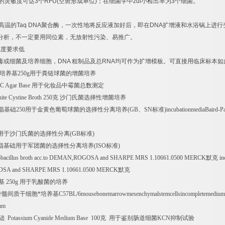
的灵敏度可达
3
个
RFU(
空斑形成单位
)
；在细菌学中
zui
小检出率为
3
个细菌。
速
高温的
Taq DNA
聚合酶，一次性地将反应液加好后，即在
DNA
扩增液和水浴锅上进行
分析，不一定要用同位素，无放射性污染、易推广。
纯度要求低
毒或细菌及培养细胞，
DNA
粗制品及总
RNA
均可作为扩增模板。可直接用临床标本如
培养基
250g
用于粪链球菌的增菌培养
C Agar Base
用于化妆品中霉菌总数测定
ite Cystine Broth 250
克
沙门氏菌选择性增菌培养
脂基础
250
用于金黄色葡萄球菌的选择性分离培养
(GB
、
SN
标准
)incubationmediaBaird-P
用于沙门氏菌的选择性分离
(GB
标准
)
脂基础用于军团菌的选择性分离培养
(ISO
标准
)
tobacillus broth acc.to DEMAN,ROGOSA and SHARPE MRS 1.10661.0500 MERCK
默克
in
A and SHARPE MRS 1.10661.0500 MERCK
默克
基
250g
用于乳酸菌的培养
骨髓间质干细胞*培养基
C57BL/6mousebonemarrowmesenchymalstemcellsincompletemedium
um
础
Potassium Cyanide Medium Base 100
克
用于鉴别肠道细菌
KCN
抑制试验