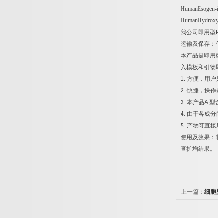
HumanEsogen-i
HumanHydroxy-
我公司即用型
运输及保存：
本产品是即用
入模板和引物
1.
方便，用户
2.
快捷，操作
3.
本产品
A
型
4.
由于各成分
5.
产物可直接
使用及效果：
查扩增结果。
上一篇：
细胞