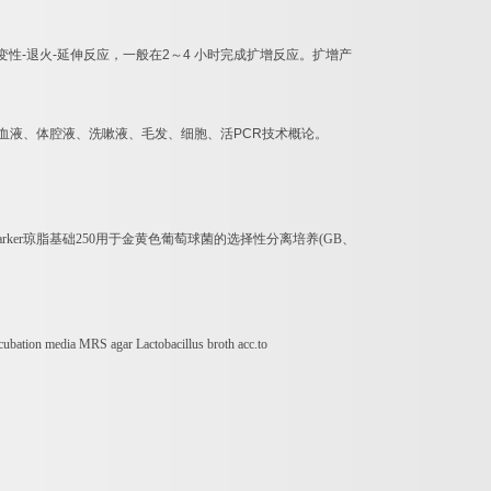
变性
-
退火
-
延伸反应，一般在
2
～
4
小时完成扩增反应。扩增产
血液、体腔液、洗嗽液、毛发、细胞、活
PCR
技术概论。
arker
琼脂基础
250
用于金黄色葡萄球菌的选择性分离培养
(GB
、
cubation media MRS agar Lactobacillus broth acc.to