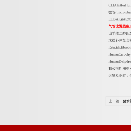
CLIAKitforHu
微管
(microtubu
ELISAKitAb
大
气管比翼线虫
山羊雌二醇
(E2
末端补体复合
Ratacidicfibro
HumanCarbohyd
HumanDehydro
我公司即用型
运输及保存：
上一篇：
猪水