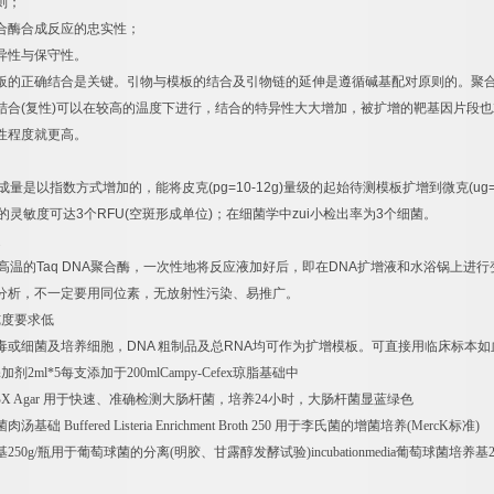
则；
合酶合成反应的忠实性；
异性与保守性。
板的正确结合是关键。引物与模板的结合及引物链的延伸是遵循碱基配对原则的。聚
结合
(
复性
)
可以在较高的温度下进行，结合的特异性大大增加，被扩增的靶基因片段也
性程度就更高。
成量是以指数方式增加的，能将皮克
(pg=10-12g)
量级的起始待测模板扩增到微克
(ug
的灵敏度可达
3
个
RFU(
空斑形成单位
)
；在细菌学中
zui
小检出率为
3
个细菌。
速
高温的
Taq DNA
聚合酶，一次性地将反应液加好后，即在
DNA
扩增液和水浴锅上进行
分析，不一定要用同位素，无放射性污染、易推广。
纯度要求低
毒或细菌及培养细胞，
DNA
粗制品及总
RNA
均可作为扩增模板。可直接用临床标本如
添加剂
2ml*5
每支添加于
200mlCampy-Cefex
琼脂基础中
X Agar
用于快速、准确检测大肠杆菌，培养
24
小时，大肠杆菌显蓝绿色
菌肉汤基础
Buffered Listeria Enrichment Broth 250
用于李氏菌的增菌培养
(MercK
标准
)
基
250g/
瓶用于葡萄球菌的分离
(
明胶、甘露醇发酵试验
)incubationmedia
葡萄球菌培养基