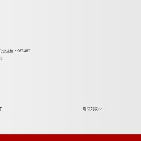
剂盒规格：
96T/48T
8T
商
返回列表>>