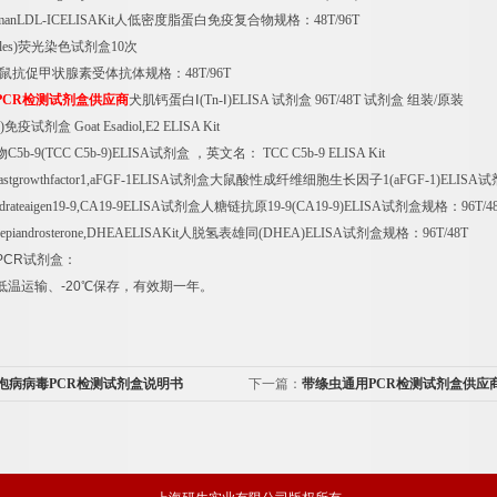
manLDL-ICELISAKit
人低密度脂蛋白免疫复合物规格：
48T/96T
les)
荧光染色试剂盒
10
次
鼠抗促甲状腺素受体抗体规格：
48T/96T
PCR
检测试剂盒供应商
犬肌钙蛋白Ⅰ
(Tn-
Ⅰ
)ELISA
试剂盒
96T/48T
试剂盒
组装
/
原装
)
免疫试剂盒
Goat Esadiol,E2 ELISA Kit
物
C5b-9(TCC C5b-9)ELISA
试剂盒
，英文名：
TCC C5b-9 ELISA Kit
blastgrowthfactor1,aFGF-1ELISA
试剂盒大鼠酸性成纤维细胞生长因子
1(aFGF-1)ELISA
试
rateaigen19-9,CA19-9ELISA
试剂盒人糖链抗原
19-9(CA19-9)ELISA
试剂盒规格：
96T/4
epiandrosterone,DHEAELISAKit
人脱氢表雄同
(DHEA)ELISA
试剂盒规格：
96T/48T
PCR
试剂盒：
低温运输、
-20
℃
保存，有效期一年。
泡病病毒PCR检测试剂盒说明书
下一篇：
带绦虫通用PCR检测试剂盒供应