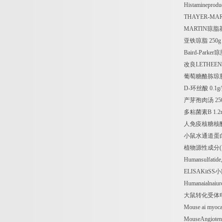
Histamineprodu
THAYER-MART
MARTIN
琼脂
亚铁琼脂
250
Baird-Parker
琼
改良
LETHEEN
葡萄糖酪胨琼
D-
环丝酸
0.1g/
产芽孢肉汤
25
多粘菌素
B 1.2
人免疫核糖核
小鼠水通道蛋
植物源性成分
Humansulfatid
ELISAKitSS
小
Humanaialnaiure
大鼠转化受体
Mouse ai myoca
MouseAngiote