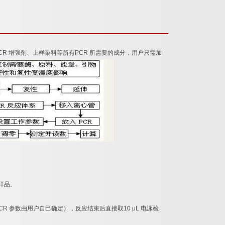
CR
增强剂、上样染料等所有
PCR
所需要的成分，用户只需加
样品。
CR
参数由用户自己确定），反应结束后直接取
10 μL
电泳检