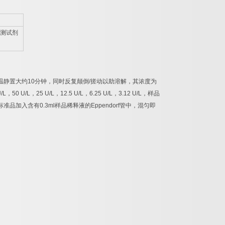
测试剂
温静置大约
10
分钟，同时反复颠倒
/
搓动以助溶解，其浓度为
/L
，
50 U/L
，
25 U/L
，
12.5 U/L
，
6.25 U/L
，
3.12 U/L
，样品
标准品加入含有
0.3ml
样品稀释液的
Eppendorf
管中，混匀即