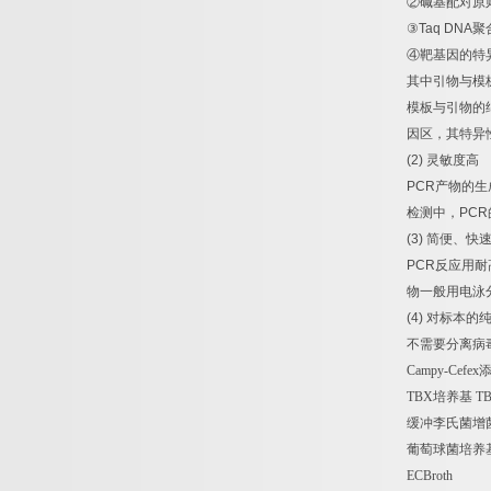
②
碱基配对原
③
Taq DNA
聚
④
靶基因的特
其中引物与模
模板与引物的
因区，其特异
(2)
灵敏度高
PCR
产物的生
检测中，
PCR
(3)
简便、快
PCR
反应用耐
物一般用电泳
(4)
对标本的
不需要分离病
Campy-Cefex
TBX
培养基
TB
缓冲李氏菌增
葡萄球菌培养
ECBroth