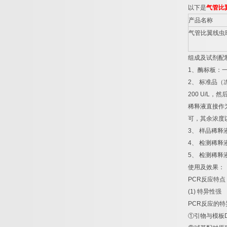
以下是
气管比
产品名称
气管比翼线虫
组成及试剂配
1
、酶标板：
2
、
标准品（
200 U/L
，然
稀释液直接作
可，其余浓度
3
、
样品稀释
4
、
检测稀释
5
、
检测稀释
使用及效果：
PCR
反应特点
(1)
特异性强
PCR
反应的特
①
引物与模板