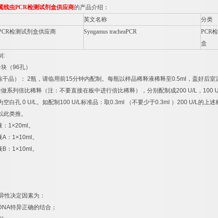
翼线虫
PCR
检测试剂盒供应商
的产品介绍：
英文名称
分类
PCR
检测试剂盒供应商
Syngamus tracheaPCR
PCR
检
盒
制
:
一块（
96
孔）
冻干品）：
2
瓶，请临用前
15
分钟内配制。每瓶以样品稀释液稀释至
0.5ml
，盖好后室
后做系列倍比稀释（注：不要直接在板中进行倍比稀释），分别配制成
200 U/L
，
100 U
为空白孔
0 U/L
。如配制
100 U/L
标准品：取
0.3ml
（不要少于
0.3ml
）
200 U/L
的上述
以此类推。
液：
1×20ml
。
液
A
：
1×10ml
。
液
B
：
1×10ml
。
异性决定因素为：
DNA
特异正确的结合；