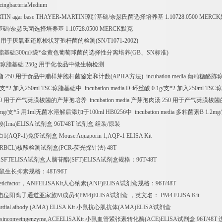
cingbacteriaMedium
IN agar base THAYER-MARTIN
琼脂基础
/
奈瑟氏菌选择培养基
1.10728.0500 MERCK
基础
/
奈瑟氏菌选择培养基
1.10728.0500 MERCK
默克
g
用于厌氧亚还原梭状芽孢杆菌的检测
(SN/T1071-2002)
脂基础
300ml/
袋
*
金黄色葡萄球菌的选择性分离培养
(GB
、
SN
标准
)
琼脂基础
250g
用于化妆品中微生物检测
脂
250
用于食品中腊样芽胞杆菌鉴定和计数
(APHA
方法
) incubation media
葡萄糖酪胨
支
*2
加入
250ml TSC
琼脂基础中
incubation media D-
环丝酸
0.1g/
支
*2
加入
250ml TSC
琼
0
用于产气荚膜梭菌的产芽孢培养
incubation media
产芽孢肉汤
250
用于产气荚膜梭菌
mg/
支
*5
用
1ml
无菌水溶解后添加于
100ml HB0256
中
incubation media
多粘菌素
B 1.2mg/
酸
(Irna)ELISA
试剂盒
96T/48T
试剂盒
组装
/
原装
白
1(AQP-1)
免疫试剂盒
Mouse Aquaporin 1,AQP-1 ELISA Kit
(RBCL)
核酸检测试剂盒
(PCR-
荧光探针法
) 48T
e,SFTELISA
试剂盒人脑苷酯
(SFT)ELISA
试剂盒规格：
96T/48T
鼠生长抑素规格：
48T/96T
ticfactor
，
ANFELISAKit
人心纳素
(ANF)ELISA
试剂盒规格：
96T/48T
电位阳离子通道亚家族
M
成员
4(PM4)ELISA
试剂盒
，英文名：
PM4 ELISA Kit
rdial aibody (AMA) ELISA Kit
小鼠抗心肌抗体
(AMA)ELISA
试剂盒
nsinconveingenzyme,ACEELISAKit
小鼠血管紧张素转化酶
(ACE)ELISA
试剂盒
96T/48T