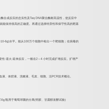
合酶合成反应的忠实性及
Taq DNA
聚合酶耐高温性，使反应中
就能保持很高的正确度。再通过选择特异性和保守性高的靶基
=10-6g)
水平。能从
100
万个细胞中检出一个靶细胞；在病毒的
变性
-
退火
-
延伸反应，一般在
2
～
4
小时完成扩增反应。扩增产
血液、体腔液、洗嗽液、毛发、细胞、活
PCR
技术概论。
250g/
瓶用于葡萄球菌的分离
(
明胶、甘露醇发酵试验
)