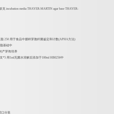
默克
incubation media THAYER-MARTIN agar base THAYER-
琼脂
250
用于食品中腊样芽胞杆菌鉴定和计数
(APHA
方法
)
脂基础中
的产芽孢培养
支
*5
用
1ml
无菌水溶解后添加于
100ml HB0256
中
进口分装