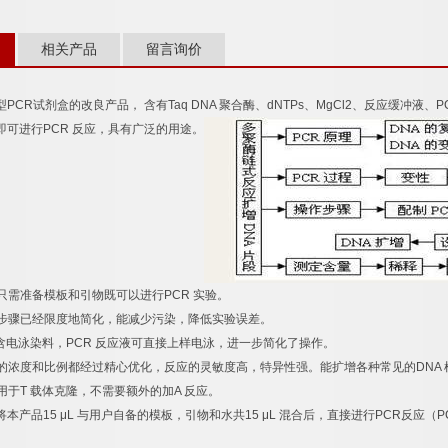
相关产品
留言询价
型
PCR
试剂盒的改良产品，
含有
Taq DNA
聚合酶、
dNTPs
、
MgCl2
、反应缓冲液、
P
即可进行
PCR
反应，具有广泛的用途。
只需准备模板和引物既可以进行
PCR
实验。
步骤已经限度地简化，能减少污染，降低实验误差。
含电泳染料，
PCR
反应液可直接上样电泳，进一步简化了操作。
的浓度和比例都经过精心优化，反应的灵敏度高，特异性强。能扩增各种常见的
DNA
用于
T
载体克隆，不需要额外的加
A
反应。
将本产品
15 μL
与用户自备的模板，引物和水共
15 μL
混合后，直接进行
PCR
反应（
P