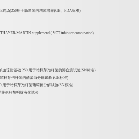
EE
肉汤
)250
用于肠道菌的增菌培养
(GB
、
FDA
标准
)
a THAYER-MARTIN supplement1( VCT inhibitor combination)
羊血琼脂基础
250
用于蜡样芽孢杆菌的溶血测试验
(SN
标准
)
蜡样芽孢杆菌的酪蛋白分解试验
(GB
标准
)
0
用于蜡样芽孢杆菌葡萄糖分解试验
(SN
标准
)
样芽孢杆菌明胶液化试验