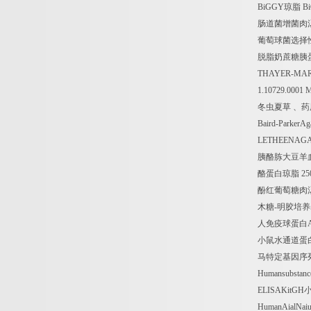
BiGGY
琼脂
Bi
肠道菌增菌肉
葡萄球菌选择
脱脂奶蔗糖胰
THAYER-MARTIN
1.10729.0001
冬虫夏草
、药
Baird-ParkerAg
LETHEENAGA
胰酪胨大豆羊
酪蛋白琼脂
25
酚红葡萄糖肉
木糖
-
明胶培养
人免疫球蛋白
小鼠水通道蛋
马特定基因序
Humansubstanc
ELISAKitGH
HumanAialNaiur