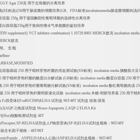
GGY Agar 250
克
用于念珠菌的分离培养
汤
(EE
肉汤
)250
用于肠道菌的增菌培养
(GB
、
FDA
标准
)incubationmedia
肠道菌增菌肉汤
(
性琼脂
250g
用于凝固酶阳性葡萄球菌的选择性分离培养
蛋白胨琼脂
250g
用于致病性嗜水气单胞菌的鉴别培养
 supplement1( VCT inhibitor combination) 1.10729.0001 MERCK
默克
incubation medi
 MERCK
默克
用。
支
/
瓶
arBase
RBASE,MODIFIED
血琼脂基础
250
用于蜡样芽孢杆菌的溶血测试验
(SN
标准
) incubation media
胰酪胨大豆
0
用于蜡样芽孢杆菌的酪蛋白分解试验
(GB
标准
) incubation media
酪蛋白琼脂
250
用于
汤
250
用于蜡样芽孢杆菌葡萄糖分解试验
(SN
标准
) incubation media
酚红葡萄糖肉汤
25
基
250
用于蜡样芽孢杆菌明胶液化试验
incubation media
木糖
-
明胶培养基
250
用于蜡
A Fc
段受体Ⅰ
(Fc
α
R
Ⅰ
/CD89)ELISA
试剂盒
96T/48T
试剂盒
组装
/
原装
白
2(AQP-2)
免疫试剂盒
Mouse Aquaporin 2,AQP-2 ELISA Kit
列
(Hor)
核酸检测试剂盒
48T
ePreceptor,SP-RELISA
试剂盒人
P
物质受体
(SP-R)ELISA
试剂盒规格：
96T/48T
小鼠生长因子规格：
48T/96T
eticPeptide
，
ANPELISAKit
人心肽
(ANP)ELISA
试剂盒规格：
96T/48T