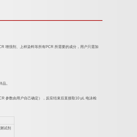
CR
增强剂、上样染料等所有
PCR
所需要的成分，用户只需加
样品。
CR
参数由用户自己确定），反应结束后直接取
10 μL
电泳检
测试剂