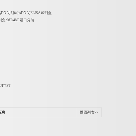
然
DNA
抗体
(dsDNA)ELISA
试剂盒
剂盒
96T/48T
进口分装
6T/48T
应商
返回列表>>