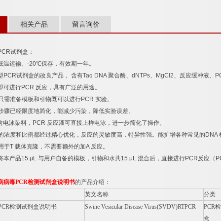
相关产品
留言询价
PCR
试剂盒：
低温运输、
-20
℃
保存，有效期一年。
型
PCR
试剂盒的改良产品，
含有
Taq DNA
聚合酶、
dNTPs
、
MgCl2
、反应缓冲液、
P
即可进行
PCR
反应，具有广泛的用途。
只需准备模板和引物既可以进行
PCR
实验。
步骤已经限度地简化，能减少污染，降低实验误差。
含电泳染料，
PCR
反应液可直接上样电泳，进一步简化了操作。
的浓度和比例都经过精心优化，反应的灵敏度高，特异性强。能扩增各种常见的
DNA
用于
T
载体克隆，不需要额外的加
A
反应。
将本产品
15 μL
与用户自备的模板，引物和水共
15 μL
混合后，直接进行
PCR
反应（
P
病病毒
PCR
检测试剂盒说明书
的产品介绍：
英文名称
分类
PCR
检测试剂盒说明书
Swine Vesicular Disease Virus(SVDV)RTPCR
PCR
检
盒