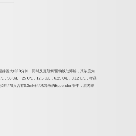
温静置大约
10
分钟，同时反复颠倒
/
搓动以助溶解，其浓度为
/L
，
50 U/L
，
25 U/L
，
12.5 U/L
，
6.25 U/L
，
3.12 U/L
，样品
标准品加入含有
0.3ml
样品稀释液的
Eppendorf
管中，混匀即