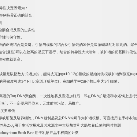
异性决定因素为：
DNA
特异正确的结合；
则；
合酶合成反应的忠实性；
异性与保守性。
板的正确结合是关键。引物与模板的结合及引物链的延伸是遵循碱基配对原则的。聚
结合
(
复性
)
可以在较高的温度下进行，结合的特异性大大增加，被扩增的靶基因片段也
性程度就更高。
成量是以指数方式增加的，能将皮克
(pg=10-12g)
量级的起始待测模板扩增到微克
(ug
的灵敏度可达
3
个
RFU(
空斑形成单位
)
；在细菌学中
zui
小检出率为
3
个细菌。
速
高温的
Taq DNA
聚合酶，一次性地将反应液加好后，即在
DNA
扩增液和水浴锅上进行
分析，不一定要用同位素，无放射性污染、易推广。
纯度要求低
毒或细菌及培养细胞，
DNA
粗制品及总
RNA
均可作为扩增模板。可直接用临床标本如
养基
250g
用于生活饮用水及其水源水中大肠菌群和大肠埃希氏菌的同时检测
obutyricum Broth Base
用于乳酪产品中梭菌的计数