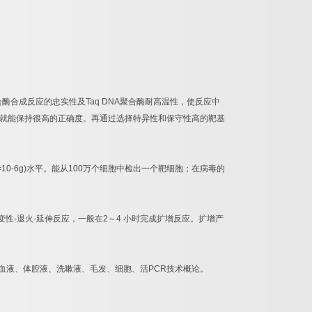
合酶合成反应的忠实性及
Taq DNA
聚合酶耐高温性，使反应中
就能保持很高的正确度。再通过选择特异性和保守性高的靶基
=10-6g)
水平。能从
100
万个细胞中检出一个靶细胞；在病毒的
变性
-
退火
-
延伸反应，一般在
2
～
4
小时完成扩增反应。扩增产
血液、体腔液、洗嗽液、毛发、细胞、活
PCR
技术概论。