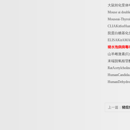
大鼠转化受体
Mouse ai doubl
Mouseai-Thyro
CLIAKitforHum
脘蛋白糖基化
ELISAKitAM
猪水泡病病毒
山羊雌激素
(E)
末端脱氧核苷
RatAcetylcholi
HumanCandidaA
HumanDehydro
上一篇：
猪痘