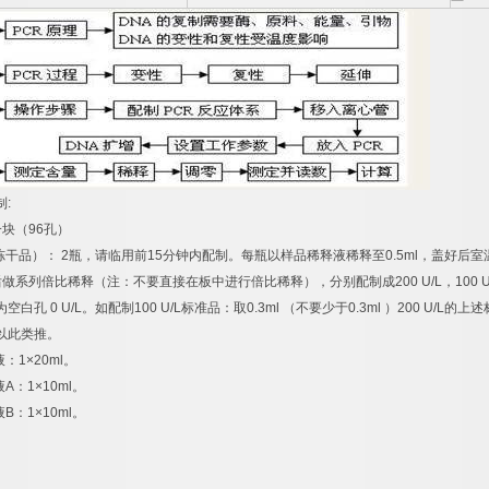
制
:
一块（
96
孔）
冻干品）：
2
瓶，请临用前
15
分钟内配制。每瓶以样品稀释液稀释至
0.5ml
，盖好后室
后做系列倍比稀释（注：不要直接在板中进行倍比稀释），分别配制成
200 U/L
，
100 U
为空白孔
0 U/L
。如配制
100 U/L
标准品：取
0.3ml
（不要少于
0.3ml
）
200 U/L
的上述
以此类推。
液：
1×20ml
。
液
A
：
1×10ml
。
液
B
：
1×10ml
。