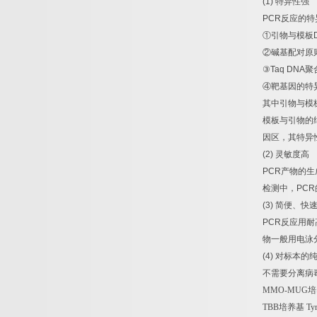
(1)
特异性强
PCR
反应的特
①
引物与模板
②
碱基配对原
③
Taq DNA
聚
④
靶基因的特
其中引物与模
模板与引物的
因区，其特异
(2)
灵敏度高
PCR
产物的生
检测中，
PCR
(3)
简便、快
PCR
反应用耐
物一般用电泳
(4)
对标本的
不需要分离病
MMO-MUG
培
TBB
培养基
Tyr