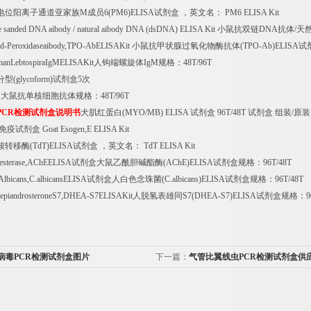
电位阳离子通道亚家族
M
成员
6(PM6)ELISA
试剂盒
，英文名：
PM6 ELISA Kit
e sanded DNA aibody / natural aibody DNA (dsDNA) ELISA Kit
小鼠抗双链
DNA
抗体
/
天
id-Peroxidaseaibody,TPO-AbELISAKit
小鼠抗甲状腺过氧化物酶抗体
(TPO-Ab)ELISA
试
anLebtospiraIgMELISAKit
人钩端螺旋体
IgM
规格：
48T/96T
分型
(glycoform)
试剂盒
5
次
A
大鼠抗单核细胞抗体规格：
48T/96T
PCR
检测试剂盒说明书
犬肌红蛋白
(MYO/MB) ELISA
试剂盒
96T/48T
试剂盒
组装
/
原装
免疫试剂盒
Goat Esogen,E ELISA Kit
酸转移酶
(TdT)ELISA
试剂盒
，英文名：
TdT ELISA Kit
nesterase,AChEELISA
试剂盒大鼠乙酰胆碱酯酶
(AChE)ELISA
试剂盒规格：
96T/48T
lbicans,C.albicansELISA
试剂盒人白色念珠菌
(C.albicans)ELISA
试剂盒规格：
96T/48T
epiandrosteroneS7,DHEA-S7ELISAKit
人脱氢表雄同
S7(DHEA-S7)ELISA
试剂盒规格：
9
病毒PCR检测试剂盒图片
下一篇：
气管比翼线虫PCR检测试剂盒供