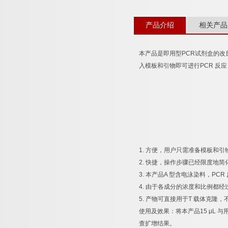
产品介绍
相关产品
本产品是即用型
PCR
试剂盒的改
入模板和引物即可进行
PCR
反应
1.
方便，用户只需准备模板和引
2.
快捷，操作步骤已经限度地简
3.
本产品
A
型含电泳染料，
PCR
4.
由于各成分的浓度和比例都经
5.
产物可直接用于
T
载体克隆，
使用及效果：将本产品
15 μL
与
查扩增结果。