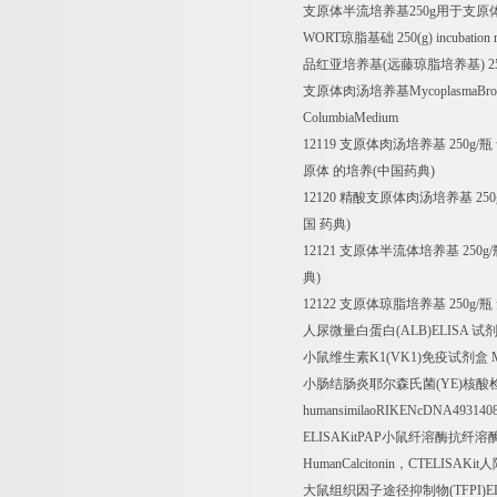
支原体半流培养基
250g
用于支原
WORT
琼脂基础
250(g) incubatio
品红亚培养基
(
远藤琼脂培养基
) 
支原体肉汤培养基
MycoplasmaBr
ColumbiaMedium
12119
支原体肉汤培养基
250g/
瓶
原体
的培养
(
中国药典
)
12120
精酸支原体肉汤培养基
250
国
药典
)
12121
支原体半流体培养基
250g/
典
)
12122
支原体琼脂培养基
250g/
瓶
人尿微量白蛋白
(ALB)ELISA
试
小鼠维生素
K1(VK1)
免疫试剂盒
M
小肠结肠炎耶尔森氏菌
(YE)
核酸
humansimilaoRIKENcDNA493140
ELISAKitPAP
小鼠纤溶酶抗纤溶
HumanCalcitonin
，
CTELISAKit
人
大鼠组织因子途径抑制物
(TFPI)E