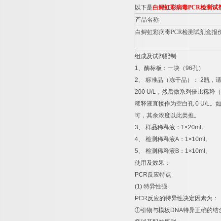
以下是
白鲟虹彩病毒
PCR
检测试
产品名称
白鲟虹彩病毒
PCR
检测试剂盒报
组成及试剂配制
:
1
、酶标板：一块（
96
孔）
2
、
标准品（冻干品）：
2
瓶，
200 U/L
，然后做系列倍比稀释（
稀释液直接作为空白孔
0 U/L
。
可，其余浓度以此类推。
3
、
样品稀释液：
1×20ml
。
4
、
检测稀释液
A
：
1×10ml
。
5
、
检测稀释液
B
：
1×10ml
。
使用及效果：
PCR
反应特点
(1)
特异性强
PCR
反应的特异性决定因素为：
①
引物与模板
DNA
特异正确的结