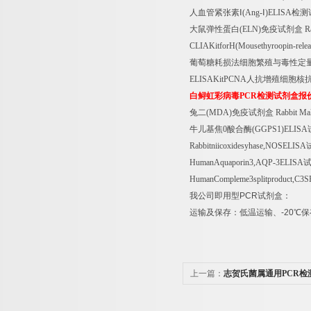
人血管紧张素Ⅰ
(Ang-
Ⅰ
)ELISA
检测
大鼠弹性蛋白
(ELN)
免疫试剂盒
Ra
CLIAKitforH(Mousethyroopin-rele
葡萄糖耗损法细胞繁殖与毒性定
ELISAKitPCNA
人抗增殖细胞核
白鲟虹彩病毒
PCR
检测试剂盒报
兔二
(MDA)
免疫试剂盒
Rabbit Ma
牛儿基焦
0
酸合酶
(GGPS1)ELISA
Rabbitniicoxidesyhase,NOSELISA
HumanAquaporin3,AQP-3ELISA
HumanCompleme3splitproduct,C3
我公司即用型
PCR
试剂盒：
运输及保存：低温运输、
-20
℃
保
上一篇：
志贺氏菌属通用PCR检