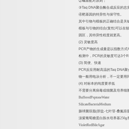
②
碱基配对原则；
③
Taq DNA
聚合酶合成反应的忠
④
靶基因的特异性与保守性。
其中引物与模板的正确结合是关
模板与引物的结合
(
复性
)
可以在
因区，其特异性程度就更高。
(2)
灵敏度高
PCR
产物的生成量是以指数方式
检测中，
PCR
的灵敏度可达
3
个
R
(3)
简便、快速
PCR
反应用耐高温的
Taq DNA
聚
物一般用电泳分析，不一定要用
(4)
对标本的纯度要求低
不需要分离病毒或细菌及培养细
BufferedPeptoneWater
SilicateBacteriaMedium
肠球菌琼脂
(
胆盐
-
七叶苷
-
叠氮琼
溴紫葡萄糖蛋白胨水培养基
250g/
VioletRedBileAgar