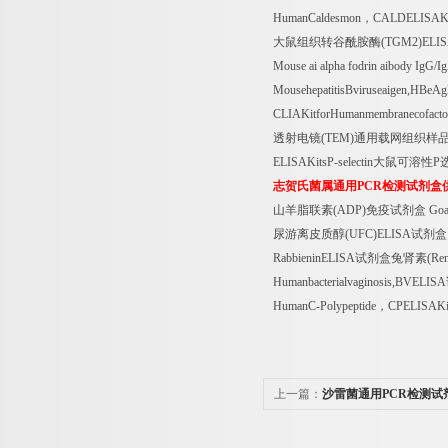
HumanCaldesmon
，
CALDELISAK
大鼠组织转谷酰胺酶
(TGM2)ELI
Mouse ai alpha fodrin aibody IgG/
MousehepatitisBviruseaigen,HBe
CLIAKitforHumanmembranecofacto
透射电镜
(TEM)
通用载网组织样
ELISAKitsP-selectin
大鼠可溶性
P
志贺氏菌属通用
PCR
检测试剂盒
山羊脂联素
(ADP)
免疫试剂盒
Goat
尿游离皮质醇
(UFC)ELISA
试剂盒
RabbieninELISA
试剂盒兔肾素
(Re
Humanbacterialvaginosis,BVELISA
HumanC-Polypeptide
，
CPELISAKi
上一篇：
沙雷菌通用PCR检测试