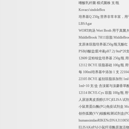
嗜酸乳杆菌
模式菌株
支
/
瓶
Kovacs'sindoleBox
培养基
Q 250g
营养非常丰富，用
LBSAgar
WORT
肉汤
Wort Broth
用于真菌
,
MiddleBrook 7H11
琼脂
MiddleBro
支原体琼脂培养基
250g/
瓶无酚红
PSB(0
酸盐缓冲液
pH7.2) 9ml*20
12609
淀粉铵盐培养基
250g/
瓶
用
12112 BCYE
琼脂基础
100g/
瓶
用
每
100ml
培养基中添加
1
支
22104
22105 BCYE
鉴别琼脂添加剂
1ml
1ml
×
10
支
/
盒
含溴紫与溴麝香草
12114 BCYE-Cys
琼脂
100g/
瓶
用
人尿游离皮质醇
(UFC)ELISA
试
小鼠胃蛋白酶
(PG)
免疫试剂盒
Mou
创伤弧菌
(VV)
核酸检测试剂盒
(P
humansimilaoRIKENcDNA311005
ELISAKitPAI
小鼠纤溶酶原激活