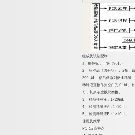
组成及试剂配制
:
1
、酶标板：一块（
96
孔）
2
、
标准品（冻干品）：
2
瓶，
200 U/L
，然后做系列倍比稀释（
稀释液直接作为空白孔
0 U/L
。
可，其余浓度以此类推。
3
、
样品稀释液：
1×20ml
。
4
、
检测稀释液
A
：
1×10ml
。
5
、
检测稀释液
B
：
1×10ml
。
使用及效果：
PCR
反应特点