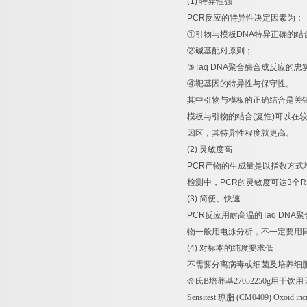
(1)
特异性强
PCR
反应的特异性决定因素为：
①
引物与模板
DNA
特异正确的结
②
碱基配对原则；
③
Taq DNA
聚合酶合成反应的忠
④
靶基因的特异性与保守性。
其中引物与模板的正确结合是关
模板与引物的结合
(
复性
)
可以在
因区，其特异性程度就更高。
(2)
灵敏度高
PCR
产物的生成量是以指数方式
检测中，
PCR
的灵敏度可达
3
个
R
(3)
简便、快速
PCR
反应用耐高温的
Taq DNA
聚
物一般用电泳分析，不一定要用
(4)
对标本的纯度要求低
不需要分离病毒或细菌及培养细
金氏
B
培养基
27052250g
用于饮用
Sensitest
琼脂
(CM0409) Oxoid incu