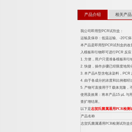
产品介绍
相关产品
我公司即用型
PCR
试剂盒：
运输及保存：低温运输、
-20
℃
保
本产品是即用型
PCR
试剂盒的改
入模板和引物即可进行
PCR
反应
1.
方便，用户只需准备模板和引
2.
快捷，操作步骤已经限度地简
3.
本产品
A
型含电泳染料，
PCR
4.
由于各成分的浓度和比例都经
5.
产物可直接用于
T
载体克隆，
使用及效果：将本产品
15 μL
与
查扩增结果。
以下是
志贺氏菌属通用
PCR
检测
产品名称
志贺氏菌属通用
PCR
检测试剂盒